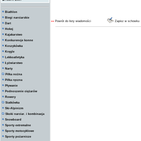
Biathlon
Biegi narciarskie
««
Powrót do listy wiadomości
Zapisz w schowku
Dart
Hokej
Kajakarstwo
Konkurencje konne
Koszykówka
Kręgle
Lekkoatletyka
Łyżwiarstwo
Narty
Piłka nożna
Piłka ręczna
Pływanie
Podnoszenie ciężarów
Rowery
Siatkówka
Ski-Alpinizm
Skoki narciar. i kombinacja
Snowboard
Sporty extremalne
Sporty motocyklowe
Sporty pożarnicze