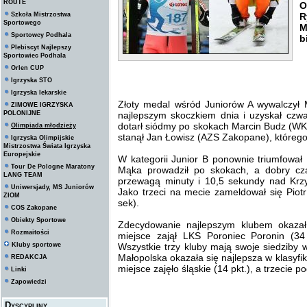
ROUTE
O
Szkoła Mistrzostwa
R
Sportowego
M
Sportowcy Podhala
b
Plebiscyt Najlepszy
Sportowiec Podhala
Orlen CUP
Igrzyska STO
Igrzyska lekarskie
Złoty medal wśród Juniorów A wywalczył M
ZIMOWE IGRZYSKA
POLONIJNE
najlepszym skoczkiem dnia i uzyskał czw
dotarł siódmy po skokach Marcin Budz (W
Olimpiada młodzieży
stanął Jan Łowisz (AZS Zakopane), którego 
Igrzyska Olimpijskie
Mistrzostwa Świata Igrzyska
Europejskie
W kategorii Junior B ponownie triumfował
Tour De Pologne Maratony
Mąka prowadził po skokach, a dobry cza
LANG TEAM
przewagą minuty i 10,5 sekundy nad Krz
Uniwersjady, MS Juniorów
Jako trzeci na mecie zameldował się Piot
ZIOM
sek).
COS Zakopane
Obiekty Sportowe
Zdecydowanie najlepszym klubem okazał
Rozmaitości
miejsce zajął LKS Poroniec Poronin (34
Kluby sportowe
Wszystkie trzy kluby mają swoje siedziby 
Małopolska okazała się najlepsza w klasyfi
REDAKCJA
miejsce zajęło śląskie (14 pkt.), a trzecie p
Linki
Zapowiedzi
Dyscypliny