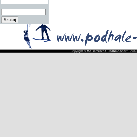
Copyright ©
MATinternet & Podhale-Sport
- ZAKO