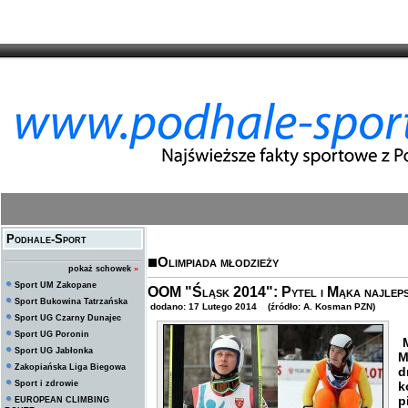
Podhale-Sport
Olimpiada młodzieży
pokaż schowek
»
Sport UM Zakopane
OOM "Śląsk 2014": Pytel i Mąka najlepsi
Sport Bukowina Tatrzańska
dodano: 17 Lutego 2014 (źródło: A. Kosman PZN)
Sport UG Czarny Dunajec
Sport UG Poronin
M
Sport UG Jabłonka
M
Zakopiańska Liga Biegowa
d
Sport i zdrowie
k
p
EUROPEAN CLIMBING