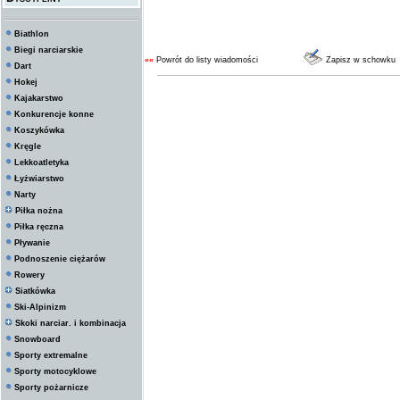
Biathlon
Biegi narciarskie
««
Powrót do listy wiadomości
Zapisz w schowku
Dart
Hokej
Kajakarstwo
Konkurencje konne
Koszykówka
Kręgle
Lekkoatletyka
Łyżwiarstwo
Narty
Piłka nożna
Piłka ręczna
Pływanie
Podnoszenie ciężarów
Rowery
Siatkówka
Ski-Alpinizm
Skoki narciar. i kombinacja
Snowboard
Sporty extremalne
Sporty motocyklowe
Sporty pożarnicze