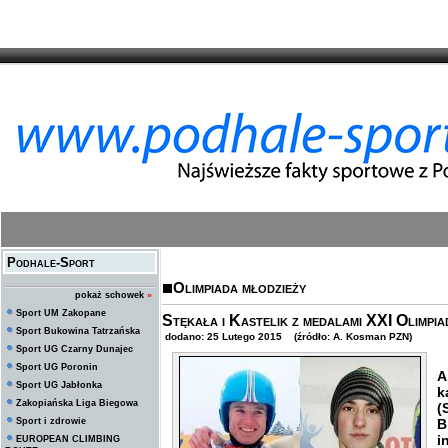
Podhale-Sport
Olimpiada młodzieży
pokaż schowek
»
Sport UM Zakopane
Stękała i Kastelik z medalami XXI Olimpi
Sport Bukowina Tatrzańska
dodano: 25 Lutego 2015 (źródło: A. Kosman PZN)
Sport UG Czarny Dunajec
Sport UG Poronin
A
Sport UG Jabłonka
k
Zakopiańska Liga Biegowa
(
Sport i zdrowie
i
EUROPEAN CLIMBING