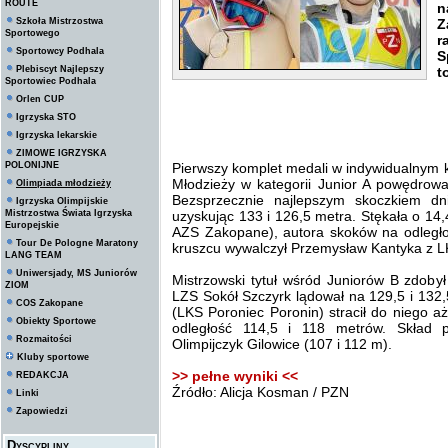
ROUTE
n
Szkoła Mistrzostwa
Z
Sportowego
r
Sportowcy Podhala
Plebiscyt Najlepszy
t
Sportowiec Podhala
Orlen CUP
Igrzyska STO
Igrzyska lekarskie
ZIMOWE IGRZYSKA
POLONIJNE
Pierwszy komplet medali w indywidualnym 
Młodzieży w kategorii Junior A powędrow
Olimpiada młodzieży
Bezsprzecznie najlepszym skoczkiem d
Igrzyska Olimpijskie
Mistrzostwa Świata Igrzyska
uzyskując 133 i 126,5 metra. Stękała o 14,
Europejskie
AZS Zakopane), autora skoków na odległ
Tour De Pologne Maratony
kruszcu wywalczył Przemysław Kantyka z LK
LANG TEAM
Uniwersjady, MS Juniorów
Mistrzowski tytuł wśród Juniorów B zdoby
ZIOM
LZS Sokół Szczyrk lądował na 129,5 i 132,
COS Zakopane
(LKS Poroniec Poronin) stracił do niego a
Obiekty Sportowe
odległość 114,5 i 118 metrów. Skład
Rozmaitości
Olimpijczyk Gilowice (107 i 112 m).
Kluby sportowe
>> pełne wyniki <<
REDAKCJA
Źródło: Alicja Kosman / PZN
Linki
Zapowiedzi
Dyscypliny