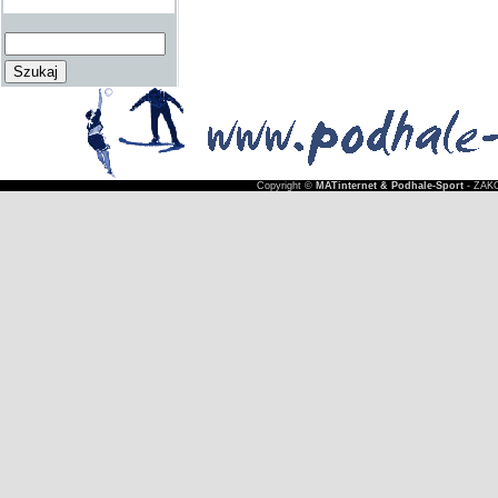
Copyright ©
MATinternet & Podhale-Sport
- ZAKO