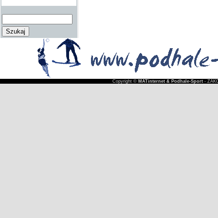
Copyright ©
MATinternet & Podhale-Sport
- ZAKO