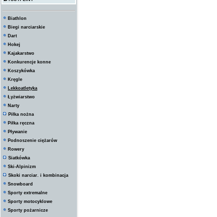
Biathlon
Biegi narciarskie
Dart
Hokej
Kajakarstwo
Konkurencje konne
Koszykówka
Kręgle
Lekkoatletyka
Łyżwiarstwo
Narty
Piłka nożna
Piłka ręczna
Pływanie
Podnoszenie ciężarów
Rowery
Siatkówka
Ski-Alpinizm
Skoki narciar. i kombinacja
Snowboard
Sporty extremalne
Sporty motocyklowe
Sporty pożarnicze