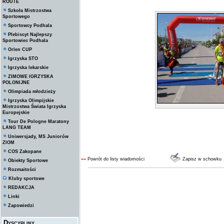
ROUTE
Szkoła Mistrzostwa
Sportowego
Sportowcy Podhala
Plebiscyt Najlepszy
Sportowiec Podhala
Orlen CUP
Igrzyska STO
Igrzyska lekarskie
ZIMOWE IGRZYSKA
POLONIJNE
Olimpiada młodzieży
Igrzyska Olimpijskie
Mistrzostwa Świata Igrzyska
Europejskie
Tour De Pologne Maratony
LANG TEAM
Uniwersjady, MS Juniorów
ZIOM
COS Zakopane
««
Powrót do listy wiadomości
Zapisz w schowku
Obiekty Sportowe
Rozmaitości
Kluby sportowe
REDAKCJA
Linki
Zapowiedzi
Dyscypliny