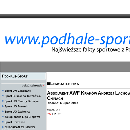
Podhale-Sport
Lekkoatletyka
pokaż schowek
»
Sport UM Zakopane
Absolwent AWF Kraków Andrzej Lachows
Sport Bukowina Tatrzańska
Chinach
Sport UG Czarny Dunajec
dodano: 6 Lipca 2015
Sport UG Poronin
strona: 2/2
Sport UG Jabłonka
1
2
Zakopiańska Liga Biegowa
Sport i zdrowie
EUROPEAN CLIMBING