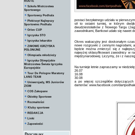
ROUTE
Szkoła Mistrzostwa
Sportowego
Sportowcy Podhala
postaci bezpłatnego udziału w pierwszy
Plebiscyt Najlepszy
sił to ostatni turniej, w którym dwó
Sportowiec Podhala
dwudziestolatków z Nowego Targu (Jagn
Orlen CUP
zawodnikami, Bartkowi udało się nawet doj
Igrzyska STO
Igrzyska lekarskie
Okres wakacyjny jest doskonałym czasem
nowe rozgrywki z cennymi nagrodami, a 
ZIMOWE IGRZYSKA
będzie można zmierzyć się z najlepsz
POLONIJNE
najwyżej sklasyfikowani zawodnicy w ra
Olimpiada młodzieży
międzynarodowej. Liczymy, że i z nasze
Igrzyska Olimpijskie
Mistrzostwa Świata Igrzyska
Na turnieje letnie zapraszamy w niedzielę
Europejskie
26.07
Tour De Pologne Maratony
16.08
LANG TEAM
30.08
a po więcej szczegółów dotyczących 
Uniwersjady, MS Juniorów
darterów: www.facebook.com/dartpodhal
ZIOM
COS Zakopane
Obiekty Sportowe
Rozmaitości
Kluby sportowe
REDAKCJA
Linki
Zapowiedzi
Dyscypliny