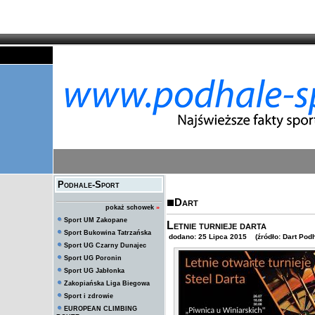
Podhale-Sport
Dart
pokaż schowek
»
Sport UM Zakopane
Letnie turnieje darta
Sport Bukowina Tatrzańska
dodano: 25 Lipca 2015 (źródło: Dart Podh
Sport UG Czarny Dunajec
Sport UG Poronin
Sport UG Jabłonka
Zakopiańska Liga Biegowa
Sport i zdrowie
EUROPEAN CLIMBING