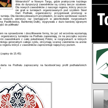
Winiarskich" w Nowym Targu, gdzie praktycznie każdego
dnia do dyspozycji zawodników są cztery tarcze sizalowe.
Dla nowych zawodników z naszego regionu, którzy jeszcze
nie grali w turniejach organizowanych pod szyldem Steel
Dart Podhale, organizatorzy przygotowali promocję w
m turnieju. Dla niezdecydowanych przykładem, że warto spróbować swoich
jka nowych, pierwszy raz startujących w jakichkolwiek rozgrywkach
a Pawlikowska, Bartłomiej Dulik), wygrywała z dużo bardziej ogranymi
ść do półfinału!
 na sprawdzenie i doszlifowanie formy, bo już od września wystartują
organizatorzy turniejów na Podhalu zapewniają, że na początku sezonu
ymi zawodnikami z całej południowej Polski, w rozgrywkach w których
nkingu generalnym całego cyklu, otrzymają szansę zaistnienia na arenie
go regionu któryś z zawodników zaprezentuje najwyższy poziom.
 (zapisy do 15.45):
darta na Podhalu zapraszamy na facebook'owy profil podhalańskich
e