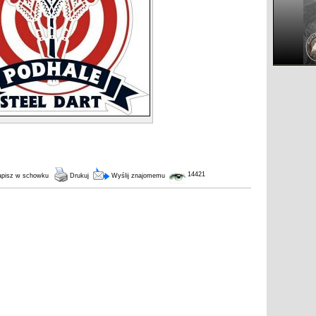
14421
pisz w schowku
Drukuj
Wyślij znajomemu