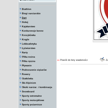
Biathlon
Biegi narciarskie
Dart
Hokej
Kajakarstwo
Konkurencje konne
Koszykówka
Kręgle
Lekkoatletyka
Łyżwiarstwo
Narty
Piłka nożna
««
Powrót do listy wiadomości
Za
Piłka ręczna
Pływanie
Podnoszenie ciężarów
Rowery
Siatkówka
Ski-Alpinizm
Skoki narciar. i kombinacja
Snowboard
Sporty extremalne
Sporty motocyklowe
Sporty pożarnicze