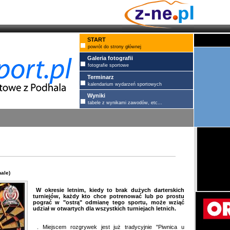
START
powrót do strony głównej
Galeria fotografii
fotografie sportowe
Terminarz
kalendarium wydarzeń sportowych
Wyniki
tabele z wynikami zawodów, etc...
ale)
W okresie letnim, kiedy to brak dużych darterskich
turniejów, każdy kto chce potrenować lub po prostu
pograć w "ostrą" odmianę tego sportu, może wziąć
udział w otwartych dla wszystkich turniejach letnich.
. Miejscem rozgrywek jest już tradycyjnie "Piwnica u