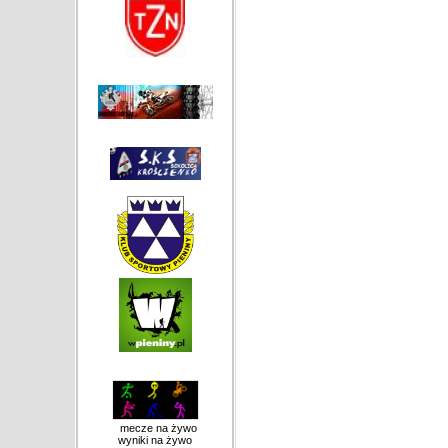
mecze na żywo
wyniki na żywo