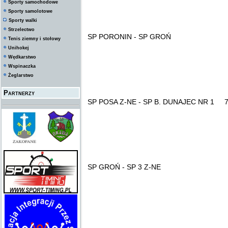
Sporty samochodowe
Sporty samolotowe
Sporty walki
Strzelectwo
SP PORONIN - SP GROŃ 2 : 4 ( 0 
Tenis ziemny i stołowy
Unihokej
Wędkarstwo
Wspinaczka
Żeglarstwo
Partnerzy
SP POSA Z-NE - SP B. DUNAJEC NR 1 7 : 
SP GROŃ - SP 3 Z-NE 0 : 6 