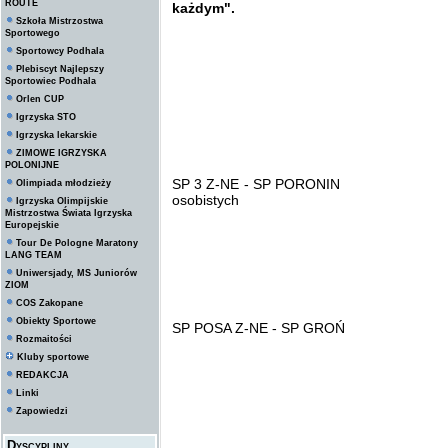
ROUTE
każdym".
Szkoła Mistrzostwa
Sportowego
Sportowcy Podhala
Plebiscyt Najlepszy
Sportowiec Podhala
Orlen CUP
Igrzyska STO
Igrzyska lekarskie
ZIMOWE IGRZYSKA
POLONIJNE
SP 3 Z-NE - SP PORONIN 2 : 3 ( 2 
Olimpiada młodzieży
osobistych
Igrzyska Olimpijskie
Mistrzostwa Świata Igrzyska
Europejskie
Tour De Pologne Maratony
LANG TEAM
Uniwersjady, MS Juniorów
ZIOM
COS Zakopane
Obiekty Sportowe
SP POSA Z-NE - SP GROŃ 4 : 2
Rozmaitości
Kluby sportowe
REDAKCJA
Linki
Zapowiedzi
Dyscypliny