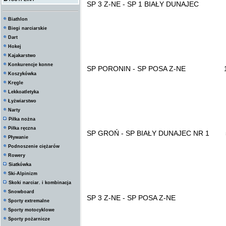
SP 3 Z-NE - SP 1 BIAŁY DUNAJEC 2 : 
Biathlon
Biegi narciarskie
Dart
Hokej
Kajakarstwo
Konkurencje konne
SP PORONIN - SP POSA Z-NE 10 : 4
Koszykówka
Kręgle
Lekkoatletyka
Łyżwiarstwo
Narty
Piłka nożna
Piłka ręczna
SP GROŃ - SP BIAŁY DUNAJEC NR 1 5 : 2 
Pływanie
Podnoszenie ciężarów
Rowery
Siatkówka
Ski-Alpinizm
Skoki narciar. i kombinacja
Snowboard
SP 3 Z-NE - SP POSA Z-NE 6 : 2
Sporty extremalne
Sporty motocyklowe
Sporty pożarnicze