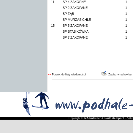
11
SP 4 ZAKOPNE
1
SP 2 ZAKOPANE
1
SP ZĄB
1
SP MURZASICHLE
1
15
SP 5 ZAKOPANE
1
SP STASIKÓWKA
1
SP 7 ZAKOPANE
1
««
Powrót do listy wiadomości
Zapisz w schowku
Copyright ©
MATinternet & Podhale-Sport
- ZAKO