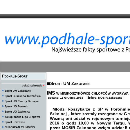
Podhale-Sport
Sport UM Zakopane
pokaż schowek
»
Sport UM Zakopane
IMS w minikoszykówce chłopców wygrywa
Sport Bukowina Tatrzańska
dodano: 11 Grudnia 2015 (źródło: MOSiR Zakopane)
Sport UG Czarny Dunajec
Sport UG Poronin
Młodzi koszykarze z SP w Poroninie
Sport UG Jabłonka
Szkolnej , które zostały rozegrane w 
Zakopiańska Liga Biegowa
Wezmą oni udział w rejonowym turnieju
Sport i zdrowie
2016 o godz 10,00 w Nowym Targu. W
przez MOSiR Zakopane wzięło udział 5 
EUROPEAN CLIMBING