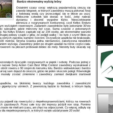
Bardzo ekstremalny wyścig leśny
Ostatnimi czasy coraz większą popularnością cieszą się
zawody biegowe, w których zawodnicy muszą pokonać fosę
z lodowatą wodą czy przeczołgać się w błocie po uszy.
Widocznie człowiek lubi dostać w kość, żeby nabrać
dystansu i docenić wygodne łóżko. Nieoczekiwanie
pierwsza z rozgrywanych konkurencji, czyli Kellys Enduro
nym wyścigiem rowerowym. Zadaniem zawodników było pokonanie 30’sto
cinki specjalne, gdzie mierzony był czas. Suma czasów z pokonanych
. Na Kellys Enduro zapisało się aż 234 osoby, ale ekstremalne warunki
 drugiej połowy czapki z głów, że podjęli walkę – bo było z czym! Błoto po
ełna ostrych zjazdów, kamieni i korzeni. Oczywiście upadków nie brakowało,
 100 metrów. Stroma ścianka pełna nierówności, zakończona niewielkim
em wyścigu. Zawodnicy jeden po drugim upadali na różne części ciała.
 z rowerem na plecach próbowali dobiec do mety. Niestety buty okazały się
ozostałych dyscyplin rozgrywanych w piątek i sobotę. Podczas jednej z
 o nazwie Sony Action Cam Best Whip Contest zawodnicy wyskakiwali z
u obrót roweru o 90 stopni do kierunku lotu. Bardzo widowiskowe i bardzo
ał się sam dojazd do skoczni, gdzie nie jeden skoczek poległ. Równoległe
 musiały zostać zmienione i zawodnicy zamiast dwójkami startowali
i upadków, na błotnistej twarzy każdego zawodnika i zawodniczki
ię gigantyczny uśmiech. Z pewnością będzie to festiwal, o którym będą
zy pojawili się rowerzyści z niepełnosprawnościami, którzy na rowerach
sach zjazdowych. Przez całe trzy dni imprezy jeździli non stop. Pomimo
trasie nie mieli ani czasu, ani chęci na odpoczynek. Co więcej, odbyły się
 dla niepełnosprawnych, w których wzięło udział prawie 20 osób!