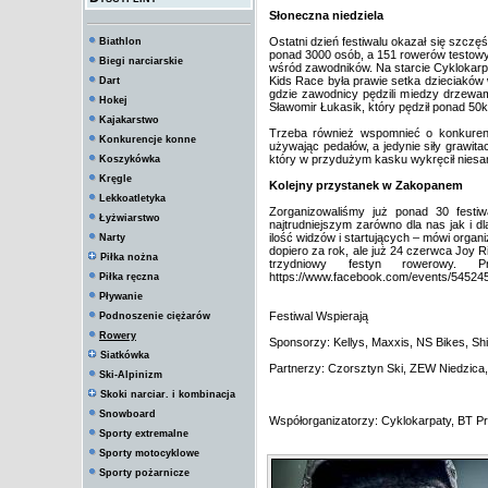
Słoneczna niedziela
Ostatni dzień festiwalu okazał się szczę
Biathlon
ponad 3000 osób, a 151 rowerów testowy
Biegi narciarskie
wśród zawodników. Na starcie Cyklokarpat
Kids Race była prawie setka dzieciaków
Dart
gdzie zawodnicy pędzili miedzy drzewam
Hokej
Sławomir Łukasik, który pędził ponad 50
Kajakarstwo
Trzeba również wspomnieć o konkurenc
Konkurencje konne
używając pedałów, a jedynie siły grawita
który w przydużym kasku wykręcił niesa
Koszykówka
Kręgle
Kolejny przystanek w Zakopanem
Lekkoatletyka
Zorganizowaliśmy już ponad 30 festiw
Łyżwiarstwo
najtrudniejszym zarówno dla nas jak i d
ilość widzów i startujących – mówi organ
Narty
dopiero za rok, ale już 24 czerwca Joy 
Piłka nożna
trzydniowy festyn rowerowy. P
https://www.facebook.com/events/54524
Piłka ręczna
Pływanie
Festiwal Wspierają
Podnoszenie ciężarów
Rowery
Sponsorzy: Kellys, Maxxis, NS Bikes, Sh
Siatkówka
Partnerzy: Czorsztyn Ski, ZEW Niedzica,
Ski-Alpinizm
Skoki narciar. i kombinacja
Snowboard
Współorganizatorzy: Cyklokarpaty, BT Pr
Sporty extremalne
Sporty motocyklowe
Sporty pożarnicze