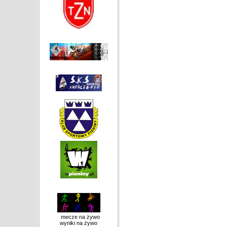
mecze na żywo
wyniki na żywo