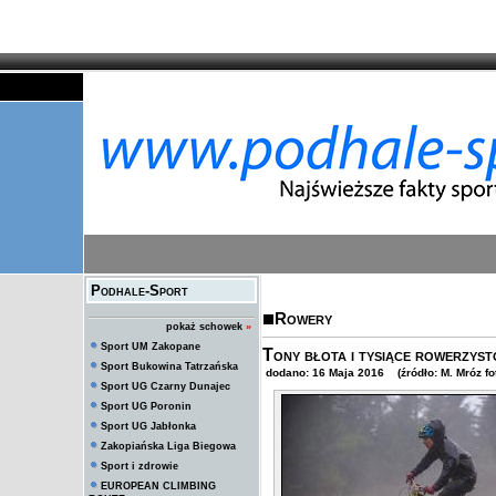
Podhale-Sport
Rowery
pokaż schowek
»
Sport UM Zakopane
Tony błota i tysiące rowerzystó
Sport Bukowina Tatrzańska
dodano: 16 Maja 2016 (źródło: M. Mróz fot P
Sport UG Czarny Dunajec
Sport UG Poronin
Sport UG Jabłonka
Zakopiańska Liga Biegowa
Sport i zdrowie
EUROPEAN CLIMBING