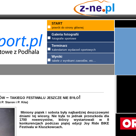
START
powrót do strony głównej
Galeria fotografii
fotografie sportowe
Terminarz
kalendarium wydarzeń sportowych
Wyniki
tabele z wynikami zawodów, etc...
w – takiego festiwalu jeszcze nie było!
. Staron i P. Kita)
Miniony piątek i sobota były najbardziej deszczowymi
dniami tej wiosny. Nie była to jednak przeszkoda dla
1700 rowerzystów, którzy wystartowali w 8
konkurencjach podczas piątej edycji Joy Ride BIKE
Festivalu w Kluszkowcach.