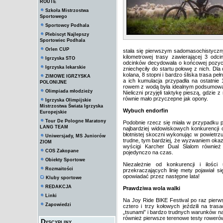
ROUTE
Szkoła Mistrzostwa
Sportowego
Sportowcy Podhala
Plebiscyt Najlepszy
Sportowiec Podhala
Orlen CUP
stała się pierwszym sadomasochistycz
kilometrowej trasy zawierającej 3 od
Igrzyska STO
odcinków decydowała o końcowej pozycji
Igrzyska lekarskie
zniechęciły do startu połowę z nich. Dla
kolana, 8 stopni i bardzo śliska trasa p
ZIMOWE IGRZYSKA
a ich kumulacja przypadła na ostatnie
POLONIJNE
rowem z wodą była idealnym podsumowani
Olimpiada młodzieży
Nieliczni przyjęli taktykę pieszą, gdzie
równie mało przyczepne jak opony.
Igrzyska Olimpijskie
Mistrzostwa Świata Igrzyska
Wybuch endorfin
Europejskie
Tour De Pologne Maratony
Podobnie rzecz się miała w przypadku p
LANG TEAM
najbardziej widowiskowych konkurencji
błotnistej skoczni wykonując w powietrz
Uniwersjady, MS Juniorów
trudne, tym bardziej, że wyzwaniem okaz
ZIOM
wyścigi Karcher Dual Slalom również
COS Zakopane
pojedynczo na czas.
Obiekty Sportowe
Niezależnie od konkurencji i ilośc
Rozmaitości
przekraczających linię mety pojawiał s
opowiadać przez następne lata!
Kluby sportowe
REDAKCJA
Prawdziwa wola walki
Linki
Na Joy Ride BIKE Festival po raz pierws
Zapowiedzi
cztero i trzy kołowych jeździli na tra
„tsunami” i bardzo trudnych warunków na 
również pierwsze terenowe testy rowerów
Dyscypliny