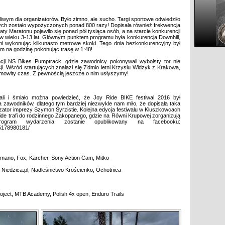
śliwym dla organizatorów. Było zimno, ale sucho. Targi sportowe odwiedziło
ch zostało wypożyczonych ponad 800 razy! Dopisała również frekwencja
y Maratonu pojawiło się ponad pół tysiąca osób, a na starcie konkurencji
 w wieku 3-13 lat. Głównym punktem programu była konkurencja Downhill,
i wykonując kilkunasto metrowe skoki. Tego dnia bezkonkurencyjny był
km na godzinę pokonując trasę w 1:48!
ji NS Bikes Pumptrack, gdzie zawodnicy pokonywali wyboisty tor nie
cji. Wśród startujących znalazł się 7’dmio letni Krzysiu Widzyk z Krakowa,
mowity czas. Z pewnością jeszcze o nim usłyszymy!
ali i śmiało można powiedzieć, że Joy Ride BIKE festiwal 2016 był
la zawodników, dlatego tym bardziej niezwykle nam miło, że dopisała taka
izator imprezy Szymon Syrzistie. Kolejna edycja festiwalu w Kluszkowcach
Ride trafi do rodzinnego Zakopanego, gdzie na Równi Krupowej zorganizują
rogram wydarzenia zostanie opublikowany na facebooku:
5178980181/
imano, Fox, Kärcher, Sony Action Cam, Mitko
 Niedzica.pl, Nadleśnictwo Krościenko, Ochotnica
oject, MTB Academy, Polish 4x open, Enduro Trails