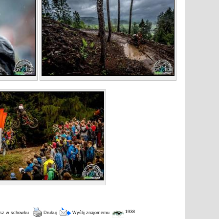
1938
sz w schowku
Drukuj
Wyślij znajomemu