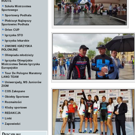
ROUTE
Szkoła Mistrzostwa
Sportowego
Sportowcy Podhala
Plebiscyt Najlepszy
Sportowiec Podhala
Orlen CUP
Igrzyska STO
Igrzyska lekarskie
ZIMOWE IGRZYSKA
POLONIJNE
Olimpiada młodzieży
Igrzyska Olimpijskie
Mistrzostwa Świata Igrzyska
Europejskie
Tour De Pologne Maratony
LANG TEAM
Uniwersjady, MS Juniorów
ZIOM
COS Zakopane
Obiekty Sportowe
Rozmaitości
Kluby sportowe
REDAKCJA
Linki
Zapowiedzi
Dyscypliny