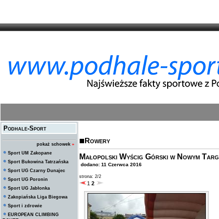
Podhale-Sport
Rowery
pokaż schowek
»
Sport UM Zakopane
Małopolski Wyścig Górski w Nowym Targ
Sport Bukowina Tatrzańska
dodano: 11 Czerwca 2016
Sport UG Czarny Dunajec
strona: 2/2
Sport UG Poronin
1
2
Sport UG Jabłonka
Zakopiańska Liga Biegowa
Sport i zdrowie
EUROPEAN CLIMBING