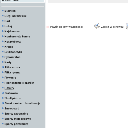
Biathlon
Biegi narciarskie
Dart
Hokej
««
Powrót do listy wiadomości
Zapisz w schowku
Kajakarstwo
Konkurencje konne
Koszykówka
Kręgle
Lekkoatletyka
Łyżwiarstwo
Narty
Piłka nożna
Piłka ręczna
Pływanie
Podnoszenie ciężarów
Rowery
Siatkówka
Ski-Alpinizm
Skoki narciar. i kombinacja
Snowboard
Sporty extremalne
Sporty motocyklowe
Sporty pożarnicze