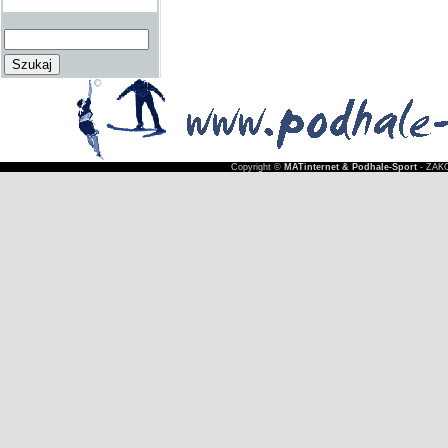
Copyright ©
MATinternet & Podhale-Sport
- ZAKO