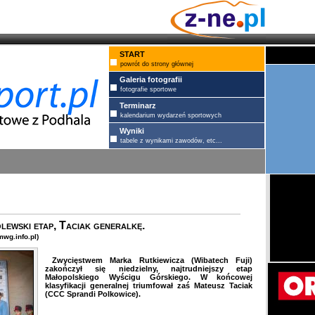
START
powrót do strony głównej
Galeria fotografii
fotografie sportowe
Terminarz
kalendarium wydarzeń sportowych
Wyniki
tabele z wynikami zawodów, etc...
ewski etap, Taciak generalkę.
wg.info.pl)
Zwycięstwem Marka Rutkiewicza (Wibatech Fuji)
zakończył się niedzielny, najtrudniejszy etap
Małopolskiego Wyścigu Górskiego. W końcowej
klasyfikacji generalnej triumfował zaś Mateusz Taciak
(CCC Sprandi Polkowice).