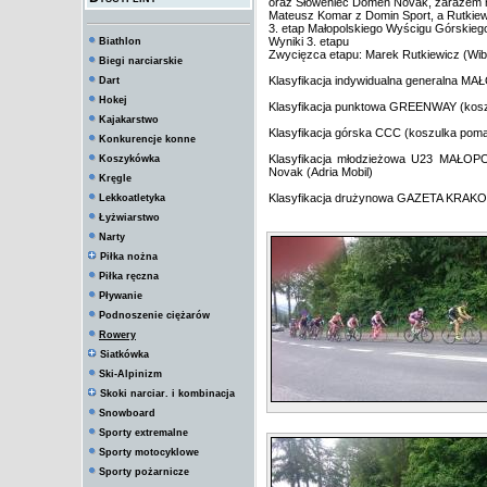
oraz Słoweniec Domen Novak, zarazem najl
Mateusz Komar z Domin Sport, a Rutkiewi
3. etap Małopolskiego Wyścigu Górskieg
Wyniki 3. etapu
Biathlon
Zwycięzca etapu: Marek Rutkiewicz (Wiba
Biegi narciarskie
Klasyfikacja indywidualna generalna MA
Dart
Hokej
Klasyfikacja punktowa GREENWAY (koszu
Kajakarstwo
Klasyfikacja górska CCC (koszulka poma
Konkurencje konne
Klasyfikacja młodzieżowa U23 MAŁ
Koszykówka
Novak (Adria Mobil)
Kręgle
Klasyfikacja drużynowa GAZETA KRAKO
Lekkoatletyka
Łyżwiarstwo
Narty
Piłka nożna
Piłka ręczna
Pływanie
Podnoszenie ciężarów
Rowery
Siatkówka
Ski-Alpinizm
Skoki narciar. i kombinacja
Snowboard
Sporty extremalne
Sporty motocyklowe
Sporty pożarnicze