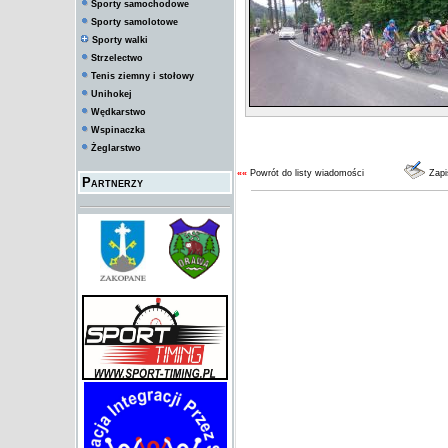
Sporty samochodowe
Sporty samolotowe
Sporty walki
Strzelectwo
Tenis ziemny i stołowy
Unihokej
Wędkarstwo
Wspinaczka
Żeglarstwo
««
Powrót do listy wiadomości
Zapi
Partnerzy