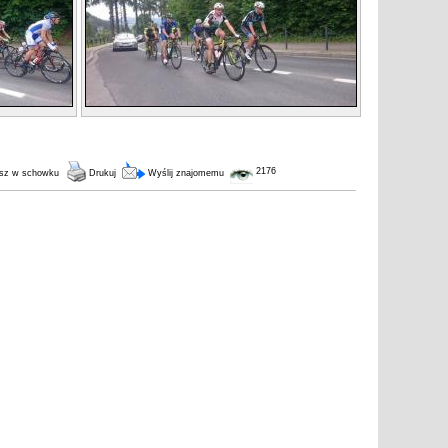
2176
sz w schowku
Drukuj
Wyślij znajomemu