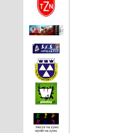
mecze na żywo
wyniki na żywo