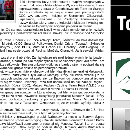
146 kilometrów liczył sobie ostatni z etapów rozegranych w
ramach 54. edycji Małopolskiego Wyścigu Górskiego. Trasa
poprowadzona została z Chochołowskich Term do Starego
Sącza i znalazło się na niej w sumie pięć premii górskich
CCC wyznaczonych kolejno w Sierockich, Gliczarowie,
Łapszance, Felsztynie i na Przełęczy Knurowskiej. Te
nazwy doskonale znane są kolarskim kibicom i wiedzą oni,
że oznacza to porządne ściganie po górskim terenie.
nie. Od samego startu kolarze kręcili w wysokim tempie, co uniemożliwiło
pierwszy z podjazdów zaczął dzielić stawkę, ale to właśnie pod Sierockie
ię Paweł Charucki (VERVA Activejet Team), któremu do koła doskoczyli:
n Mrożek (CCC Sprandi Polkowice), Daniel Crista (Tusnad), Sylwester
Vasilyev (Kolss BDC), Mateusz Grabis (TC Chrobry Scott Głogów). Po
enił i na czele pozostali Regina, Mrożek, Charucki, Janiszewski i Adrian
wszej premii górskiej. Za nią kolarze nie mieli jednak wytchnienia, bowiem
ej drodze, a zaraz po nim rozpoczynała się wspinaczka pod Gliczarów. Tam
 już całkowicie. Ten stosunkowo krótki, acz bardzo stromy podjazd dał się
wadzącej grupie doszło do personalnych zmian.
i, w szeregach której obecny był lider klasyfikacji generalnej Małopolski,
 roweru zatrzymał z tyłu Jacka Morajkę, który nie zdołał wrócić już do
erwszych podjazdów okazało się, że Batkowi do pomocy został jedynie
ał się w mocną ucieczkę. Poza nim doskakiwać do niej zaczęli Rogina i
taschuk (Kolss BDC), Matteo Fabbro (Cycling Team Friuli A.S.D.) oraz
e Rebellin, Łukasz Owsian, Marcin Mrożek i Leszek Pluciński.
ej grupy zasadniczej, w której obecny był lider wyścigu, oscylowała na
był także trzeci zawodnik klasyfikacji generalnej Mateusz Taciak, który
opniowo dochodzić czołówkę. Z pomocą ruszył mu Marcin Mrożek, który
cił do niej już z Taciakiem. Oznaczało to, że w czubie wyścigu ekipa z
zych zmian. Różnice czasowe utrzymywały się na zbliżonym do 2-3 minut
 się na nieśmiały atak, nic z tych akcji nie wychodziło.
nił finisz z prowadzącej grupki. Najlepszy na mecie w Startym Sączu
 na kresce Radoslava Roginę i Davide Rebellina. Ponieważ Dariusz Batek
zyt klasyfikacji generalnej przesunął się Mateusz Taciak i to on został
 Górskiego. Obok niego na podium stanęli Ukrainiec Andriii Brataschuk