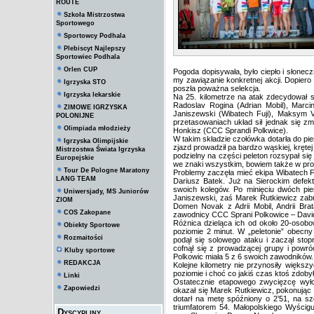
ROUTE
Szkoła Mistrzostwa
Sportowego
Sportowcy Podhala
Plebiscyt Najlepszy
Sportowiec Podhala
Orlen CUP
Pogoda dopisywała, było ciepło i słonecz
my zawiązanie konkretnej akcji. Dopiero 
Igrzyska STO
poszła poważna selekcja.
Igrzyska lekarskie
Na 25. kilometrze na atak zdecydował s
Radoslav Rogina (Adrian Mobil), Marci
ZIMOWE IGRZYSKA
Janiszewski (Wibatech Fuji), Maksym 
POLONIJNE
przetasowaniach układ sił jednak się zmi
Olimpiada młodzieży
Honkisz (CCC Sprandi Polkwice).
W takim składzie czołówka dotarła do pier
Igrzyska Olimpijskie
zjazd prowadził pa bardzo wąskiej, kręt
Mistrzostwa Świata Igrzyska
podzielny na części peleton rozsypał się
Europejskie
we znaki wszystkim, bowiem także w pro
Tour De Pologne Maratony
Problemy zaczęła mieć ekipa Wibatech Fuj
LANG TEAM
Dariusz Batek. Już na Sierockim defekt
swoich kolegów. Po minięciu dwóch pi
Uniwersjady, MS Juniorów
Janiszewski, zaś Marek Rutkiewicz zabr
ZIOM
Domen Novak z Adrii Mobil, Andrii Bra
COS Zakopane
zawodnicy CCC Sprani Polkowice – David
Różnica dzieląca ich od około 20-osobow
Obiekty Sportowe
poziomie 2 minut. W „peletonie” obecny 
Rozmaitości
podął się solowego ataku i zaczął st
cofnął się z prowadzącej grupy i powró
Kluby sportowe
Polkowic miała 5 z 6 swoich zawodników.
REDAKCJA
Kolejne kilometry nie przynosiły więks
poziomie i choć co jakiś czas ktoś zdobyła
Linki
Ostatecznie etapowego zwycięzcę wyło
Zapowiedzi
okazał się Marek Rutkiewicz, pokonując
dotarł na metę spóźniony o 2’51, na szc
triumfatorem 54. Małopolskiego Wyścigu
Dyscypliny