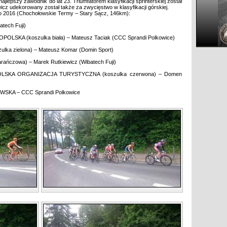
epszy zawodnik do lat 23. Triumfatorem klasyfikacji sprinterskiej został
cz udekorowany został także za zwycięstwo w klasyfikacji górskiej.
o 2016 (Chochołowskie Termy – Stary Sącz, 146km):
tech Fuji)
ŁOPOLSKA (koszulka biała) – Mateusz Taciak (CCC Sprandi Polkowice)
lka zielona) – Mateusz Komar (Domin Sport)
rańczowa) – Marek Rutkiewicz (Wibatech Fuji)
OPOLSKA ORGANIZACJA TURYSTYCZNA (koszulka czerwona) – Domen
WSKA – CCC Sprandi Polkowice