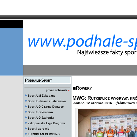
Podhale-Sport
Rowery
pokaż schowek
»
Sport UM Zakopane
MWG: Rutkiewicz wygrywa król
Sport Bukowina Tatrzańska
dodano: 12 Czerwca 2016 (źródło: www.m
Sport UG Czarny Dunajec
Sport UG Poronin
Sport UG Jabłonka
Zakopiańska Liga Biegowa
Sport i zdrowie
EUROPEAN CLIMBING