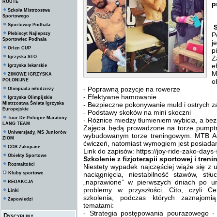
ROUTE
p
Szkoła Mistrzostwa
Sportowego
Sportowcy Podhala
S
Plebiscyt Najlepszy
P
Sportowiec Podhala
j
Orlen CUP
p
Igrzyska STO
Z
e
Igrzyska lekarskie
M
ZIMOWE IGRZYSKA
POLONIJNE
o
- Poprawną pozycje na rowerze
Olimpiada młodzieży
- Efektywne hamowanie
Igrzyska Olimpijskie
Mistrzostwa Świata Igrzyska
- Bezpieczne pokonywanie muld i ostrych 
Europejskie
- Podstawy skoków na mini skoczni
Tour De Pologne Maratony
- Różnice miedzy tłumieniem wybicia, a 
LANG TEAM
Zajęcia będą prowadzone na torze pumptr
Uniwersjady, MS Juniorów
wybudowanym torze treningowym. MTB A
ZIOM
ćwiczeń, natomiast wymogiem jest posiada
COS Zakopane
Link do zapisów: https://joy-ride-zako-day
Obiekty Sportowe
Szkolenie z fizjoterapii sportowej i tre
Rozmaitości
Niestety wypadek najczęściej wiąże się z u
Kluby sportowe
naciągnięcia, niestabilność stawów, stłu
„naprawione” w pierwszych dniach po 
REDAKCJA
problemy w przyszłości. Cito, czyli Ce
Linki
szkolenia, podczas których zaznajom
Zapowiedzi
tematami:
- Strategia postępowania pourazowego -
Dyscypliny