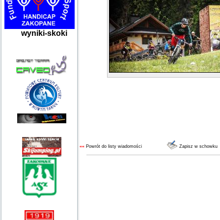
wyniki-skoki
««
Powrót do listy wiadomości
Zapisz w schowku