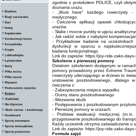
zgodnie z protokołem POLICE, czyli złot
doznania urazu.
- „Must have" każdego rowerzysty - 
Biathlon
medycznego.
Biegi narciarskie
- Ćwiczenie aplikacji opasek chłodzący
Dart
urazów.
Hokej
- Słabe i mocne punkty w ujęciu analityczn
Kajakarstwo
- Jak radzić sobie z nabytymi kompensacja
Konkurencje konne
- Przykładowe badanie na uczestnikach
Koszykówka
dysfunkcji w oparciu o najskuteczniejs
Kręgle
badania funkcjonalnego.
Link do zapisów: https://joy-ride-zako-days
Lekkoatletyka
Szkolenie z pierwszej pomocy
Łyżwiarstwo
Ostatnim szkoleniem dostępnym w ramach
Narty
pomocy prowadzony przez Extreme Traum
Piłka nożna
rowerzysty uderzającego w drzewo to świa
Piłka ręczna
uratowanie poszkodowanego, dlatego w
Pływanie
ćwiczenia z:
Podnoszenie ciężarów
- Zabezpieczenia miejsca wypadku
Rowery
- Oceny stanu poszkodowanego
- Wezwania służb
Siatkówka
- Postępowania z poszkodowanym przytom
Ski-Alpinizm
- Pierwszej pomocy w urazach
Skoki narciar. i kombinacja
- Podstaw ewakuacji medycznej (m.in
Snowboard
przygotowanie poszkodowanego do transpo
Sporty extremalne
Każdy uczestnik otrzyma zaświadczenie o u
Sporty motocyklowe
Link do zapisów: https://joy-ride-zako-da
Sporty pożarnicze
Formuła zajęć