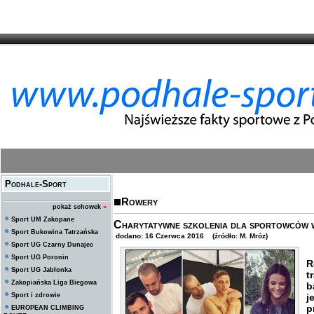
Podhale-Sport
Rowery
pokaż schowek
»
Sport UM Zakopane
Charytatywne szkolenia dla sportowców
Sport Bukowina Tatrzańska
dodano: 16 Czerwca 2016 (źródło: M. Mróz)
Sport UG Czarny Dunajec
Sport UG Poronin
R
Sport UG Jabłonka
t
Zakopiańska Liga Biegowa
b
Sport i zdrowie
j
p
EUROPEAN CLIMBING