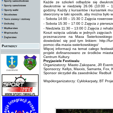
Sporty samochodowe
Każde ze szkoleń odbędzie się dwukrot
dwukrotnie w niedzielę 26.06 (10:00 – 1
Sporty samolotowe
godziny. Każdy z kursantów i kursantek musi
Sporty walki
stworzony w taki sposób, aby można było wz
Strzelectwo
- Sobota 14:00 – 15:30  Zajęcia rowerowe
Tenis ziemny i stołowy
- Sobota 15:30 – 17:00  Zajęcia z pierws
Unihokej
- Niedziela 11:30 – 13:00  Zajęcia z rehabi
Wędkarstwo
Koszt wzięcia udziału w jednych zajęciac
Wspinaczka
przeznaczone na Maxa Świerkowskieg
Żeglarstwo
dowiedzieć się pod tym linkiem: http://fu
pomoc-dla-maxia-swierkowskiego/
Partnerzy
Więcej informacji na temat całego festiw
projekt dofinansowano ze środków miast
Centrum Kultury.
Przyjaciele Festiwalu
Organizatorzy: Miasto Zakopane, JR Event
Sponsorzy: Kellys, Maxxis, Samanta, Fox, K
Sponsor skrzydeł dla zawodników: Redbull
Współorganizatorzy: Cyklokarpaty, BT Pro