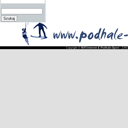
Copyright ©
MATinternet & Podhale-Sport
- ZAKO