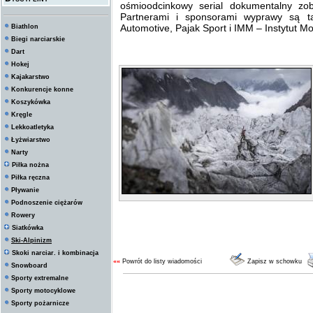
ośmioodcinkowy serial dokumentalny 
Partnerami i sponsorami wyprawy są t
Automotive, Pajak Sport i IMM – Instytut 
Biathlon
Biegi narciarskie
Dart
Hokej
Kajakarstwo
Konkurencje konne
Koszykówka
Kręgle
Lekkoatletyka
Łyżwiarstwo
Narty
Piłka nożna
Piłka ręczna
Pływanie
Podnoszenie ciężarów
Rowery
Siatkówka
Ski-Alpinizm
Skoki narciar. i kombinacja
««
Powrót do listy wiadomości
Zapisz w schowku
Snowboard
Sporty extremalne
Sporty motocyklowe
Sporty pożarnicze