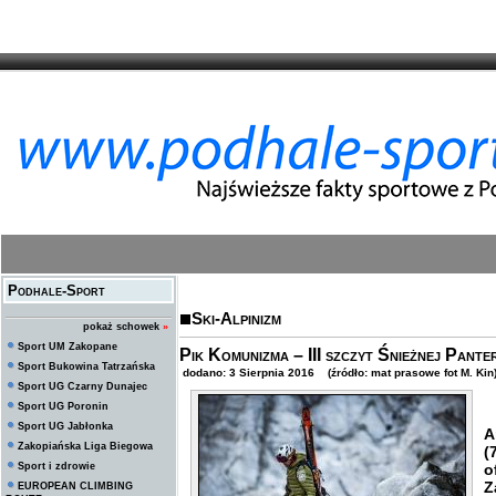
Podhale-Sport
Ski-Alpinizm
pokaż schowek
»
Sport UM Zakopane
Pik Komunizma – III szczyt Śnieżnej Pante
Sport Bukowina Tatrzańska
dodano: 3 Sierpnia 2016 (źródło: mat prasowe fot M. Kin
Sport UG Czarny Dunajec
Sport UG Poronin
P
Sport UG Jabłonka
A
Zakopiańska Liga Biegowa
(
Sport i zdrowie
o
Z
EUROPEAN CLIMBING