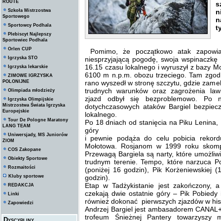
ROUTE
s
Szkoła Mistrzostwa
n
Sportowego
n
Sportowcy Podhala
t
Plebiscyt Najlepszy
Sportowiec Podhala
Orlen CUP
Pomimo, że początkowo atak zapowia
Igrzyska STO
niesprzyjającą pogodę, swoja wspinaczkę 
16.15 czasu lokalnego i wyruszył z bazy 
Igrzyska lekarskie
6100 m n.p.m. obozu trzeciego. Tam zgod
ZIMOWE IGRZYSKA
POLONIJNE
rano wyszedł w stronę szczytu, gdzie zame
trudnych warunków oraz zagrożenia l
Olimpiada młodzieży
zjazd odbył się bezproblemowo. Po n
Igrzyska Olimpijskie
Mistrzostwa Świata Igrzyska
dotychczasowych ataków Bargiel bezpiecz
Europejskie
lokalnego.
Tour De Pologne Maratony
Po 18 dniach od stanięcia na Piku Lenina,
LANG TEAM
góry
Uniwersjady, MS Juniorów
i pewnie podąża do celu pobicia rekord
ZIOM
Mołotowa. Rosjanom w 1999 roku skompl
COS Zakopane
Przewagą Bargiela są narty, które umożli
Obiekty Sportowe
trudnym terenie. Tempo, które narzuca Po
Rozmaitości
(poniżej 16 godzin), Pik Korżeniewskiej 
Kluby sportowe
godzin).
Etap w Tadżykistanie jest zakończony, a
REDAKCJA
czekają dwie ostatnie góry – Pik Pobiedy
Linki
również dokonać pierwszych zjazdów w hist
Zapowiedzi
Andrzej Bargiel jest ambasadorem CANAL
trofeum Śnieżnej Pantery towarzyszy m
Dyscypliny