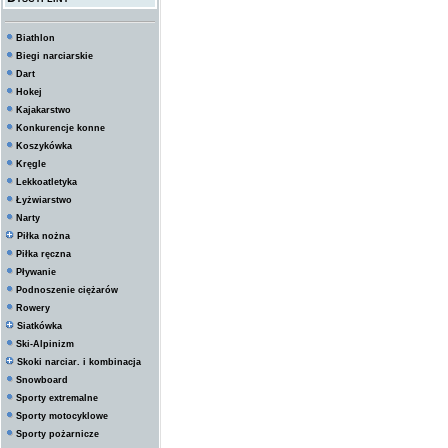
Biathlon
Biegi narciarskie
Dart
Hokej
Kajakarstwo
Konkurencje konne
Koszykówka
Kręgle
Lekkoatletyka
Łyżwiarstwo
Narty
Piłka nożna
Piłka ręczna
Pływanie
Podnoszenie ciężarów
Rowery
Siatkówka
Ski-Alpinizm
Skoki narciar. i kombinacja
Snowboard
Sporty extremalne
Sporty motocyklowe
Sporty pożarnicze