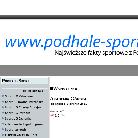
Podhale-Sport
Wspinaczka
pokaż schowek
»
Sport UM Zakopane
Akademia Górska
Sport Bukowina Tatrzańska
dodano: 5 Sierpnia 2016
Sport UG Czarny Dunajec
strona: 2/2
Sport UG Poronin
1
2
Sport UG Jabłonka
Zakopiańska Liga Biegowa
Sport i zdrowie
EUROPEAN CLIMBING