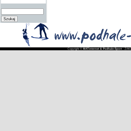
Copyright ©
MATinternet & Podhale-Sport
- ZAKO