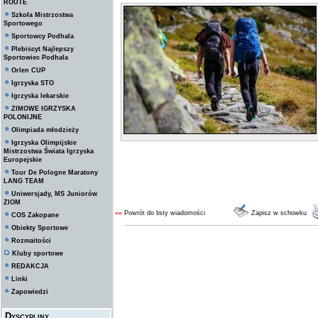
ROUTE
Szkoła Mistrzostwa
Sportowego
Sportowcy Podhala
Plebiscyt Najlepszy
Sportowiec Podhala
Orlen CUP
Igrzyska STO
Igrzyska lekarskie
ZIMOWE IGRZYSKA
POLONIJNE
Olimpiada młodzieży
Igrzyska Olimpijskie
Mistrzostwa Świata Igrzyska
Europejskie
Tour De Pologne Maratony
LANG TEAM
Uniwersjady, MS Juniorów
ZIOM
««
Powrót do listy wiadomości
Zapisz w schowku
COS Zakopane
Obiekty Sportowe
Rozmaitości
Kluby sportowe
REDAKCJA
Linki
Zapowiedzi
Dyscypliny