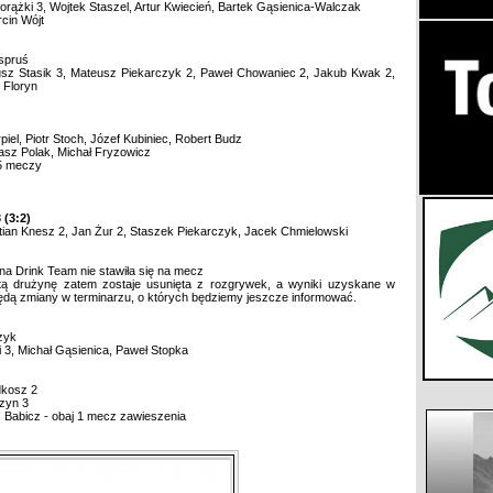
orążki 3, Wojtek Staszel, Artur Kwiecień, Bartek Gąsienica-Walczak
rcin Wójt
spruś
sz Stasik 3, Mateusz Piekarczyk 2, Paweł Chowaniec 2, Jakub Kwak 2,
 Floryn
iel, Piotr Stoch, Józef Kubiniec, Robert Budz
kasz Polak, Michał Fryzowicz
 5 meczy
 (3:2)
tian Knesz 2, Jan Żur 2, Staszek Piekarczyk, Jacek Chmielowski
a Drink Team nie stawiła się na mecz
 tą drużynę zatem zostaje usunięta z rozgrywek, a wyniki uzyskane w
dą zmiany w terminarzu, o których będziemy jeszcze informować.
zyk
i 3, Michał Gąsienica, Paweł Stopka
dkosz 2
zyn 3
 Babicz - obaj 1 mecz zawieszenia