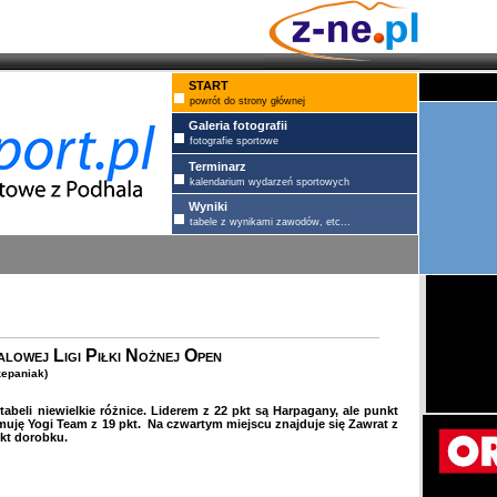
START
powrót do strony głównej
Galeria fotografii
fotografie sportowe
Terminarz
kalendarium wydarzeń sportowych
Wyniki
tabele z wynikami zawodów, etc...
lowej Ligi Piłki Nożnej Open
zepaniak)
tabeli niewielkie różnice. Liderem z 22 pkt są Harpagany, ale punkt
jmuję Yogi Team z 19 pkt. Na czwartym miejscu znajduje się Zawrat z
pkt dorobku.