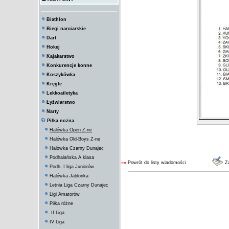
Biathlon
Biegi narciarskie
Dart
Hokej
Kajakarstwo
Konkurencje konne
Koszykówka
Kręgle
Lekkoatletyka
Łyżwiarstwo
Narty
Piłka nożna
Halówka Open Z-ne
Halówka Old-Boys Z-ne
Halówka Czarny Dunajec
Podhalańska A klasa
««
Powrót do listy wiadomości
Za
Podh. I liga Juniorów
Halówka Jabłonka
Letnia Liga Czarny Dunajec
Ligi Amatorów
Piłka różne
II Liga
IV Liga