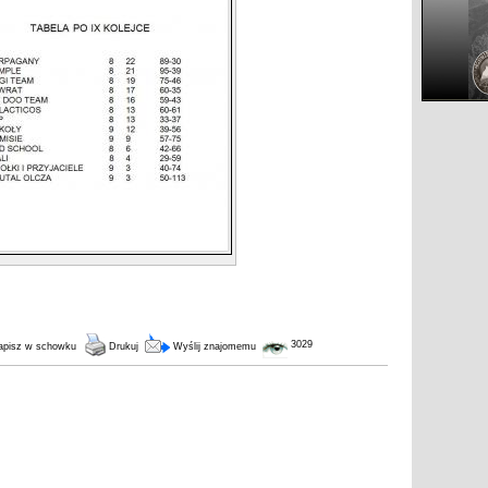
3029
pisz w schowku
Drukuj
Wyślij znajomemu