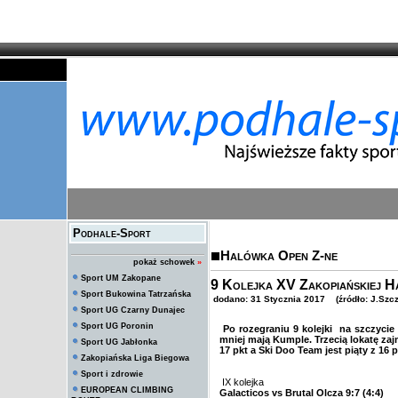
Podhale-Sport
Halówka Open Z-ne
pokaż schowek
»
Sport UM Zakopane
9 Kolejka XV Zakopiańskiej Ha
Sport Bukowina Tatrzańska
dodano: 31 Stycznia 2017 (źródło: J.Szc
Sport UG Czarny Dunajec
Sport UG Poronin
Po rozegraniu 9 kolejki na szczycie 
mniej mają Kumple. Trzecią lokatę za
Sport UG Jabłonka
17 pkt a Ski Doo Team jest piąty z 16 
Zakopiańska Liga Biegowa
Sport i zdrowie
IX kolejka
EUROPEAN CLIMBING
Galacticos vs Brutal Olcza 9:7 (4:4)