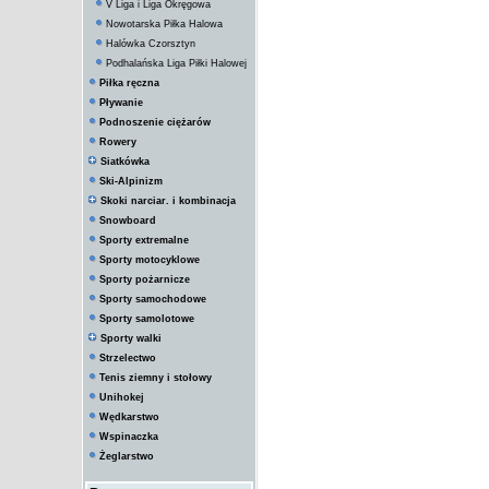
V Liga i Liga Okręgowa
Nowotarska Piłka Halowa
Halówka Czorsztyn
Podhalańska Liga Piłki Halowej
Piłka ręczna
Pływanie
Podnoszenie ciężarów
Rowery
Siatkówka
Ski-Alpinizm
Skoki narciar. i kombinacja
Snowboard
Sporty extremalne
Sporty motocyklowe
Sporty pożarnicze
Sporty samochodowe
Sporty samolotowe
Sporty walki
Strzelectwo
Tenis ziemny i stołowy
Unihokej
Wędkarstwo
Wspinaczka
Żeglarstwo