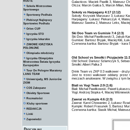
ROUTE
Galacticos: Maciek Pawlik 3, Mateusz Ch
Olcza: Marcin Galica 5, Marcin Milan, Ma
Szkoła Mistrzostwa
Sportowego
Sokoły vs Harpagany 4:17 (2:12)
Sportowcy Podhala
Sokoły: Krzysiek Marusarz 3, Łukasz Ka
Harpagany: Łukasz Piekarczyk 4, Mateu
Plebiscyt Najlepszy
Mateusz Sawina 2, Mateusz Leks, Maciej
Sportowiec Podhala
Orlen CUP
Ski Doo Team vs Gumisie 7:4 (2:3)
Igrzyska STO
Ski Doo: Michał Pawlikowski 3, Jakub Karp
Igrzyska lekarskie
Gumisie: Bartosz Bryjak, Maciej Kliś, Łu
Czerwona kartka: Bartosz Bryjak - kara
ZIMOWE IGRZYSKA
POLONIJNE
Olimpiada młodzieży
Old School vs Smołki i Przyjaciele 11:3
Igrzyska Olimpijskie
Old School: Dariusz Szlamczyk 5, Sebas
Mistrzostwa Świata Igrzyska
Smołki: Albert Palka 3
Europejskie
Tour De Pologne Maratony
Drink Team vs ZKP 0:3 walkower - drużyn
LANG TEAM
Jest to trzeci walkower oddany przez
meczach anulowane. W związku z tym bę
Uniwersjady, MS Juniorów
ZIOM
Biali vs Yogi Team 2:9 (1:6)
COS Zakopane
Biali: Michał Pawlikowski. Paweł Łukaszc
Yogi: Andrzej Stopka 4, Maciej Wiśniewsk
Obiekty Sportowe
Rozmaitości
Zawrat vs Kumple 4:6 (2:3)
Zawrat: Karol Chowaniec 2, Łukasz Rza
Kluby sportowe
Kumple: Robert Frasunek 3, Bartosz Mur
REDAKCJA
Czerwona kartka: Stasik Michał, Mateusz
Linki
Zapowiedzi
Dyscypliny