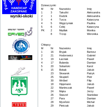
Dziewczynki
M
Nr
Nazwisko
Imię
1
3
Takuśki
Aleksandra
wyniki-skoki
2
1
Dudzik
Aleksandra
3
4
Turza
Katarzyna
4
5
Węgrzyniak
Paulina
5
6
Celej
Katarzyna
PK
2
Mędlak
Monika
8
Trzop
Weronika
Chłopcy
M
Nr
Nazwisko
Imię
1
16
Bryjak
Bartosz
2
21
Hodorowicz
Gabriel
3
19
Łacniak
Paweł
4
17
Bulanda
Damian
5
20
Sobański
Karol
6
15
Bobak
Jakub
23
Skwarek
Patryk
25
Skupień
Piotr
30
Wróbel
Filip
18
Hippmann
Jakub
22
Martinczak
Paweł
24
Mąka
Jerzy
26
Staszel
Stanisław
27
Para
Damian
28
Mysiński
Michał
29
Pietrzak
Jakub