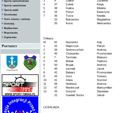
3
9
Galica
Zuzanna
Sporty samochodowe
4
37
Zubek
Kinga
Sporty samolotowe
5
38
Galica
Wioleta
Sporty walki
6
34
Floryn
Katarzyna
Strzelectwo
7
36
Turza
Natalia
Tenis ziemny i stołowy
33
Bukowska
Magdalena
35
Kuruc
Aleksandra
Unihokej
Wędkarstwo
Wspinaczka
Żeglarstwo
Chłopcy
M
Nr
Nazwisko
Imię
Partnerzy
1
32
Majerczyk
Patryk
2
39
Smereczyński
Andrzej
3
45
Chowaniec
Przemysław
4
7
Tarchała
Mateusz
5
49
Bobak
Tadeusz
6
50
Bryjak
Andrzej
7
46
Łacniak
Jacek
8
42
Babiarz
Przemysław
9
44
Gurz
Tomasz
10
41
Gliwa
Szymon
11
48
Stokłosa
Andrzej
12
47
Martinczak
Maksymilian
13
43
Gorycki
Stanisław
31
Gawlak Socka
Jakub
LICEALIADA