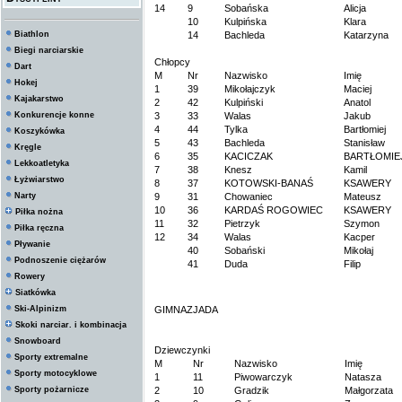
14
9
Sobańska
Alicja
10
Kulpińska
Klara
Biathlon
14
Bachleda
Katarzyna
Biegi narciarskie
Chłopcy
Dart
M
Nr
Nazwisko
Imię
Hokej
1
39
Mikołajczyk
Maciej
Kajakarstwo
2
42
Kulpiński
Anatol
Konkurencje konne
3
33
Walas
Jakub
4
44
Tylka
Bartłomiej
Koszykówka
5
43
Bachleda
Stanisław
Kręgle
6
35
KACICZAK
BARTŁOMIE
Lekkoatletyka
7
38
Knesz
Kamil
Łyżwiarstwo
8
37
KOTOWSKI-BANAŚ
KSAWERY
Narty
9
31
Chowaniec
Mateusz
10
36
KARDAŚ ROGOWIEC
KSAWERY
Piłka nożna
11
32
Pietrzyk
Szymon
Piłka ręczna
12
34
Walas
Kacper
Pływanie
40
Sobański
Mikołaj
Podnoszenie ciężarów
41
Duda
Filip
Rowery
Siatkówka
Ski-Alpinizm
GIMNAZJADA
Skoki narciar. i kombinacja
Snowboard
Dziewczynki
Sporty extremalne
M
Nr
Nazwisko
Imię
Sporty motocyklowe
1
11
Piwowarczyk
Natasza
Sporty pożarnicze
2
10
Gradzik
Małgorzata