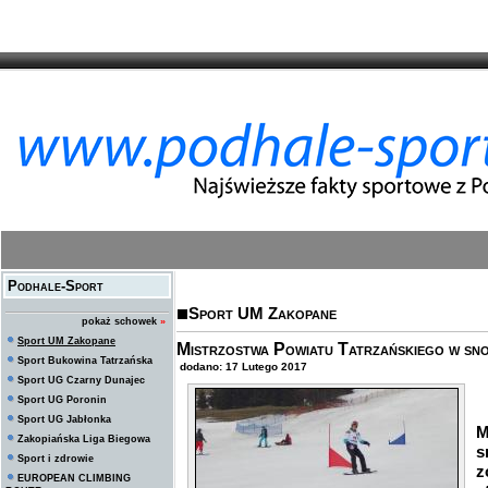
Podhale-Sport
Sport UM Zakopane
pokaż schowek
»
Sport UM Zakopane
Mistrzostwa Powiatu Tatrzańskiego w sn
Sport Bukowina Tatrzańska
dodano: 17 Lutego 2017
Sport UG Czarny Dunajec
Sport UG Poronin
D
Sport UG Jabłonka
M
Zakopiańska Liga Biegowa
s
Sport i zdrowie
z
EUROPEAN CLIMBING