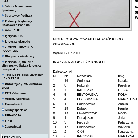
s
ROUTE
s
Szkoła Mistrzostwa
Sportowego
ś
Sportowcy Podhala
W
Plebiscyt Najlepszy
Sportowiec Podhala
Orlen CUP
Igrzyska STO
MISTRZOSTWA POWIATU TATRZAŃSKIEGO
Igrzyska lekarskie
SNOWBOARD
ZIMOWE IGRZYSKA
POLONIJNE
Wyniki 17.02.2017
Olimpiada młodzieży
Igrzyska Olimpijskie
IGRZYSKA MŁODZIEŻY SZKOLNEJ
Mistrzostwa Świata Igrzyska
Europejskie
Dziewczynki
Tour De Pologne Maratony
M
Nr
Nazwisko
Imię
LANG TEAM
1
16
Stokłosa
Natalia
Uniwersjady, MS Juniorów
2
8
Półtorak
Karolina
ZIOM
3
7
KACICZAK
OLGA
COS Zakopane
4
5
BEŁTOWSKA
POLA
Obiekty Sportowe
5
4
BEŁTOWSKA
MARCELINA
6
11
Polanowska
Amelia
Rozmaitości
7
15
Bobak
Kamila
Kluby sportowe
8
13
Piwowarczyk
Nadia
REDAKCJA
9
1
Dunajczan
Julia
Linki
10
3
Pietrzyk
Katarzyna
Zapowiedzi
11
12
Polanowska
Wiktoria
12
2
Głód
Katarzyna
13
6
KACICZAK
MARTYNA
Dyscypliny