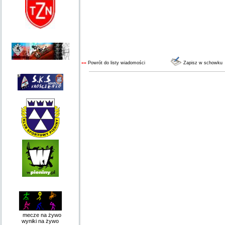
««
Powrót do listy wiadomości
Zapisz w schowku
mecze na żywo
wyniki na żywo