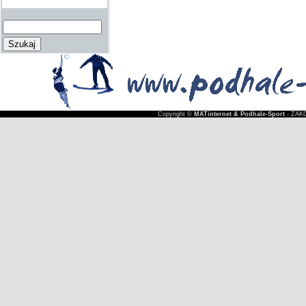
Copyright ©
MATinternet & Podhale-Sport
- ZAKO