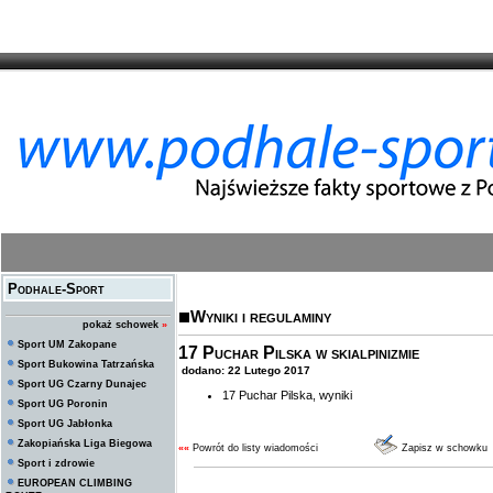
Podhale-Sport
Wyniki i regulaminy
pokaż schowek
»
Sport UM Zakopane
17 Puchar Pilska w skialpinizmie
Sport Bukowina Tatrzańska
dodano: 22 Lutego 2017
Sport UG Czarny Dunajec
17 Puchar Pilska, wyniki
Sport UG Poronin
Sport UG Jabłonka
Zakopiańska Liga Biegowa
««
Powrót do listy wiadomości
Zapisz w schowku
Sport i zdrowie
EUROPEAN CLIMBING