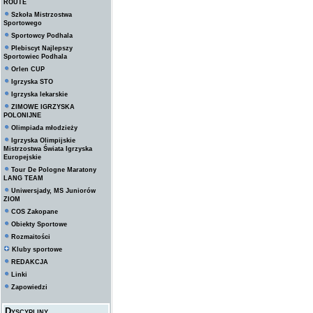
ROUTE
Szkoła Mistrzostwa
Sportowego
Sportowcy Podhala
Plebiscyt Najlepszy
Sportowiec Podhala
Orlen CUP
Igrzyska STO
Igrzyska lekarskie
ZIMOWE IGRZYSKA
POLONIJNE
Olimpiada młodzieży
Igrzyska Olimpijskie
Mistrzostwa Świata Igrzyska
Europejskie
Tour De Pologne Maratony
LANG TEAM
Uniwersjady, MS Juniorów
ZIOM
COS Zakopane
Obiekty Sportowe
Rozmaitości
Kluby sportowe
REDAKCJA
Linki
Zapowiedzi
Dyscypliny