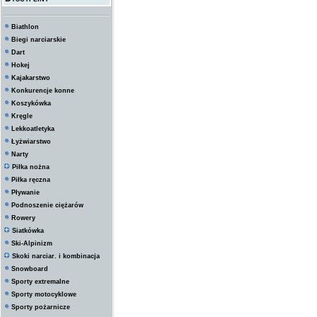
Biathlon
Biegi narciarskie
Dart
Hokej
Kajakarstwo
Konkurencje konne
Koszykówka
Kręgle
Lekkoatletyka
Łyżwiarstwo
Narty
Piłka nożna
Piłka ręczna
Pływanie
Podnoszenie ciężarów
Rowery
Siatkówka
Ski-Alpinizm
Skoki narciar. i kombinacja
Snowboard
Sporty extremalne
Sporty motocyklowe
Sporty pożarnicze