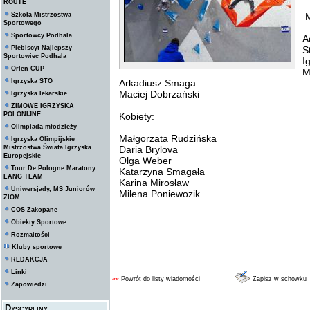
ROUTE
Szkoła Mistrzostwa
M
Sportowego
Sportowcy Podhala
A
Plebiscyt Najlepszy
S
Sportowiec Podhala
I
Orlen CUP
M
Igrzyska STO
Arkadiusz Smaga
Maciej Dobrzański
Igrzyska lekarskie
ZIMOWE IGRZYSKA
POLONIJNE
Kobiety:
Olimpiada młodzieży
Małgorzata Rudzińska
Igrzyska Olimpijskie
Mistrzostwa Świata Igrzyska
Daria Brylova
Europejskie
Olga Weber
Tour De Pologne Maratony
Katarzyna Smagała
LANG TEAM
Karina Mirosław
Uniwersjady, MS Juniorów
Milena Poniewozik
ZIOM
COS Zakopane
Obiekty Sportowe
Rozmaitości
Kluby sportowe
REDAKCJA
Linki
««
Powrót do listy wiadomości
Zapisz w schowku
Zapowiedzi
Dyscypliny