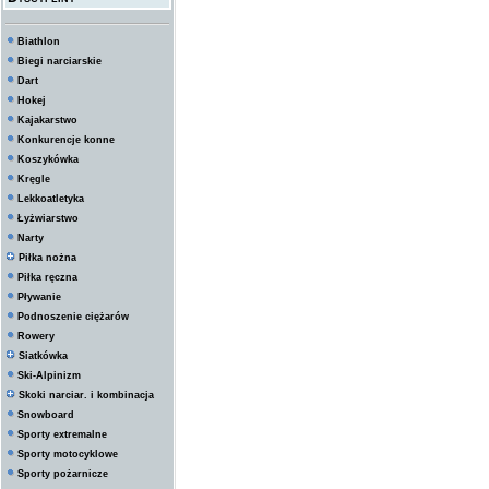
Biathlon
Biegi narciarskie
Dart
Hokej
Kajakarstwo
Konkurencje konne
Koszykówka
Kręgle
Lekkoatletyka
Łyżwiarstwo
Narty
Piłka nożna
Piłka ręczna
Pływanie
Podnoszenie ciężarów
Rowery
Siatkówka
Ski-Alpinizm
Skoki narciar. i kombinacja
Snowboard
Sporty extremalne
Sporty motocyklowe
Sporty pożarnicze