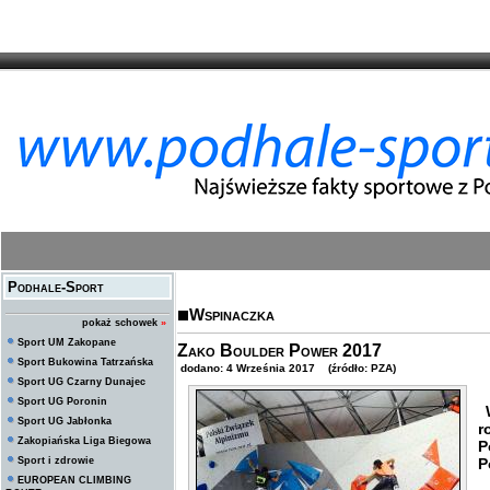
Podhale-Sport
Wspinaczka
pokaż schowek
»
Sport UM Zakopane
Zako Boulder Power 2017
Sport Bukowina Tatrzańska
dodano: 4 Września 2017 (źródło: PZA)
Sport UG Czarny Dunajec
Sport UG Poronin
W
Sport UG Jabłonka
r
Zakopiańska Liga Biegowa
P
Sport i zdrowie
P
EUROPEAN CLIMBING