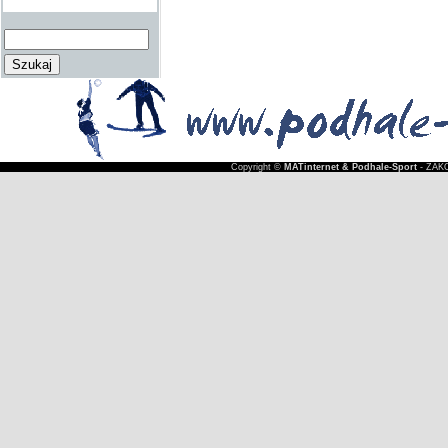
Copyright ©
MATinternet & Podhale-Sport
- ZAKO