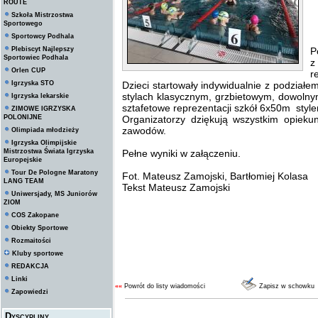
ROUTE
Szkoła Mistrzostwa
Sportowego
Sportowcy Podhala
W
Plebiscyt Najlepszy
P
Sportowiec Podhala
z
Orlen CUP
r
Igrzyska STO
Dzieci startowały indywidualnie z podziałem
stylach klasycznym, grzbietowym, dowoln
Igrzyska lekarskie
sztafetowe reprezentacji szkół 6x50m sty
ZIMOWE IGRZYSKA
POLONIJNE
Organizatorzy dziękują wszystkim opie
zawodów.
Olimpiada młodzieży
Igrzyska Olimpijskie
Mistrzostwa Świata Igrzyska
Pełne wyniki w załączeniu.
Europejskie
Tour De Pologne Maratony
Fot. Mateusz Zamojski, Bartłomiej Kolasa
LANG TEAM
Tekst Mateusz Zamojski
Uniwersjady, MS Juniorów
ZIOM
COS Zakopane
Obiekty Sportowe
Rozmaitości
Kluby sportowe
REDAKCJA
Linki
««
Powrót do listy wiadomości
Zapisz w schowku
Zapowiedzi
Dyscypliny