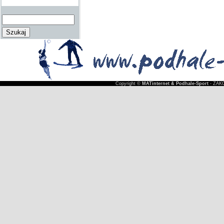
Copyright ©
MATinternet & Podhale-Sport
- ZAKO