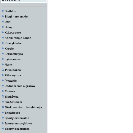
Biathlon
Biegi narciarskie
Dart
Hokej
Kajakarstwo
Konkurencje konne
Koszykówka
Kręgle
Lekkoatletyka
Łyżwiarstwo
Narty
Piłka nożna
Piłka ręczna
Pływanie
Podnoszenie ciężarów
Rowery
Siatkówka
Ski-Alpinizm
Skoki narciar. i kombinacja
Snowboard
Sporty extremalne
Sporty motocyklowe
Sporty pożarnicze