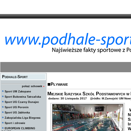
Podhale-Sport
Pływanie
pokaż schowek
»
Sport UM Zakopane
Miejskie Igrzyska Szkół Podstawowych w
Sport Bukowina Tatrzańska
dodano: 30 Listopada 2017 (źródło: M.Zamojski UM Nowy
Sport UG Czarny Dunajec
Sport UG Poronin
W
Sport UG Jabłonka
N
Zakopiańska Liga Biegowa
S
Sport i zdrowie
I
W
EUROPEAN CLIMBING