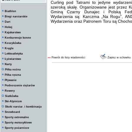
Curling pod Tatrami to jedyne wydarzen
szeroką skalę. Organizowane jest przez K
Gminą Czarny Dunajec i Polską Fede
Biathlon
Wydarzenia są: Karczma „Na Rogu”, AND
Biegi narciarskie
Wydarzenia oraz Patronem Toru są Chocho
Dart
Hokej
Kajakarstwo
Konkurencje konne
Koszykówka
Kręgle
Lekkoatletyka
««
Powrót do listy wiadomości
Zapisz w schowku
Łyżwiarstwo
Narty
Piłka nożna
Piłka ręczna
Pływanie
Podnoszenie ciężarów
Rowery
Siatkówka
Ski-Alpinizm
Skoki narciar. i kombinacja
Snowboard
Sporty extremalne
Sporty motocyklowe
Sporty pożarnicze