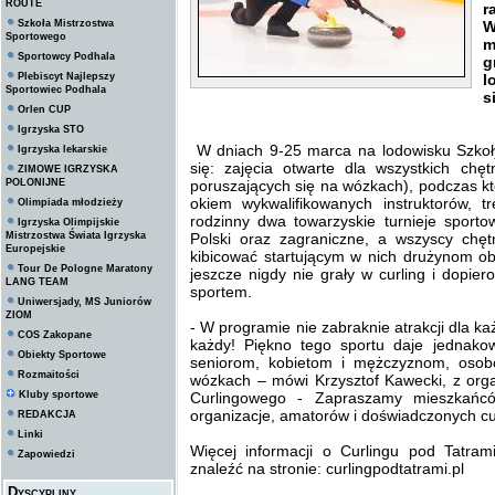
ROUTE
r
Szkoła Mistrzostwa
W
Sportowego
m
Sportowcy Podhala
g
Plebiscyt Najlepszy
l
Sportowiec Podhala
s
Orlen CUP
Igrzyska STO
W dniach 9-25 marca na lodowisku Szko
Igrzyska lekarskie
się: zajęcia otwarte dla wszystkich ch
ZIMOWE IGRZYSKA
POLONIJNE
poruszających się na wózkach), podczas k
okiem wykwalifikowanych instruktorów, tr
Olimpiada młodzieży
rodzinny dwa towarzyskie turnieje sport
Igrzyska Olimpijskie
Mistrzostwa Świata Igrzyska
Polski oraz zagraniczne, a wszyscy chę
Europejskie
kibicować startującym w nich drużynom ob
Tour De Pologne Maratony
jeszcze nigdy nie grały w curling i dopie
LANG TEAM
sportem.
Uniwersjady, MS Juniorów
ZIOM
- W programie nie zabraknie atrakcji dla k
COS Zakopane
każdy! Piękno tego sportu daje jednako
Obiekty Sportowe
seniorom, kobietom i mężczyznom, oso
Rozmaitości
wózkach – mówi Krzysztof Kawecki, z org
Kluby sportowe
Curlingowego - Zapraszamy mieszkańcó
organizacje, amatorów i doświadczonych cu
REDAKCJA
Linki
Więcej informacji o Curlingu pod Tatr
Zapowiedzi
znaleźć na stronie: curlingpodtatrami.pl
Dyscypliny