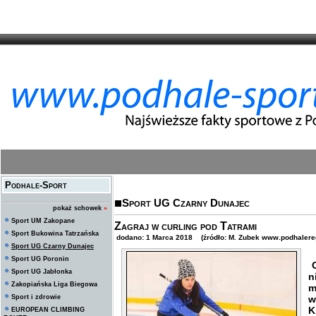
Podhale-Sport
Sport UG Czarny Dunajec
pokaż schowek
»
Sport UM Zakopane
Zagraj w curling pod Tatrami
Sport Bukowina Tatrzańska
dodano: 1 Marca 2018 (źródło: M. Zubek www.podhalereg
Sport UG Czarny Dunajec
Sport UG Poronin
O
Sport UG Jabłonka
n
Zakopiańska Liga Biegowa
m
Sport i zdrowie
w
K
EUROPEAN CLIMBING