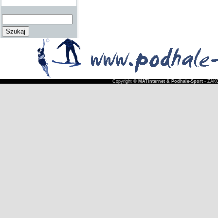
Copyright ©
MATinternet & Podhale-Sport
- ZAKO