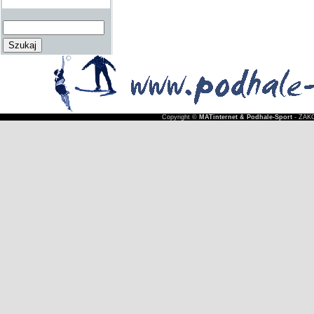
Copyright ©
MATinternet & Podhale-Sport
- ZAKO