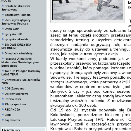
ROUTE
k
Szkoła Mistrzostwa
c
Sportowego
Sportowcy Podhala
Plebiscyt Najlepszy
T
Sportowiec Podhala
w
Orlen CUP
opady śniegu spowodowały, że sztuczne la
Igrzyska STO
sześć lat temu dzięki środkom przekazan
samodzielny trening z użyciem detekto
Igrzyska lekarskie
śnieżnym nadajniki odgrywają rolę of
ZIMOWE IGRZYSKA
POLONIJNE
sterownicza służy do ustawienia treningu,
czas, jaki zajmuje trenującemu akcja.
Olimpiada młodzieży
W każdy weekend zimy, podobnie jak w p
Igrzyska Olimpijskie
Mistrzostwa Świata Igrzyska
przeszkolony przewodnik tatrzański (często
Europejskie
w jednej osobie), który pomagał każdemu 
Tour De Pologne Maratony
dyspozycji trenujących były zestawy lawin
LANG TEAM
SnowPulse. Trenujący testowali ponadto no
Uniwersjady, MS Juniorów
sprzętu lawinowego, które partnerzy akcji
ZIOM
weekendów w centrum można było „pob
COS Zakopane
Barryvox S czy – już pod koniec sezonu
Obiekty Sportowe
bluetoothem i elektroniczną sondą lawino
Rozmaitości
i wizualny wskaźnik trafienia. Z możliw
Kluby sportowe
skorzystało ok. 300 osób.
Od 19 do 21 stycznia odbywały się 
REDAKCJA
Kalatówkach, poprzedzone blokiem pre
Linki
Edukacji Przyrodniczej TPN. Ratownik T
Zapowiedzi
lawinowca”, czyli o szczegółach przyg
Krzeptowski-Sabała przygotował prezentac
Dyscypliny