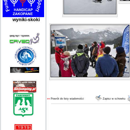
wyniki-skoki
««
Powrót do listy wiadomości
Zapisz w schowku