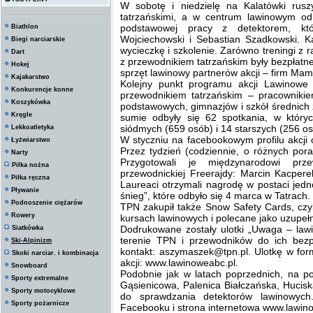
W sobotę i niedzielę na Kalatówki rusz
tatrzańskimi, a w centrum lawinowym od
podstawowej pracy z detektorem, kt
Biathlon
Wojciechowski i Sebastian Szadkowski. K
Biegi narciarskie
wycieczkę i szkolenie. Zarówno treningi z 
Dart
z przewodnikiem tatrzańskim były bezpłatn
Hokej
sprzęt lawinowy partnerów akcji – firm Ma
Kajakarstwo
Kolejny punkt programu akcji Lawinowe
Konkurencje konne
przewodnikiem tatrzańskim – pracowniki
Koszykówka
podstawowych, gimnazjów i szkół średnich 
Kręgle
sumie odbyły się 62 spotkania, w który
siódmych (659 osób) i 14 starszych (256 os
Lekkoatletyka
W styczniu na facebookowym profilu akcji 
Łyżwiarstwo
Przez tydzień (codziennie, o różnych por
Narty
Przygotowali je międzynarodowi pr
Piłka nożna
przewodnickiej Freerajdy: Marcin Kacpere
Piłka ręczna
Laureaci otrzymali nagrodę w postaci je
Pływanie
śnieg”, które odbyło się 4 marca w Tatrach.
Podnoszenie ciężarów
TPN zakupił także Snow Safety Cards, czy
Rowery
kursach lawinowych i polecane jako uzupełn
Dodrukowane zostały ulotki „Uwaga – law
Siatkówka
terenie TPN i przewodników do ich bezp
Ski-Alpinizm
kontakt: aszymaszek@tpn.pl. Ulotkę w fo
Skoki narciar. i kombinacja
akcji: www.lawinoweabc.pl.
Snowboard
Podobnie jak w latach poprzednich, na p
Sporty extremalne
Gąsienicowa, Palenica Białczańska, Hucisk
Sporty motocyklowe
do sprawdzania detektorów lawinowych
Sporty pożarnicze
Facebooku i strona internetowa www.lawin