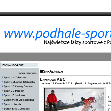
Podhale-Sport
Ski-Alpinizm
pokaż schowek
»
Sport UM Zakopane
Lawinowe ABC
Sport Bukowina Tatrzańska
dodano: 12 Kwietnia 2018 (źródło: A. Szymaszek fot B So
Sport UG Czarny Dunajec
Sport UG Poronin
J
Sport UG Jabłonka
L
Zakopiańska Liga Biegowa
w
Sport i zdrowie
u
p
EUROPEAN CLIMBING