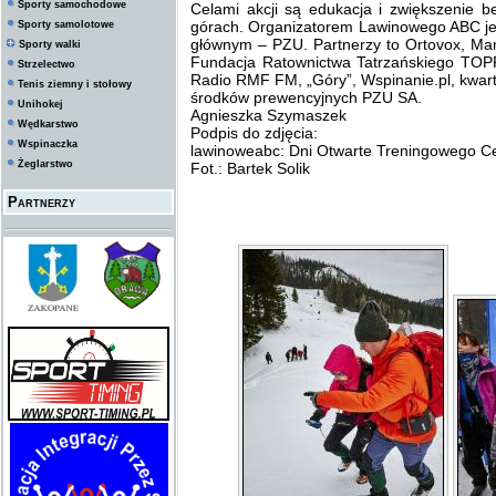
Sporty samochodowe
Celami akcji są edukacja i zwiększenie b
górach. Organizatorem Lawinowego ABC j
Sporty samolotowe
głównym – PZU. Partnerzy to Ortovox, Ma
Sporty walki
Fundacja Ratownictwa Tatrzańskiego TOPR
Strzelectwo
Radio RMF FM, „Góry”, Wspinanie.pl, kwarta
Tenis ziemny i stołowy
środków prewencyjnych PZU SA.
Unihokej
Agnieszka Szymaszek
Wędkarstwo
Podpis do zdjęcia:
Wspinaczka
lawinoweabc: Dni Otwarte Treningowego 
Żeglarstwo
Fot.: Bartek Solik
Partnerzy