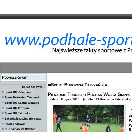
Podhale-Sport
Sport Bukowina Tatrzańska
pokaż schowek
»
Sport UM Zakopane
Piłkarski Turniej o Puchar Wójta Gminy.
Sport Bukowina Tatrzańska
dodano: 6 Lipca 2018 (źródło: UG Bukowina Tatrzańska)
Sport UG Czarny Dunajec
Sport UG Poronin
W
Sport UG Jabłonka
z
Zakopiańska Liga Biegowa
W
Sport i zdrowie
r
8
EUROPEAN CLIMBING