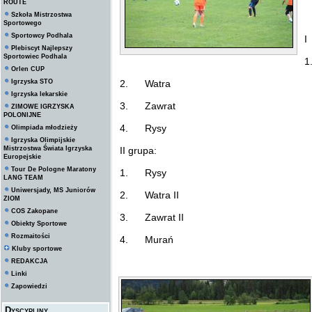
ROUTE
Szkoła Mistrzostwa
Sportowego
Sportowcy Podhala
I
Plebiscyt Najlepszy
Sportowiec Podhala
1
Orlen CUP
Igrzyska STO
2. Watra
Igrzyska lekarskie
3. Zawrat
ZIMOWE IGRZYSKA
POLONIJNE
4. Rysy
Olimpiada młodzieży
Igrzyska Olimpijskie
Mistrzostwa Świata Igrzyska
II grupa:
Europejskie
Tour De Pologne Maratony
1. Rysy
LANG TEAM
Uniwersjady, MS Juniorów
2. Watra II
ZIOM
COS Zakopane
3. Zawrat II
Obiekty Sportowe
Rozmaitości
4. Murań
Kluby sportowe
REDAKCJA
Linki
Zapowiedzi
Dyscypliny