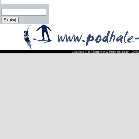
Copyright ©
MATinternet & Podhale-Sport
- ZAKO