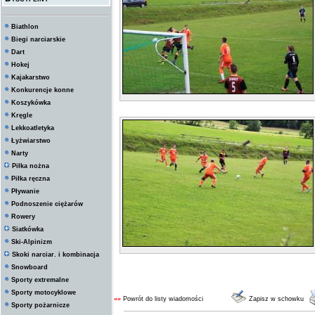
Biathlon
Biegi narciarskie
Dart
Hokej
Kajakarstwo
Konkurencje konne
Koszykówka
Kręgle
Lekkoatletyka
Łyżwiarstwo
Narty
Piłka nożna
Piłka ręczna
Pływanie
Podnoszenie ciężarów
Rowery
Siatkówka
Ski-Alpinizm
Skoki narciar. i kombinacja
Snowboard
Sporty extremalne
Sporty motocyklowe
««
Powrót do listy wiadomości
Zapisz w schowku
Sporty pożarnicze