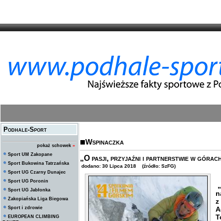
Podhale-Sport
Wspinaczka
pokaż schowek
»
Sport UM Zakopane
„O pasji, przyjaźni i partnerstwie w góra
Sport Bukowina Tatrzańska
dodano: 30 Lipca 2018 (źródło: SzFG)
Sport UG Czarny Dunajec
Sport UG Poronin
„
Sport UG Jabłonka
n
Zakopiańska Liga Biegowa
z
Sport i zdrowie
A
T
EUROPEAN CLIMBING