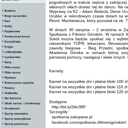
pogodowych w trakcie zejścia z zabójczej
własnych siłach dostać się do obozu. Na r
Wyprawy na K2 – Adam Bielecki, Denis Urubk
Biathlon
Urubko w rekordowym czasie dotarli na w
Biegi narciarskie
Revol. Mackiewicza, który pozostał na ok. 
Dart
Hokej
W dniach 30 sierpnia – 2 września w Za
Kajakarstwo
Spotkania z Filmem Górskim. W ramach fe
Konkurencje konne
Sokół można będzie spotkać się z wybitny
Koszykówka
ratownikami TOPR, lekarzami, filmowcam
Kręgle
zawody biegowe – Bieg Przedni, spotk
Akademia Górska w ramach której zorg
Lekkoatletyka
pierwszej pomocy, nawigacji i wiele innych. 
Łyżwiarstwo
Narty
Piłka nożna
Karnety:
Piłka ręczna
Pływanie
Karnet na wszystkie dni i płatne bloki 100 z
Podnoszenie ciężarów
Karnet na wszystkie dni i płatne bloki 110 z
Rowery
Karnet na wszystkie dni i płatne bloki 120 
Siatkówka
Ski-Alpinizm
Dostępne:
Skoki narciar. i kombinacja
http://bit.ly/2tkc98F
Snowboard
Szczegóły:
Sporty extremalne
spotkania.zakopane.pl
Sporty motocyklowe
facebook.com/spotkania.zfilmemgorskim
Sporty pożarnicze