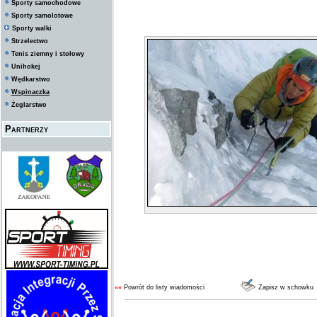
Sporty samochodowe
Sporty samolotowe
Sporty walki
Strzelectwo
Tenis ziemny i stołowy
Unihokej
Wędkarstwo
Wspinaczka
Żeglarstwo
Partnerzy
««
Powrót do listy wiadomości
Zapisz w schowku