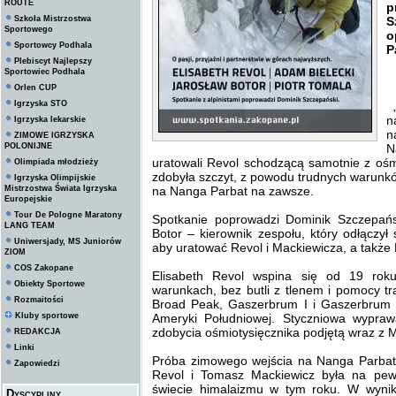
ROUTE
p
Szkoła Mistrzostwa
S
Sportowego
o
Sportowcy Podhala
P
Plebiscyt Najlepszy
Sportowiec Podhala
Orlen CUP
Igrzyska STO
„
n
Igrzyska lekarskie
n
ZIMOWE IGRZYSKA
POLONIJNE
N
uratowali Revol schodzącą samotnie z ośm
Olimpiada młodzieży
zdobyła szczyt, z powodu trudnych warunkó
Igrzyska Olimpijskie
Mistrzostwa Świata Igrzyska
na Nanga Parbat na zawsze.
Europejskie
Tour De Pologne Maratony
Spotkanie poprowadzi Dominik Szczepań
LANG TEAM
Botor – kierownik zespołu, który odłącz
Uniwersjady, MS Juniorów
aby uratować Revol i Mackiewicza, a także P
ZIOM
COS Zakopane
Elisabeth Revol wspina się od 19 rok
Obiekty Sportowe
warunkach, bez butli z tlenem i pomocy t
Rozmaitości
Broad Peak, Gaszerbrum I i Gaszerbrum II
Kluby sportowe
Ameryki Południowej. Styczniowa wypraw
zdobycia ośmiotysięcznika podjętą wraz z 
REDAKCJA
Linki
Próba zimowego wejścia na Nanga Parbat, 
Zapowiedzi
Revol i Tomasz Mackiewicz była na pew
świecie himalaizmu w tym roku. W wyni
Dyscypliny