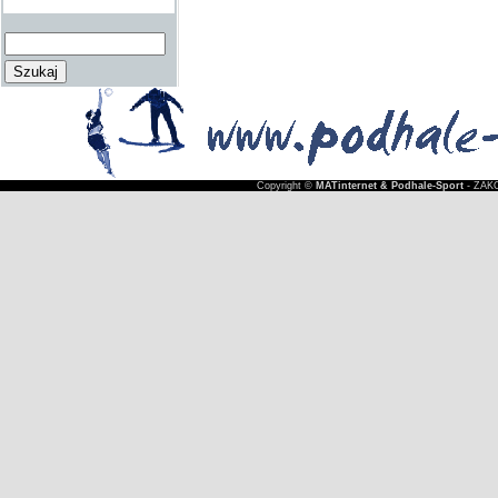
Copyright ©
MATinternet & Podhale-Sport
- ZAKO