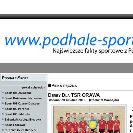
Podhale-Sport
Piłka ręczna
pokaż schowek
»
Sport UM Zakopane
Derby Dla TSR ORAWA
Sport Bukowina Tatrzańska
dodano: 29 Grudnia 2018 (źródło: M.Machajda)
Sport UG Czarny Dunajec
Sport UG Poronin
T
Sport UG Jabłonka
P
Zakopiańska Liga Biegowa
p
Sport i zdrowie
A
i
EUROPEAN CLIMBING