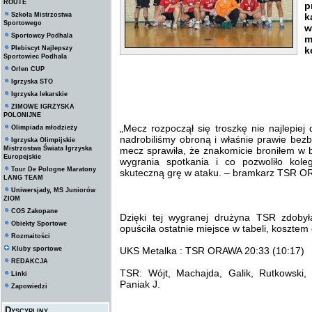
ROUTE
p
Szkoła Mistrzostwa
k
Sportowego
w
Sportowcy Podhala
m
Plebiscyt Najlepszy
k
Sportowiec Podhala
Orlen CUP
Igrzyska STO
Igrzyska lekarskie
ZIMOWE IGRZYSKA
POLONIJNE
„Mecz rozpoczął się troszkę nie najlepiej
Olimpiada młodzieży
nadrobiliśmy obroną i właśnie prawie bez
Igrzyska Olimpijskie
Mistrzostwa Świata Igrzyska
mecz sprawiła, że znakomicie broniłem w 
Europejskie
wygrania spotkania i co pozwoliło kol
Tour De Pologne Maratony
skuteczną grę w ataku. – bramkarz TSR 
LANG TEAM
Uniwersjady, MS Juniorów
ZIOM
COS Zakopane
Dzięki tej wygranej drużyna TSR zdoby
Obiekty Sportowe
opuściła ostatnie miejsce w tabeli, kosztem
Rozmaitości
Kluby sportowe
UKS Metalka : TSR ORAWA 20:33 (10:17)
REDAKCJA
TSR: Wójt, Machajda, Galik, Rutkowski,
Linki
Paniak J.
Zapowiedzi
Dyscypliny