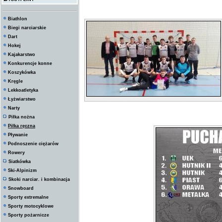
Biathlon
Biegi narciarskie
Dart
Hokej
Kajakarstwo
Konkurencje konne
Koszykówka
Kręgle
Lekkoatletyka
Łyżwiarstwo
Narty
Piłka nożna
Piłka ręczna
Pływanie
Podnoszenie ciężarów
Rowery
Siatkówka
Ski-Alpinizm
Skoki narciar. i kombinacja
Snowboard
Sporty extremalne
Sporty motocyklowe
Sporty pożarnicze