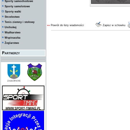
Sporty samochodowe
Sporty samolotowe
Sporty walki
Strzelectwo
Tenis ziemny i stołowy
««
Powrót do listy wiadomości
Zapisz w schowku
Unihokej
Wędkarstwo
Wspinaczka
Żeglarstwo
Partnerzy