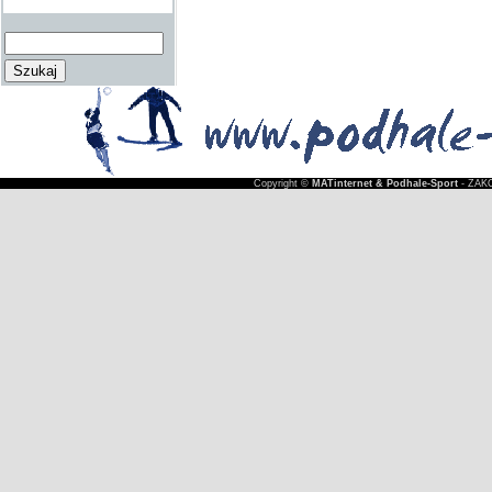
Copyright ©
MATinternet & Podhale-Sport
- ZAKO