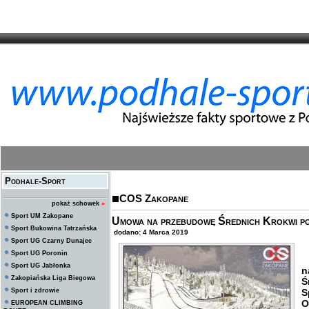
Podhale-Sport
COS Zakopane
pokaż schowek
»
Sport UM Zakopane
Umowa na przebudowę Średnich Krokwi p
Sport Bukowina Tatrzańska
dodano: 4 Marca 2019
Sport UG Czarny Dunajec
Sport UG Poronin
Z
Sport UG Jabłonka
n
Zakopiańska Liga Biegowa
S
Sport i zdrowie
S
O
EUROPEAN CLIMBING