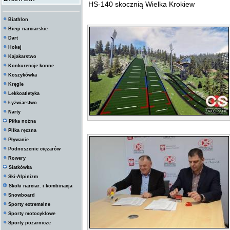
HS-140 skocznią Wielka Krokiew
Biathlon
Biegi narciarskie
Dart
Hokej
Kajakarstwo
Konkurencje konne
Koszykówka
Kręgle
Lekkoatletyka
Łyżwiarstwo
Narty
Piłka nożna
Piłka ręczna
Pływanie
Podnoszenie ciężarów
Rowery
Siatkówka
Ski-Alpinizm
Skoki narciar. i kombinacja
Snowboard
Sporty extremalne
Sporty motocyklowe
Sporty pożarnicze