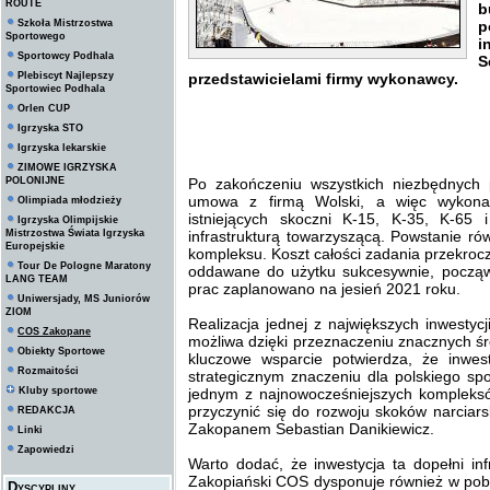
ROUTE
b
Szkoła Mistrzostwa
p
Sportowego
i
Sportowcy Podhala
S
Plebiscyt Najlepszy
przedstawicielami firmy wykonawcy.
Sportowiec Podhala
Orlen CUP
Igrzyska STO
Igrzyska lekarskie
ZIMOWE IGRZYSKA
POLONIJNE
Po zakończeniu wszystkich niezbędnych
umowa z firmą Wolski, a więc wykona
Olimpiada młodzieży
istniejących skoczni K-15, K-35, K-6
Igrzyska Olimpijskie
Mistrzostwa Świata Igrzyska
infrastrukturą towarzyszącą. Powstanie ro
Europejskie
kompleksu. Koszt całości zadania przekro
Tour De Pologne Maratony
oddawane do użytku sukcesywnie, począw
LANG TEAM
prac zaplanowano na jesień 2021 roku.
Uniwersjady, MS Juniorów
ZIOM
Realizacja jednej z największych inwestycj
COS Zakopane
możliwa dzięki przeznaczeniu znacznych śr
Obiekty Sportowe
kluczowe wsparcie potwierdza, że inwest
Rozmaitości
strategicznym znaczeniu dla polskiego spo
Kluby sportowe
jednym z najnowocześniejszych kompleksów
przyczynić się do rozwoju skoków narci
REDAKCJA
Zakopanem Sebastian Danikiewicz.
Linki
Zapowiedzi
Warto dodać, że inwestycja ta dopełni inf
Zakopiański COS dysponuje również w po
Dyscypliny