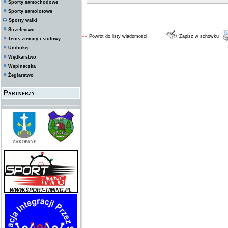
Sporty samochodowe
Sporty samolotowe
Sporty walki
Strzelectwo
««
Powrót do listy wiadomości
Zapisz w schowku
Tenis ziemny i stołowy
Unihokej
Wędkarstwo
Wspinaczka
Żeglarstwo
Partnerzy