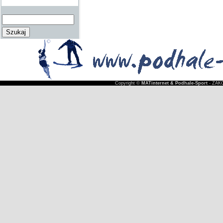
Copyright ©
MATinternet & Podhale-Sport
- ZAKO