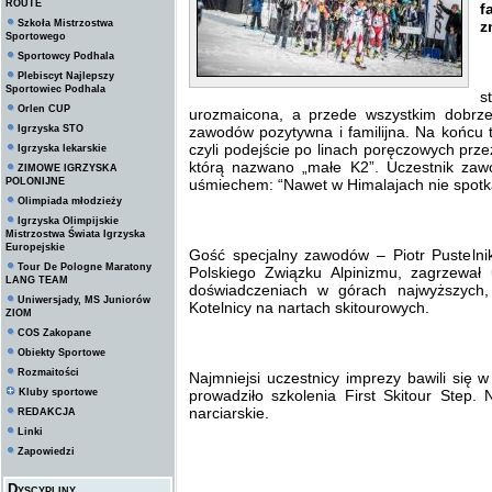
ROUTE
f
Szkoła Mistrzostwa
z
Sportowego
Sportowcy Podhala
Plebiscyt Najlepszy
y
Sportowiec Podhala
s
Orlen CUP
urozmaicona, a przede wszystkim dobrz
Igrzyska STO
zawodów pozytywna i familijna. Na końcu t
czyli podejście po linach poręczowych prz
Igrzyska lekarskie
którą nazwano „małe K2”. Uczestnik zawo
ZIMOWE IGRZYSKA
POLONIJNE
uśmiechem: “Nawet w Himalajach nie spotka
Olimpiada młodzieży
Igrzyska Olimpijskie
Mistrzostwa Świata Igrzyska
Europejskie
Gość specjalny zawodów – Piotr Pusteln
Tour De Pologne Maratony
Polskiego Związku Alpinizmu, zagrzewał
LANG TEAM
doświadczeniach w górach najwyższych
Uniwersjady, MS Juniorów
Kotelnicy na nartach skitourowych.
ZIOM
COS Zakopane
Obiekty Sportowe
Rozmaitości
Najmniejsi uczestnicy imprezy bawili się 
Kluby sportowe
prowadziło szkolenia First Skitour Step. 
narciarskie.
REDAKCJA
Linki
Zapowiedzi
Dyscypliny