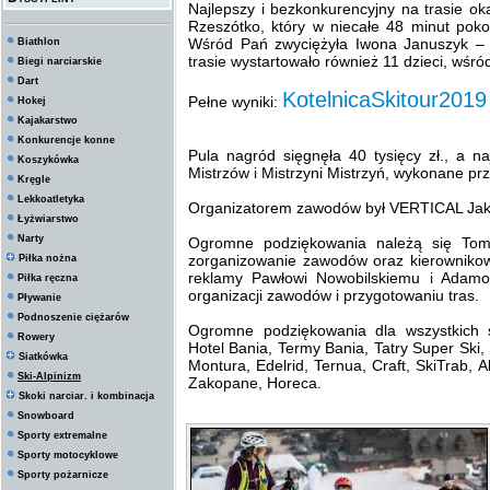
Najlepszy i bezkonkurencyjny na trasie oka
Rzeszótko, który w niecałe 48 minut pok
Wśród Pań zwyciężyła Iwona Januszyk – mi
Biathlon
trasie wystartowało również 11 dzieci, wśró
Biegi narciarskie
Dart
KotelnicaSkitour2019
Pełne wyniki:
Hokej
Kajakarstwo
Konkurencje konne
Pula nagród sięgnęła 40 tysięcy zł., a naj
Koszykówka
Mistrzów i Mistrzyni Mistrzyń, wykonane pr
Kręgle
Lekkoatletyka
Organizatorem zawodów był VERTICAL Jak
Łyżwiarstwo
Narty
Ogromne podziękowania należą się Toma
zorganizowanie zawodów oraz kierownikowi
Piłka nożna
reklamy Pawłowi Nowobilskiemu i Adam
Piłka ręczna
organizacji zawodów i przygotowaniu tras.
Pływanie
Podnoszenie ciężarów
Ogromne podziękowania dla wszystkich s
Rowery
Hotel Bania, Termy Bania, Tatry Super Ski,
Siatkówka
Montura, Edelrid, Ternua, Craft, SkiTrab, 
Ski-Alpinizm
Zakopane, Horeca.
Skoki narciar. i kombinacja
Snowboard
Sporty extremalne
Sporty motocyklowe
Sporty pożarnicze