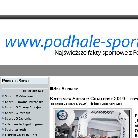
Podhale-Sport
Ski-Alpinizm
pokaż schowek
»
Sport UM Zakopane
Kotelnica Skitour Challenge 2019 – edyc
Sport Bukowina Tatrzańska
dodano: 25 Marca 2019 (źródło: wspinanie.pl)
Sport UG Czarny Dunajec
Sport UG Poronin
P
Sport UG Jabłonka
„
Zakopiańska Liga Biegowa
a
Sport i zdrowie
O
B
EUROPEAN CLIMBING