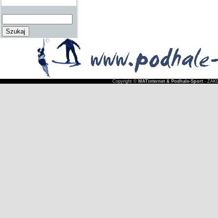
Copyright ©
MATinternet & Podhale-Sport
- ZAKO