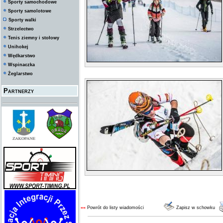
Sporty samochodowe
Sporty samolotowe
Sporty walki
Strzelectwo
Tenis ziemny i stołowy
Unihokej
Wędkarstwo
Wspinaczka
Żeglarstwo
Partnerzy
««
Powrót do listy wiadomości
Zapisz w schowku