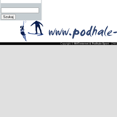
Copyright ©
MATinternet & Podhale-Sport
- ZAKO