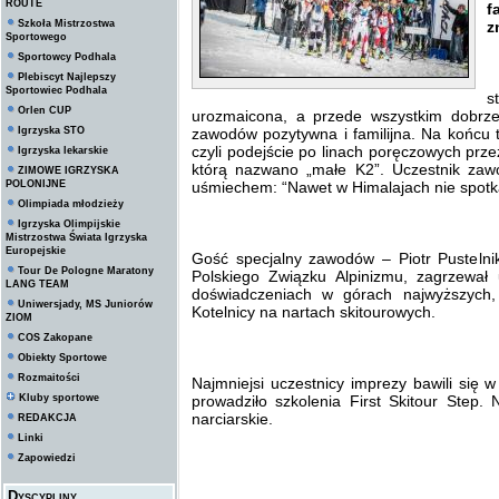
ROUTE
f
Szkoła Mistrzostwa
z
Sportowego
Sportowcy Podhala
Plebiscyt Najlepszy
y
Sportowiec Podhala
s
Orlen CUP
urozmaicona, a przede wszystkim dobrz
Igrzyska STO
zawodów pozytywna i familijna. Na końcu t
czyli podejście po linach poręczowych prz
Igrzyska lekarskie
którą nazwano „małe K2”. Uczestnik zawo
ZIMOWE IGRZYSKA
POLONIJNE
uśmiechem: “Nawet w Himalajach nie spotka
Olimpiada młodzieży
Igrzyska Olimpijskie
Mistrzostwa Świata Igrzyska
Europejskie
Gość specjalny zawodów – Piotr Pusteln
Tour De Pologne Maratony
Polskiego Związku Alpinizmu, zagrzewał
LANG TEAM
doświadczeniach w górach najwyższych
Uniwersjady, MS Juniorów
Kotelnicy na nartach skitourowych.
ZIOM
COS Zakopane
Obiekty Sportowe
Rozmaitości
Najmniejsi uczestnicy imprezy bawili się 
Kluby sportowe
prowadziło szkolenia First Skitour Step. 
narciarskie.
REDAKCJA
Linki
Zapowiedzi
Dyscypliny