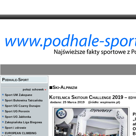
Podhale-Sport
Ski-Alpinizm
pokaż schowek
»
Sport UM Zakopane
Kotelnica Skitour Challenge 2019 – edyc
Sport Bukowina Tatrzańska
dodano: 25 Marca 2019 (źródło: wspinanie.pl)
Sport UG Czarny Dunajec
Sport UG Poronin
P
Sport UG Jabłonka
„
Zakopiańska Liga Biegowa
a
Sport i zdrowie
O
B
EUROPEAN CLIMBING