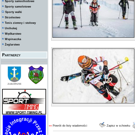
Sporty samochodowe
Sporty samolotowe
Sporty walki
Strzelectwo
Tenis ziemny i stołowy
Unihokej
Wędkarstwo
Wspinaczka
Żeglarstwo
Partnerzy
««
Powrót do listy wiadomości
Zapisz w schowku