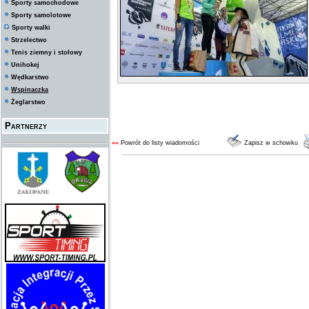
Sporty samochodowe
Sporty samolotowe
Sporty walki
Strzelectwo
Tenis ziemny i stołowy
Unihokej
Wędkarstwo
Wspinaczka
Żeglarstwo
Partnerzy
««
Powrót do listy wiadomości
Zapisz w schowku