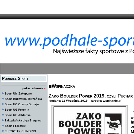
Podhale-Sport
Wspinaczka
pokaż schowek
»
Sport UM Zakopane
Zako Boulder Power 2019, czyli Puchar 
Sport Bukowina Tatrzańska
dodano: 11 Września 2019 (źródło: wspinanie.pl)
Sport UG Czarny Dunajec
Sport UG Poronin
W
Sport UG Jabłonka
o
Zakopiańska Liga Biegowa
I
Sport i zdrowie
w
M
EUROPEAN CLIMBING