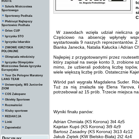
ROUTE
t
Szkoła Mistrzostwa
n
Sportowego
s
Sportowcy Podhala
C
Plebiscyt Najlepszy
Sportowiec Podhala
Orlen CUP
W zawodach wzięła udział nieliczna
Igrzyska STO
Częściowo na absencję wpłynęły wsp
wystartowała 9 naszych reprezentantów. Z t
Igrzyska lekarskie
Bianka Janecka, Natalia Kałucka i Adrian C
ZIMOWE IGRZYSKA
POLONIJNE
Najlepiej z przygotowanymi przez routeset
Olimpiada młodzieży
który zapisał na swoje konto 3, zrobione 
Igrzyska Olimpijskie
Mistrzostwa Świata Igrzyska
mimo, że uzbierali podobną liczbę topów,
Europejskie
wiele większą liczbę prób. Ostatecznie Kajet
Tour De Pologne Maratony
LANG TEAM
Wśród pań wygrała Magdalena Suder. Równ
Uniwersjady, MS Juniorów
Tuż za nią znalazła się Elena Yarova, 
ZIOM
potrzebował aż 15 prób. Trzecie miejsca na 
COS Zakopane
Obiekty Sportowe
Rozmaitości
Kluby sportowe
Wyniki finału panów:
REDAKCJA
Adrian Chmiała (KS Korona) 3t4 4z5
Linki
Kajetan Kupś (KS Korona) 3t9 4z9
Zapowiedzi
Bartosz Zasadny (KS Korona) 3t13 4z12
Jakub Ziętek (KW Bielsko-Biała) 2t2 4z4
Dyscypliny