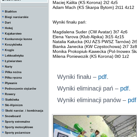
Maciej Kalita (KS Korona) 2t2 4z5
Adam Mach (KS Skarpa Bytom) 2t11 4z12
Biathlon
Biegi narciarskie
Wyniki finału pań:
Dart
Hokej
Magdalena Suder (CW Avatar) 3t7 4z6
Kajakarstwo
Elena Yarova (Klub Alpika) 3t15 4z15
Konkurencje konne
Natalia Kałucka (KU AZS PWSZ Tarnów) 2t
Koszykówka
Bianka Janecka (KW Częstochowa) 2t7 3z8
Kręgle
Monika Prokopiuk-Kawecka (Pol-Inowex Ska
Milena Poniewozik (KS Korona) 0t0 1z2
Lekkoatletyka
Łyżwiarstwo
Narty
Piłka nożna
Wyniki finału –
pdf
.
Piłka ręczna
Pływanie
Wyniki eliminacji pań –
pdf
.
Podnoszenie ciężarów
Rowery
Wyniki eliminacji panów –
pdf
Siatkówka
Ski-Alpinizm
Skoki narciar. i kombinacja
Snowboard
Sporty extremalne
Sporty motocyklowe
Sporty pożarnicze