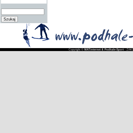
Copyright ©
MATinternet & Podhale-Sport
- ZAKO