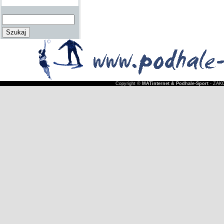
Copyright ©
MATinternet & Podhale-Sport
- ZAKO