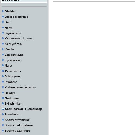
Biathlon
Biegi narciarskie
Dart
Hokej
Kajakarstwo
Konkurencje konne
Koszykówka
Kręgle
Lekkoatletyka
Łyżwiarstwo
Narty
Piłka nożna
Piłka ręczna
Pływanie
Podnoszenie ciężarów
Rowery
Siatkówka
Ski-Alpinizm
Skoki narciar. i kombinacja
Snowboard
Sporty extremalne
Sporty motocyklowe
Sporty pożarnicze