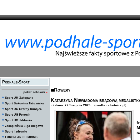
Podhale-Sport
Rowery
pokaż schowek
»
Sport UM Zakopane
Katarzyna Niewiadoma brązową medalistk
Sport Bukowina Tatrzańska
dodano: 27 Sierpnia 2020 (źródło: ochotnica.pl)
Sport UG Czarny Dunajec
Sport UG Poronin
K
Sport UG Jabłonka
f
Zakopiańska Liga Biegowa
M
Sport i zdrowie
s
EUROPEAN CLIMBING