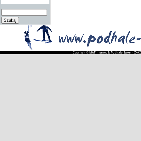
Copyright ©
MATinternet & Podhale-Sport
- ZAKO