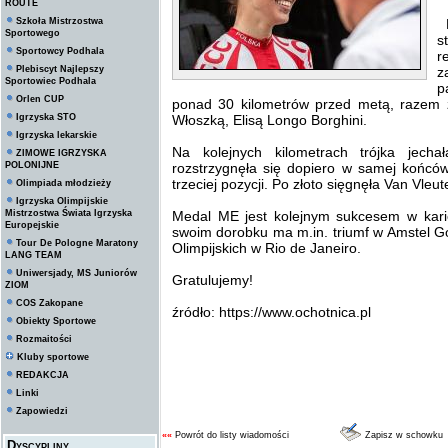
ROUTE
Szkoła Mistrzostwa
P
Sportowego
s
Sportowcy Podhala
r
Plebiscyt Najlepszy
z
Sportowiec Podhala
p
Orlen CUP
ponad 30 kilometrów przed metą, razem 
Igrzyska STO
Włoszką, Elisą Longo Borghini.
Igrzyska lekarskie
Na kolejnych kilometrach trójka jec
ZIMOWE IGRZYSKA
POLONIJNE
rozstrzygnęła się dopiero w samej końcó
trzeciej pozycji. Po złoto sięgnęła Van Vleu
Olimpiada młodzieży
Igrzyska Olimpijskie
Mistrzostwa Świata Igrzyska
Medal ME jest kolejnym sukcesem w kari
Europejskie
swoim dorobku ma m.in. triumf w Amstel G
Tour De Pologne Maratony
Olimpijskich w Rio de Janeiro.
LANG TEAM
Uniwersjady, MS Juniorów
Gratulujemy!
ZIOM
COS Zakopane
źródło: https://www.ochotnica.pl
Obiekty Sportowe
Rozmaitości
Kluby sportowe
REDAKCJA
Linki
Zapowiedzi
««
Powrót do listy wiadomości
Zapisz w schowku
Dyscypliny