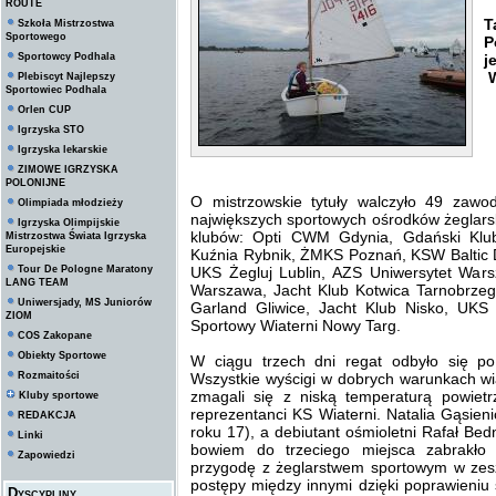
ROUTE
W
T
Szkoła Mistrzostwa
Sportowego
P
Sportowcy Podhala
j
W
Plebiscyt Najlepszy
Sportowiec Podhala
Orlen CUP
Igrzyska STO
Igrzyska lekarskie
ZIMOWE IGRZYSKA
POLONIJNE
O mistrzowskie tytuły walczyło 49 zawo
Olimpiada młodzieży
największych sportowych ośrodków żeglars
Igrzyska Olimpijskie
klubów: Opti CWM Gdynia, Gdański Klu
Mistrzostwa Świata Igrzyska
Europejskie
Kuźnia Rybnik, ŻMKS Poznań, KSW Baltic
Tour De Pologne Maratony
UKS Żegluj Lublin, AZS Uniwersytet Wa
LANG TEAM
Warszawa, Jacht Klub Kotwica Tarnobrz
Uniwersjady, MS Juniorów
Garland Gliwice, Jacht Klub Nisko, UKS
ZIOM
Sportowy Wiaterni Nowy Targ.
COS Zakopane
Obiekty Sportowe
W ciągu trzech dni regat odbyło się po
Rozmaitości
Wszystkie wyścigi w dobrych warunkach wi
zmagali się z niską temperaturą powietrz
Kluby sportowe
reprezentanci KS Wiaterni. Natalia Gąsien
REDAKCJA
roku 17), a debiutant ośmioletni Rafał Bed
Linki
bowiem do trzeciego miejsca zabrakło
Zapowiedzi
przygodę z żeglarstwem sportowym w zesz
postępy między innymi dzięki poprawieniu 
Dyscypliny