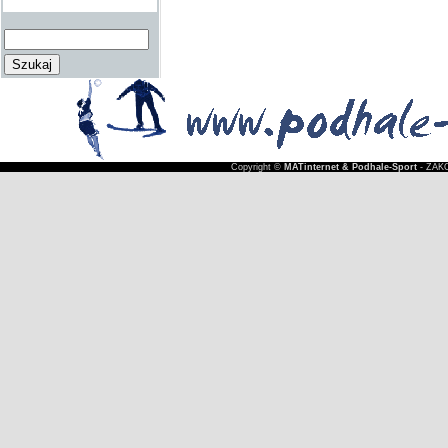
Copyright ©
MATinternet & Podhale-Sport
- ZAKO