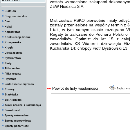
została wzmocniona zakupami dokonanymi
ZEW Niedzica S.A.
Biathlon
Biegi narciarskie
Mistrzostwa PSKO pierwotnie miały odbyć 
Dart
zostały przeniesione na wspólny termin z 
Hokej
I tak, w tym samym czasie rozegrano VI
Kajakarstwo
Regaty te zaliczane do Pucharu Polski o
Konkurencje konne
zawodników Optimist do lat 15 z całe
Koszykówka
zawodników KS Wiaterni: dziewczęta Eli
Kucharska 14; chłopcy Piotr Bystrowski 13. 
Kręgle
Lekkoatletyka
Łyżwiarstwo
Narty
Piłka nożna
Piłka ręczna
Pływanie
Podnoszenie ciężarów
««
Powrót do listy wiadomości
Zapisz w 
Rowery
Siatkówka
Ski-Alpinizm
Skoki narciar. i kombinacja
Snowboard
Sporty extremalne
Sporty motocyklowe
Sporty pożarnicze