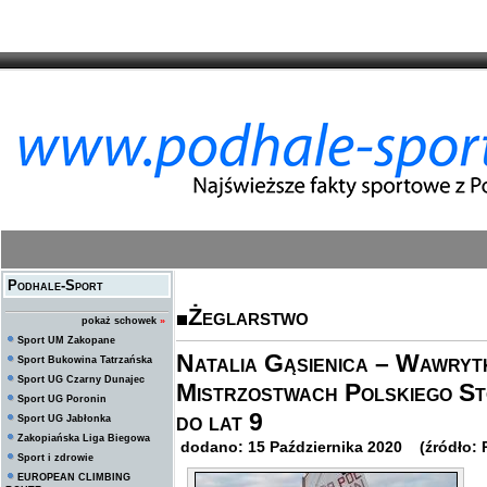
Podhale-Sport
Żeglarstwo
pokaż schowek
»
Sport UM Zakopane
Natalia Gąsienica – Wawrytk
Sport Bukowina Tatrzańska
Sport UG Czarny Dunajec
Mistrzostwach Polskiego St
Sport UG Poronin
do lat 9
Sport UG Jabłonka
Zakopiańska Liga Biegowa
dodano: 15 Października 2020 (źródło: P
Sport i zdrowie
EUROPEAN CLIMBING