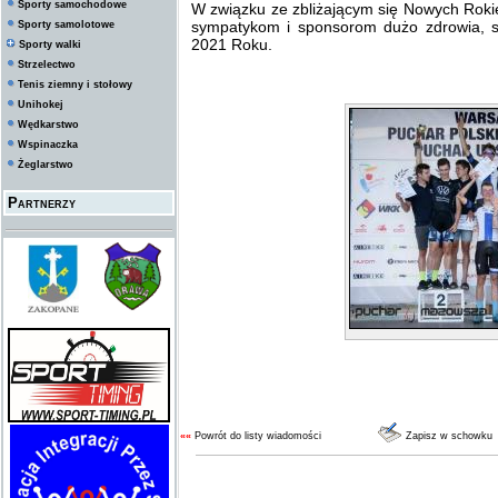
Sporty samochodowe
W związku ze zbliżającym się Nowych Ro
sympatykom i sponsorom dużo zdrowia, 
Sporty samolotowe
2021 Roku.
Sporty walki
Strzelectwo
Tenis ziemny i stołowy
Unihokej
Wędkarstwo
Wspinaczka
Żeglarstwo
Partnerzy
««
Powrót do listy wiadomości
Zapisz w schowku