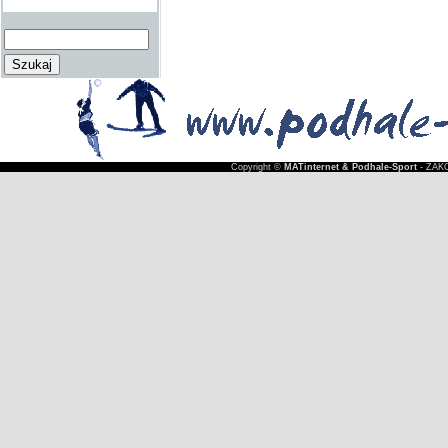
Copyright ©
MATinternet & Podhale-Sport
- ZAKO