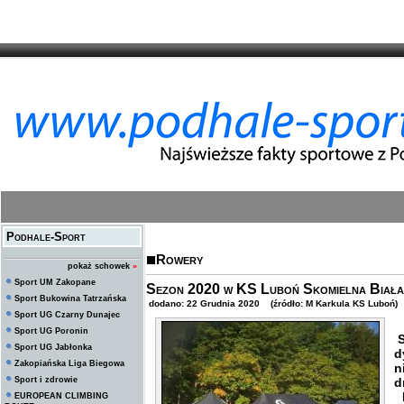
Podhale-Sport
Rowery
pokaż schowek
»
Sport UM Zakopane
Sezon 2020 w KS Luboń Skomielna Biała
Sport Bukowina Tatrzańska
dodano: 22 Grudnia 2020 (źródło: M Karkula KS Luboń)
Sport UG Czarny Dunajec
Sport UG Poronin
S
Sport UG Jabłonka
d
Zakopiańska Liga Biegowa
n
Sport i zdrowie
d
N
EUROPEAN CLIMBING