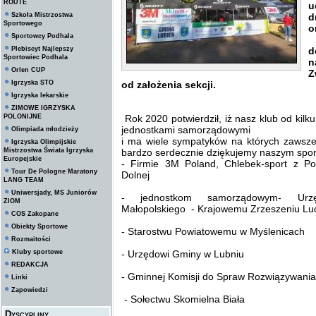
ROUTE
u
Szkoła Mistrzostwa
d
Sportowego
o
Sportowcy Podhala
N
Plebiscyt Najlepszy
d
Sportowiec Podhala
n
Orlen CUP
Z
Igrzyska STO
od założenia sekcji.
Igrzyska lekarskie
ZIMOWE IGRZYSKA
POLONIJNE
Rok 2020 potwierdził, iż nasz klub od kilk
jednostkami samorządowymi
Olimpiada młodzieży
i ma wiele sympatyków na których zawsze
Igrzyska Olimpijskie
Mistrzostwa Świata Igrzyska
bardzo serdecznie dziękujemy naszym spo
Europejskie
- Firmie 3M Poland, Chlebek-sport z P
Tour De Pologne Maratony
Dolnej
LANG TEAM
Uniwersjady, MS Juniorów
- jednostkom samorządowym- Urzę
ZIOM
Małopolskiego - Krajowemu Zrzeszeniu L
COS Zakopane
Obiekty Sportowe
- Starostwu Powiatowemu w Myślenicach
Rozmaitości
Kluby sportowe
- Urzędowi Gminy w Lubniu
REDAKCJA
- Gminnej Komisji do Spraw Rozwiązywani
Linki
Zapowiedzi
- Sołectwu Skomielna Biała
Dyscypliny