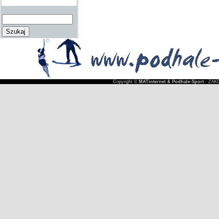
Copyright ©
MATinternet & Podhale-Sport
- ZAKO