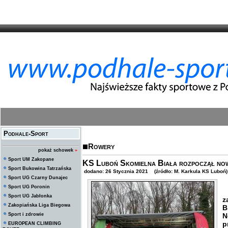
Podhale-Sport
Rowery
pokaż schowek
»
Sport UM Zakopane
KS Luboń Skomielna Biała rozpoczął now
Sport Bukowina Tatrzańska
dodano: 26 Stycznia 2021 (źródło: M. Karkula KS Luboń)
Sport UG Czarny Dunajec
Sport UG Poronin
Z
Sport UG Jabłonka
z
Zakopiańska Liga Biegowa
B
Sport i zdrowie
N
p
EUROPEAN CLIMBING