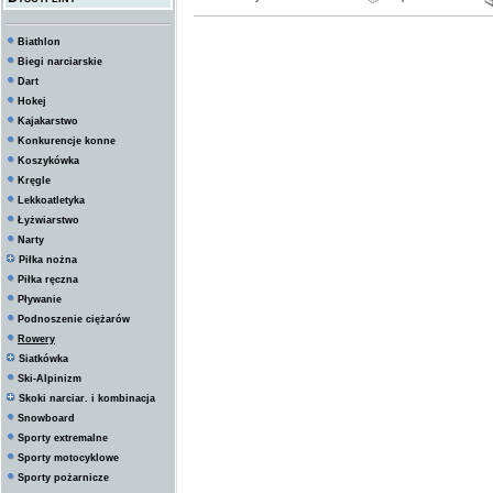
Biathlon
Biegi narciarskie
Dart
Hokej
Kajakarstwo
Konkurencje konne
Koszykówka
Kręgle
Lekkoatletyka
Łyżwiarstwo
Narty
Piłka nożna
Piłka ręczna
Pływanie
Podnoszenie ciężarów
Rowery
Siatkówka
Ski-Alpinizm
Skoki narciar. i kombinacja
Snowboard
Sporty extremalne
Sporty motocyklowe
Sporty pożarnicze