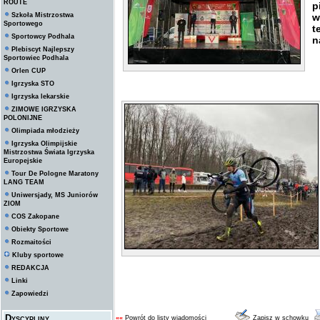
ROUTE
p
Szkoła Mistrzostwa
w
Sportowego
t
Sportowcy Podhala
n
Plebiscyt Najlepszy
Sportowiec Podhala
Orlen CUP
Igrzyska STO
Igrzyska lekarskie
ZIMOWE IGRZYSKA
POLONIJNE
Olimpiada młodzieży
Igrzyska Olimpijskie
Mistrzostwa Świata Igrzyska
Europejskie
Tour De Pologne Maratony
LANG TEAM
Uniwersjady, MS Juniorów
ZIOM
COS Zakopane
Obiekty Sportowe
Rozmaitości
Kluby sportowe
REDAKCJA
Linki
Zapowiedzi
Dyscypliny
««
Powrót do listy wiadomości
Zapisz w schowku