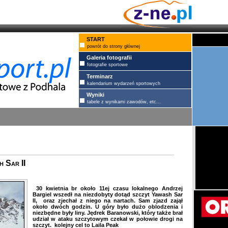
START
powrót do strony głównej
Galeria fotografii
fotografie sportowe
Terminarz
kalendarium wydarzeń sportowych
Wyniki
tabele z wynikami zawodów, etc...
 Sar II
30 kwietnia br około 11ej czasu lokalnego Andrzej
Bargiel wszedł na niezdobyty dotąd szczyt Yawash Sar
II, oraz zjechał z niego na nartach. Sam zjazd zajął
około dwóch godzin. U góry było dużo oblodzenia i
niezbędne były liny. Jędrek Baranowski, który także brał
udział w ataku szczytowym czekał w połowie drogi na
szczyt. kolejny cel to Laila Peak