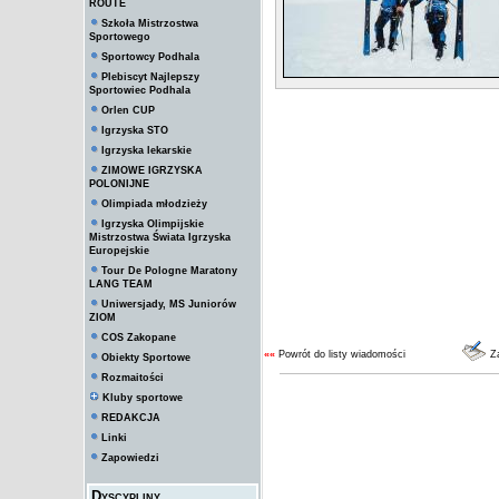
ROUTE
Szkoła Mistrzostwa
Sportowego
Sportowcy Podhala
Plebiscyt Najlepszy
Sportowiec Podhala
Orlen CUP
Igrzyska STO
Igrzyska lekarskie
ZIMOWE IGRZYSKA
POLONIJNE
Olimpiada młodzieży
Igrzyska Olimpijskie
Mistrzostwa Świata Igrzyska
Europejskie
Tour De Pologne Maratony
LANG TEAM
Uniwersjady, MS Juniorów
ZIOM
COS Zakopane
««
Powrót do listy wiadomości
Za
Obiekty Sportowe
Rozmaitości
Kluby sportowe
REDAKCJA
Linki
Zapowiedzi
Dyscypliny