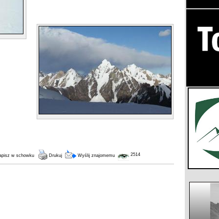
2514
pisz w schowku
Drukuj
Wyślij znajomemu