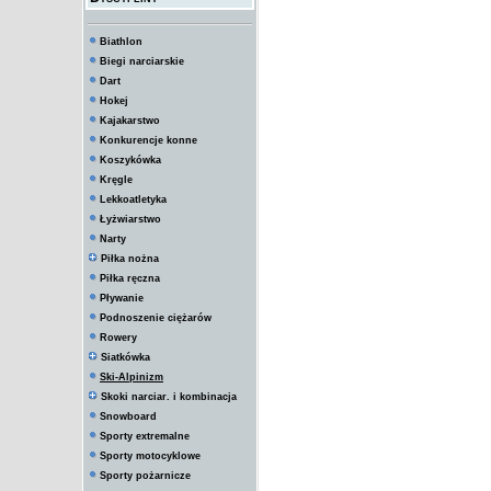
Biathlon
Biegi narciarskie
Dart
Hokej
Kajakarstwo
Konkurencje konne
Koszykówka
Kręgle
Lekkoatletyka
Łyżwiarstwo
Narty
Piłka nożna
Piłka ręczna
Pływanie
Podnoszenie ciężarów
Rowery
Siatkówka
Ski-Alpinizm
Skoki narciar. i kombinacja
Snowboard
Sporty extremalne
Sporty motocyklowe
Sporty pożarnicze