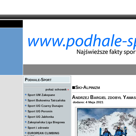
Podhale-Sport
Ski-Alpinizm
pokaż schowek
»
Sport UM Zakopane
Andrzej Bargiel zdobył Yawash
Sport Bukowina Tatrzańska
dodano: 4 Maja 2021
Sport UG Czarny Dunajec
Sport UG Poronin
Sport UG Jabłonka
Zakopiańska Liga Biegowa
Sport i zdrowie
EUROPEAN CLIMBING