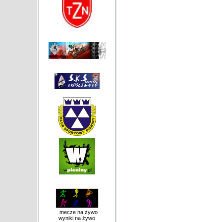
mecze na żywo
wyniki na żywo