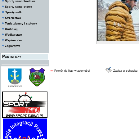
Sporty samochodowe
Sporty samolotowe
Sporty walki
Strzelectwo
Tenis ziemny i stołowy
Unihokej
Wędkarstwo
Wspinaczka
Żeglarstwo
Partnerzy
««
Powrót do listy wiadomości
Zapisz w schowku