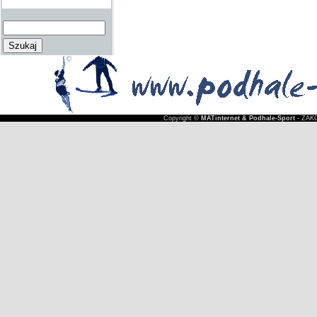
Copyright ©
MATinternet & Podhale-Sport
- ZAKO