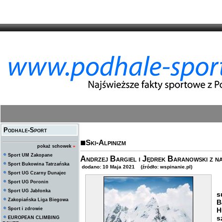
Podhale-Sport
Ski-Alpinizm
pokaż schowek
»
Sport UM Zakopane
Andrzej Bargiel i Jędrek Baranowski z nar
Sport Bukowina Tatrzańska
dodano: 10 Maja 2021 (źródło: wspinanie.pl)
Sport UG Czarny Dunajec
Sport UG Poronin
W
Sport UG Jabłonka
s
Zakopiańska Liga Biegowa
B
Sport i zdrowie
H
s
EUROPEAN CLIMBING