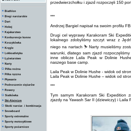
przedwierzchołku i zjazd rozpoczęli 150 pon
Biathlon
***
Biegi narciarskie
Dart
Andrzej Bargiel napisał na swoim profilu FB
Hokej
Kajakarstwo
Drugi cel wyprawy Karakoram Ski Expediti
Konkurencje konne
lokalnego zdobyliśmy szczyt wraz z Jęd
Koszykówka
niego na nartach ⛷ Narty musieliśmy zost
Kręgle
warunki, dlatego sam zjazd rozpoczęliśmy
Lekkoatletyka
inne oblicze Laila Peak w Dolinie Hush
Łyżwiarstwo
naszego base camp.
Narty
Piłka nożna
Laila Peak w Dolinie Hushe - widok od str
Piłka ręczna
Laila Peak w Dolinie Hushe – widok od stro
Pływanie
Podnoszenie ciężarów
***
Rowery
Tym samym Karakoram Ski Expedition zrea
Siatkówka
zjazdy na Yawash Sar II (dziewiczy) i Laila 
Ski-Alpinizm
Skoki narciar. i kombinacja
Snowboard
Sporty extremalne
Sporty motocyklowe
Sporty pożarnicze