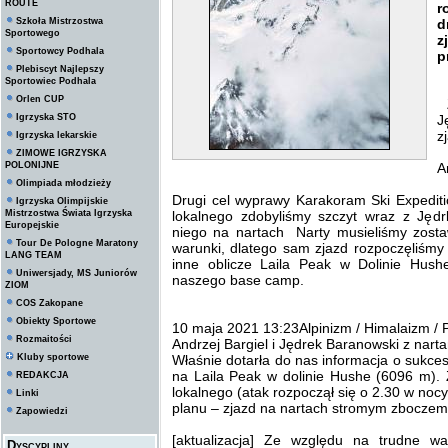
ROUTE
r
Szkoła Mistrzostwa
d
Sportowego
z
Sportowcy Podhala
p
Plebiscyt Najlepszy
Sportowiec Podhala
Orlen CUP
Z
Igrzyska STO
J
z
Igrzyska lekarskie
ZIMOWE IGRZYSKA
POLONIJNE
A
Olimpiada młodzieży
Drugi cel wyprawy Karakoram Ski Expediti
Igrzyska Olimpijskie
Mistrzostwa Świata Igrzyska
lokalnego zdobyliśmy szczyt wraz z Jęd
Europejskie
niego na nartach Narty musieliśmy zosta
Tour De Pologne Maratony
warunki, dlatego sam zjazd rozpoczęliśmy
LANG TEAM
inne oblicze Laila Peak w Dolinie Hush
Uniwersjady, MS Juniorów
naszego base camp.
ZIOM
COS Zakopane
Obiekty Sportowe
10 maja 2021 13:23Alpinizm / Himalaizm / P
Rozmaitości
Andrzej Bargiel i Jędrek Baranowski z nartam
Kluby sportowe
Właśnie dotarła do nas informacja o sukce
na Laila Peak w dolinie Hushe (6096 m). 
REDAKCJA
lokalnego (atak rozpoczął się o 2.30 w nocy
Linki
planu – zjazd na nartach stromym zboczem t
Zapowiedzi
[aktualizacja] Ze względu na trudne wa
Dyscypliny