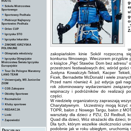
ROUTE
g
Szkoła Mistrzostwa
e
Sportowego
u
Sportowcy Podhala
g
Plebiscyt Najlepszy
o
Sportowiec Podhala
„
Orlen CUP
Z
Igrzyska STO
Igrzyska lekarskie
P
ZIMOWE IGRZYSKA
POLONIJNE
u
zakopiańskim kinie Sokół rozpoczną s
Olimpiada młodzieży
konkursu filmowego. Wieczorem przyjdzie 
Igrzyska Olimpijskie
Mistrzostwa Świata Igrzyska
o książce „Pięć Stawów. Dom bez adresu” o
Europejskie
przestrzeni festiwalowych dni, wśród gości 
Tour De Pologne Maratony
Justyna Kowalczyk-Tekieli, Kacper Tekieli
LANG TEAM
Ficek, Bernadette McDonald i wiele znanych
Uniwersjady, MS Juniorów
Przed nami również 4. już edycja gali nag
ZIOM
rok zdominowany wydarzeniami związanym
COS Zakopane
wspinaczy i podróżników do realizacji p
Obiekty Sportowe
części.
Rozmaitości
W niedzielę organizatorzy zapraszają wszy
Kluby sportowe
Charytatywnym. Uczestnicy mogą liczyć n
TOPR, balon z Nowego Targu, balon z MOT-
REDAKCJA
warsztaty dla dzieci z PZU, DJ Redbull, k
Linki
Quad dla dzieci, Wóz strażacki dla dzieci, 
Zapowiedzi
Dla tych, którym wszelkie okoliczności uni
podobnie jak w roku ubiegłym, uruchomią s
Dyscypliny