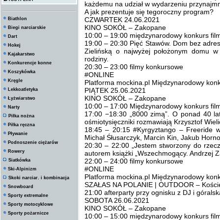
każdemu na udział w wydarzeniu przynajmni
A jak prezentuje się tegoroczny program?
CZWARTEK 24.06.2021
Biathlon
KINO SOKÓŁ – Zakopane
Biegi narciarskie
10:00 – 19:00 międzynarodowy konkurs fi
Dart
19:00 – 20:30 Pięć Stawów. Dom bez adres
Hokej
Zielińską o najwyżej położonym domu w Po
Kajakarstwo
rodziny.
Konkurencje konne
20:30 – 23:00 filmy konkursowe
Koszykówka
#ONLINE
Kręgle
Platforma mockina.pl Międzynarodowy konku
PIĄTEK 25.06.2021
Lekkoatletyka
KINO SOKÓŁ – Zakopane
Łyżwiarstwo
10:00 – 17:00 Międzynarodowy konkurs fi
Narty
17:00 −18:30 „8000 zimą”. O ponad 40 la
Piłka nożna
ośmiotysięczniki rozmawiają Krzysztof Wielic
Piłka ręczna
18:45 – 20:15 #Kyrgyztango – Freeride w
Pływanie
Michał Śłusarczyk, Marcin Kin, Jakub Horn
Podnoszenie ciężarów
20:30 – 22:00 „Jestem stworzony do rzeczy
Rowery
autorem książki „Wszechmogący. Andrzej Za
22:00 – 24:00 filmy konkursowe
Siatkówka
#ONLINE
Ski-Alpinizm
Platforma mockina.pl Międzynarodowy konku
Skoki narciar. i kombinacja
SZAŁAS NA POLANIE | OUTDOOR – Koście
Snowboard
21:00 afterparty przy ognisku z DJ i góral
Sporty extremalne
SOBOTA 26.06.2021
Sporty motocyklowe
KINO SOKÓŁ – Zakopane
Sporty pożarnicze
10:00 – 15:00 międzynarodowy konkurs fi