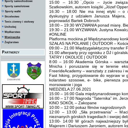
Sporty samochodowe
15:00 – 16:30 „Opcio – życie związa
Szatkowskim, autorem książki „Józef Oppenhe
Sporty samolotowe
16:30 – 18:00 Nie ma innej etyki – o 
Sporty walki
dyskusyjny z udziałem Janusza Majera, L
Strzelectwo
poprowadzi Bartek Dobroch
Tenis ziemny i stołowy
18:00 – 19:30 WYZWANIA ponad miarę. Bie
Unihokej
19:30 – 21:00 WYZWANIA: Justyna Kowalczyk
Wędkarstwo
#ONLINE
Wspinaczka
Platforma mockina.pl Międzynarodowy konku
Żeglarstwo
SZAŁAS NA POLANIE | OUTDOOR – Koście
09:00 – 21:00 Międzygalaktyczny transfer
Partnerzy
21:00 afterparty przy ognisku z DJ i góral
TATRY I OKOLICE | OUTDOOR
8:00 – 16:00 Akademia Górska – warszt
Mnicha i poruszanie się w terenie ek
FreerideAcademy – warsztaty z zakresu i w
Fast hiking, przygotowanie do wypraw w
kolarstwo szosowe, e- bike, pierwsza pom
morsowanie i joga
NIEDZIELA 27.06.2021
15:00 – 16:00 Gala międzynarodowego kon
16:00 – 17:00 Nagroda “Taternika” im. Jer
KINO SOKÓŁ – Zakopane
10:00 – 12:00 pokaz filmów nagrodzonych
12:00 – 13:00 „Siła przetrwania” – Mac
nieznanych górskich tragediach i swojej deb
13:00- 14:00 W górach najważniejszy by
Majerem i Dariuszem Jaroniem, autorem ksi