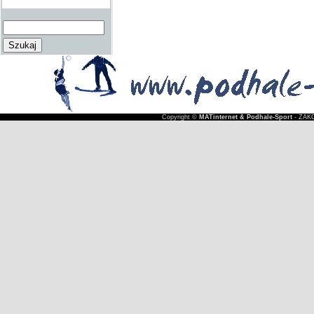
Copyright ©
MATinternet & Podhale-Sport
- ZAKO