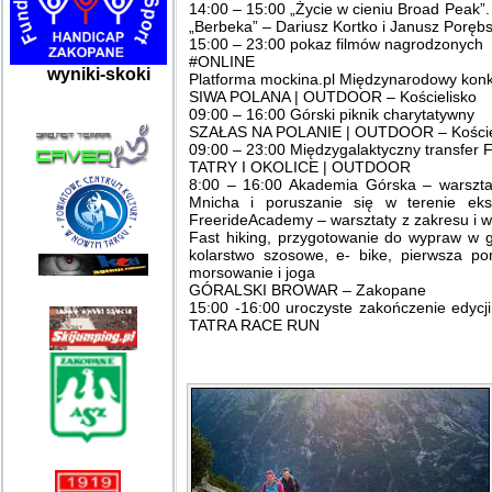
14:00 – 15:00 „Życie w cieniu Broad Peak”
„Berbeka” – Dariusz Kortko i Janusz Porębs
15:00 – 23:00 pokaz filmów nagrodzonych
#ONLINE
wyniki-skoki
Platforma mockina.pl Międzynarodowy konku
SIWA POLANA | OUTDOOR – Kościelisko
09:00 – 16:00 Górski piknik charytatywny
SZAŁAS NA POLANIE | OUTDOOR – Koście
09:00 – 23:00 Międzygalaktyczny transfer
TATRY I OKOLICE | OUTDOOR
8:00 – 16:00 Akademia Górska – warszt
Mnicha i poruszanie się w terenie ek
FreerideAcademy – warsztaty z zakresu i w
Fast hiking, przygotowanie do wypraw w
kolarstwo szosowe, e- bike, pierwsza pom
morsowanie i joga
GÓRALSKI BROWAR – Zakopane
15:00 -16:00 uroczyste zakończenie edyc
TATRA RACE RUN