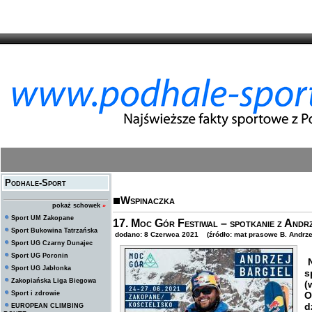
Podhale-Sport
Wspinaczka
pokaż schowek
»
Sport UM Zakopane
17. Moc Gór Festiwal – spotkanie z Andr
Sport Bukowina Tatrzańska
dodano: 8 Czerwca 2021 (źródło: mat prasowe B. Andrze
Sport UG Czarny Dunajec
Sport UG Poronin
N
Sport UG Jabłonka
s
Zakopiańska Liga Biegowa
(
Sport i zdrowie
O
d
EUROPEAN CLIMBING