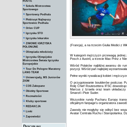
ROUTE
Szkoła Mistrzostwa
Sportowego
Sportowcy Podhala
Plebiscyt Najlepszy
Sportowiec Podhala
Orlen CUP
Igrzyska STO
Igrzyska lekarskie
ZIMOWE IGRZYSKA
(Francja), a na trzecim Giulia Medici z W
POLONIJNE
Olimpiada młodzieży
W kategorii mężczyzn przewagą jednej z
Igrzyska Olimpijskie
Posch z Austrii, a trzecie Max Prinz z Ni
Mistrzostwa Świata Igrzyska
Europejskie
Wśród Polaków najbliżej awansu do rund
pozycji. Wśród pań najlepiej wystartowała
Tour De Pologne Maratony
LANG TEAM
Pełne wyniki rywalizacji kobiet i mężczyz
Uniwersjady, MS Juniorów
ZIOM
O przygotowanie boulderów podczas Pu
Rolę Chief Routesettera IFSC dowodzące
COS Zakopane
Marcus z Izraela oraz team układaczy
Obiekty Sportowe
Smaroń i Piotr Suder.
Rozmaitości
Wszystkie rundy Pucharu Europy trans
Kluby sportowe
oficjalnym fanpage’u organizatora zawo
REDAKCJA
Zawody nie mogłyby się odbyć bez wspar
Linki
Avatar Centrala Ruchu i Staropolanka. D
Zapowiedzi
Dyscypliny