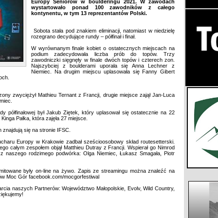
Europy Seniorów w boulderingu 2021. W zawodach
wystartowało ponad 100 zawodników z całego
kontynentu, w tym 13 reprezentantów Polski.
Sobota stała pod znakiem eliminacji, natomiast w niedzielę
rozegrano decydujące rundy – półfinał i finał.
W wyrównanym finale kobiet o ostatecznych miejscach na
podium zadecydowała liczba prób do topów. Trzy
zawodniczki sięgnęły w finale dwóch topów i czterech zon.
Najszybciej z boulderami uporała się Anna Lechner z
Niemiec. Na drugim miejscu uplasowała się Fanny Gibert
łoch.
ony zwyciężył Mathieu Ternant z Francji, drugie miejsce zajął Jan-Luca
emiec.
y półfinałowej był Jakub Ziętek, który uplasował się ostatecznie na 22
 Kinga Pałka, która zajęła 27 miejsce.
n znajdują się na stronie IFSC.
charu Europy w Krakowie zadbał sześcioosobowy skład routesetterski.
go całym zespołem objął Matthieu Dutray z Francji. Wspierał go Nimrod
 z naszego rodzimego podwórka: Olga Niemiec, Łukasz Smagała, Piotr
mitowane były on-line na żywo. Zapis ze streamingu można znaleźć na
dów Moc Gór facebook.com/mocgorfestiwal
cia naszych Partnerów: Województwo Małopolskie, Evolv, Wild Country,
ziękujemy!