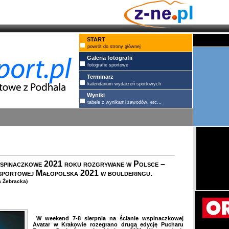
START
powrót do strony głównej
Galeria fotografii
fotografie sportowe
Terminarz
kalendarium wydarzeń sportowych
Wyniki
tabele z wynikami zawodów, etc...
 wspinaczkowe 2021 roku rozgrywane w Polsce –
sportowej Małopolska 2021 w boulderingu.
a Żebracka)
W weekend 7-8 sierpnia na ścianie wspinaczkowej
Avatar w Krakowie rozegrano drugą edycję Pucharu