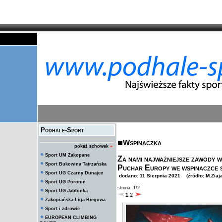
Podhale-Sport
Wspinaczka
pokaż schowek
»
Sport UM Zakopane
Za nami najważniejsze zawody
Sport Bukowina Tatrzańska
Puchar Europy we wspinaczce 
Sport UG Czarny Dunajec
dodano: 11 Sierpnia 2021 (źródło: M.Ziaj
Sport UG Poronin
strona: 1/2
Sport UG Jabłonka
1
2
Zakopiańska Liga Biegowa
Sport i zdrowie
EUROPEAN CLIMBING