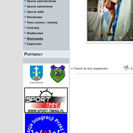
Sporty samochodowe
Sporty samolotowe
Sporty walki
Strzelectwo
Tenis ziemny i stołowy
Unihokej
Wędkarstwo
Wspinaczka
Żeglarstwo
Partnerzy
««
Powrót do listy wiadomości
Za