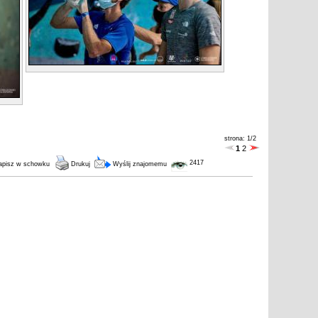
strona: 1/2
1
2
2417
pisz w schowku
Drukuj
Wyślij znajomemu