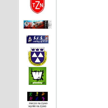
mecze na żywo
wyniki na żywo