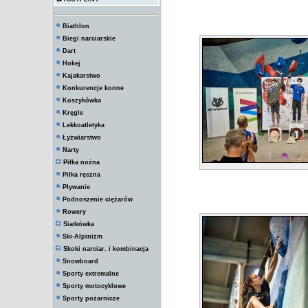
Biathlon
Biegi narciarskie
Dart
Hokej
Kajakarstwo
Konkurencje konne
Koszykówka
Kręgle
Lekkoatletyka
Łyżwiarstwo
Narty
Piłka nożna
Piłka ręczna
Pływanie
Podnoszenie ciężarów
Rowery
Siatkówka
Ski-Alpinizm
Skoki narciar. i kombinacja
Snowboard
Sporty extremalne
Sporty motocyklowe
Sporty pożarnicze