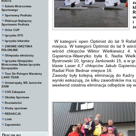
ROUTE
z
Szkoła Mistrzostwa
k
Sportowego
R
Sportowcy Podhala
w
Plebiscyt Najlepszy
i
Sportowiec Podhala
z
Orlen CUP
Igrzyska STO
W kategorii open Optimist do lat 9 Rafa
Igrzyska lekarskie
miejsca. W kategorii Optimist do lat 9 wś
ZIMOWE IGRZYSKA
POLONIJNE
wśród chłopców Wiktor Wielkiewicz 4. W
Gąsienica-Wawrytko była 6, Nadia Wielk
Olimpiada młodzieży
Bystrowski 10, Ignacy Jankowski 15, a w gr
Igrzyska Olimpijskie
Mistrzostwa Świata Igrzyska
klasie Laser 4,7 chłopców Jakub Gąsienic
Europejskie
Radial Piotr Bednar miejsce 16.
Tour De Pologne Maratony
Zawody były kolejną eliminacją do Kadr
LANG TEAM
wyniki wskazują, że kilku zawodników ma s
Uniwersjady, MS Juniorów
weekend ostatnia eliminacja odbędzie się 
ZIOM
COS Zakopane
Obiekty Sportowe
Rozmaitości
Kluby sportowe
REDAKCJA
Linki
Zapowiedzi
Dyscypliny