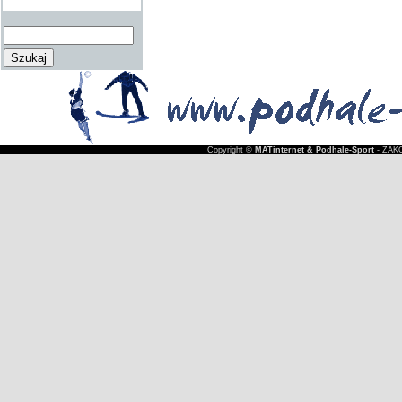
Copyright ©
MATinternet & Podhale-Sport
- ZAKO