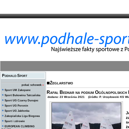
Podhale-Sport
Żeglarstwo
pokaż schowek
»
Sport UM Zakopane
Rafał Bednar na podium Ogólnopolskich 
Sport Bukowina Tatrzańska
dodano: 23 Września 2021 (źródło: P. Urzędowski KS Wia
Sport UG Czarny Dunajec
Sport UG Poronin
W
Sport UG Jabłonka
J
Zakopiańska Liga Biegowa
z
Sport i zdrowie
s
ż
EUROPEAN CLIMBING