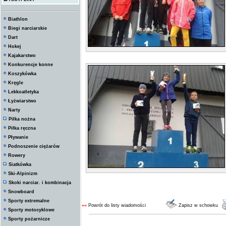
Biathlon
Biegi narciarskie
Dart
Hokej
Kajakarstwo
Konkurencje konne
Koszykówka
Kręgle
Lekkoatletyka
Łyżwiarstwo
Narty
Piłka nożna
Piłka ręczna
Pływanie
Podnoszenie ciężarów
Rowery
Siatkówka
Ski-Alpinizm
Skoki narciar. i kombinacja
Snowboard
Sporty extremalne
««
Powrót do listy wiadomości
Zapisz w schowku
Sporty motocyklowe
Sporty pożarnicze