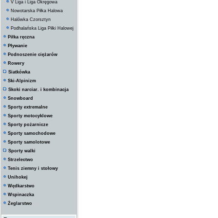
V Liga i Liga Okręgowa
Nowotarska Piłka Halowa
Halówka Czorsztyn
Podhalańska Liga Piłki Halowej
Piłka ręczna
Pływanie
Podnoszenie ciężarów
Rowery
Siatkówka
Ski-Alpinizm
Skoki narciar. i kombinacja
Snowboard
Sporty extremalne
Sporty motocyklowe
Sporty pożarnicze
Sporty samochodowe
Sporty samolotowe
Sporty walki
Strzelectwo
Tenis ziemny i stołowy
Unihokej
Wędkarstwo
Wspinaczka
Żeglarstwo