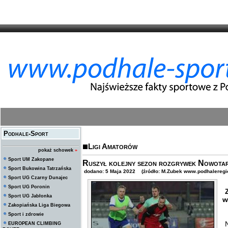
Podhale-Sport
Ligi Amatorów
pokaż schowek
»
Sport UM Zakopane
Ruszył kolejny sezon rozgrywek Nowotars
Sport Bukowina Tatrzańska
dodano: 5 Maja 2022 (źródło: M.Zubek www.podhaleregio
Sport UG Czarny Dunajec
Sport UG Poronin
Z
Sport UG Jabłonka
w
Zakopiańska Liga Biegowa
Sport i zdrowie
N
EUROPEAN CLIMBING