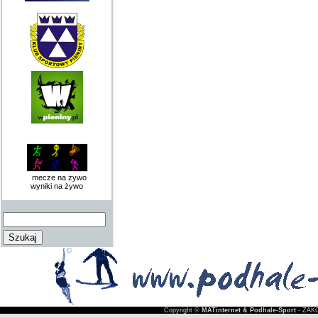
mecze na żywo
wyniki na żywo
Copyright ©
MATinternet & Podhale-Sport
- ZAKO