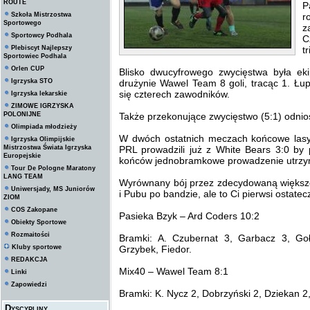
ROUTE
P
Szkoła Mistrzostwa
r
Sportowego
z
Sportowcy Podhala
C
Plebiscyt Najlepszy
tr
Sportowiec Podhala
Orlen CUP
Blisko dwucyfrowego zwycięstwa była eki
Igrzyska STO
drużynie Wawel Team 8 goli, tracąc 1. Łu
się czterech zawodników.
Igrzyska lekarskie
ZIMOWE IGRZYSKA
POLONIJNE
Także przekonujące zwycięstwo (5:1) odni
Olimpiada młodzieży
W dwóch ostatnich meczach końcowe lasy 
Igrzyska Olimpijskie
Mistrzostwa Świata Igrzyska
PRL prowadzili już z White Bears 3:0 by 
Europejskie
końców jednobramkowe prowadzenie utrzym
Tour De Pologne Maratony
LANG TEAM
Wyrównany bój przez zdecydowaną większo
Uniwersjady, MS Juniorów
i Pubu po bandzie, ale to Ci pierwsi ostatec
ZIOM
COS Zakopane
Pasieka Bzyk – Ard Coders 10:2
Obiekty Sportowe
Rozmaitości
Bramki: A. Czubernat 3, Garbacz 3, Go
Kluby sportowe
Grzybek, Fiedor.
REDAKCJA
Mix40 – Wawel Team 8:1
Linki
Zapowiedzi
Bramki: K. Nycz 2, Dobrzyński 2, Dziekan 2
Dyscypliny