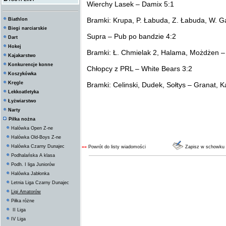
Wierchy Lasek – Damix 5:1
Bramki: Krupa, P. Łabuda, Z. Łabuda, W. Ga
Biathlon
Biegi narciarskie
Supra – Pub po bandzie 4:2
Dart
Hokej
Bramki: Ł. Chmielak 2, Halama, Możdżen –
Kajakarstwo
Konkurencje konne
Chłopcy z PRL – White Bears 3:2
Koszykówka
Kręgle
Bramki: Celinski, Dudek, Sołtys – Granat, K
Lekkoatletyka
Łyżwiarstwo
Narty
Piłka nożna
Halówka Open Z-ne
Halówka Old-Boys Z-ne
Halówka Czarny Dunajec
««
Powrót do listy wiadomości
Zapisz w schowku
Podhalańska A klasa
Podh. I liga Juniorów
Halówka Jabłonka
Letnia Liga Czarny Dunajec
Ligi Amatorów
Piłka różne
II Liga
IV Liga