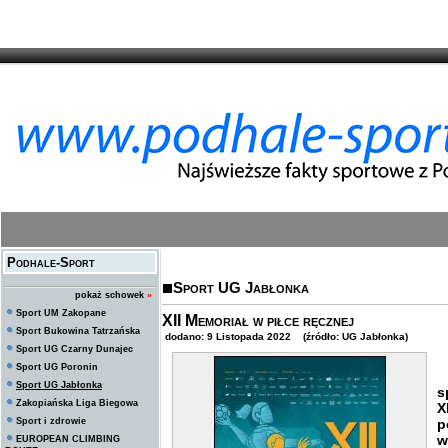
Podhale-Sport
Sport UG Jabłonka
pokaż schowek
»
Sport UM Zakopane
XII Memoriał w piłce ręcznej
Sport Bukowina Tatrzańska
dodano: 9 Listopada 2022 (źródło: UG Jabłonka)
Sport UG Czarny Dunajec
Sport UG Poronin
W
Sport UG Jabłonka
s
Zakopiańska Liga Biegowa
X
Sport i zdrowie
p
w
EUROPEAN CLIMBING