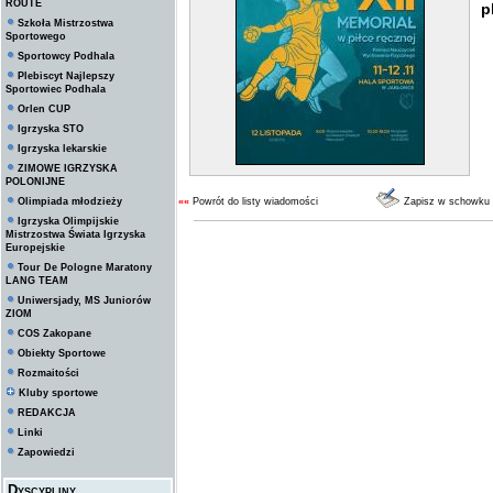
ROUTE
p
Szkoła Mistrzostwa
Sportowego
Sportowcy Podhala
Plebiscyt Najlepszy
Sportowiec Podhala
Orlen CUP
Igrzyska STO
Igrzyska lekarskie
ZIMOWE IGRZYSKA
POLONIJNE
Olimpiada młodzieży
««
Powrót do listy wiadomości
Zapisz w schowku
Igrzyska Olimpijskie
Mistrzostwa Świata Igrzyska
Europejskie
Tour De Pologne Maratony
LANG TEAM
Uniwersjady, MS Juniorów
ZIOM
COS Zakopane
Obiekty Sportowe
Rozmaitości
Kluby sportowe
REDAKCJA
Linki
Zapowiedzi
Dyscypliny