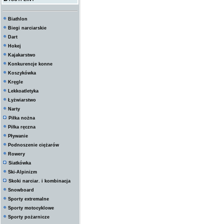
Biathlon
Biegi narciarskie
Dart
Hokej
Kajakarstwo
Konkurencje konne
Koszykówka
Kręgle
Lekkoatletyka
Łyżwiarstwo
Narty
Piłka nożna
Piłka ręczna
Pływanie
Podnoszenie ciężarów
Rowery
Siatkówka
Ski-Alpinizm
Skoki narciar. i kombinacja
Snowboard
Sporty extremalne
Sporty motocyklowe
Sporty pożarnicze