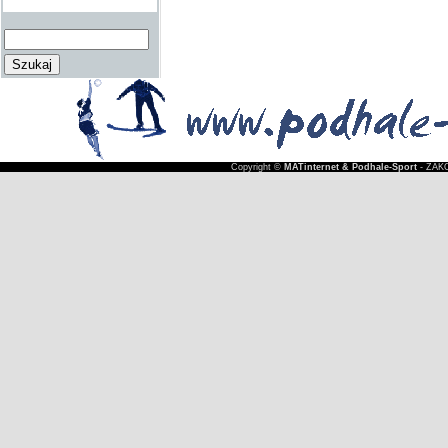
Copyright ©
MATinternet & Podhale-Sport
- ZAKO