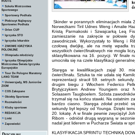
ROUTE
k
Szkoła Mistrzostwa
ć
Sportowego
Sportowcy Podhala
Plebiscyt Najlepszy
Skinder w porannych eliminacjach miała 29
Sportowiec Podhala
Norweżkami Tiril Udnes Weng i Amalie 
Orlen CUP
Kristą Parmakoski i Szwajcarką Leą Fis
Igrzyska STO
zamieszanie na zakręcie w połowie d
zawodniczek. Wykorzystały to Weng i Ri
Igrzyska lekarskie
czołową dwójkę, ale na metę wpadła trz
ZIMOWE IGRZYSKA
POLONIJNE
wszystkich ćwierćfinałowych nie mogła licz
sklasyfikowana na 16. pozycji. W finale 
Olimpiada młodzieży
umocniła się na czele klasyfikacji generaln
Igrzyska Olimpijskie
Mistrzostwa Świata Igrzyska
Europejskie
Staręga w kwalifikacjach zajął 30. m
Tour De Pologne Maratony
ćwierćfinału. Sztuka ta nie udała się Kami
LANG TEAM
reprezentacji stracił 59. setnych sekund
Uniwersjady, MS Juniorów
drugim biegu z Włochem Federico Pel
ZIOM
Brytyjczykiem Andrew Youngiem oraz
COS Zakopane
Solaasem Taugboelem. Szósta zawodników c
Obiekty Sportowe
trzymał się na końcu stawki. Na ostatnim za
Rozmaitości
bardzo ciasno. Staręga zdołał przebić s
Kluby sportowe
sekundy był lepszy od Younga. Dzięki temu
20. lokatę. A w finale pewnie zwyciężył Jo
REDAKCJA
Ribom - odniósł drugą wygraną w sezonie 
Linki
nadal jest liderem w Pucharze Świata w spri
Zapowiedzi
KLASYFIKACJA SPRINTU TECHNIKĄ DOW
Dyscypliny