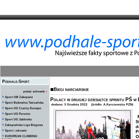
Podhale-Sport
Biegi narciarskie
pokaż schowek
»
Sport UM Zakopane
Polacy w drugiej dziesiątce sprintu PŚ w
Sport Bukowina Tatrzańska
dodano: 3 Grudnia 2022 (źródło: A.Karczewska PZN)
Sport UG Czarny Dunajec
Sport UG Poronin
M
Sport UG Jabłonka
S
Zakopiańska Liga Biegowa
d
Sport i zdrowie
P
O
EUROPEAN CLIMBING