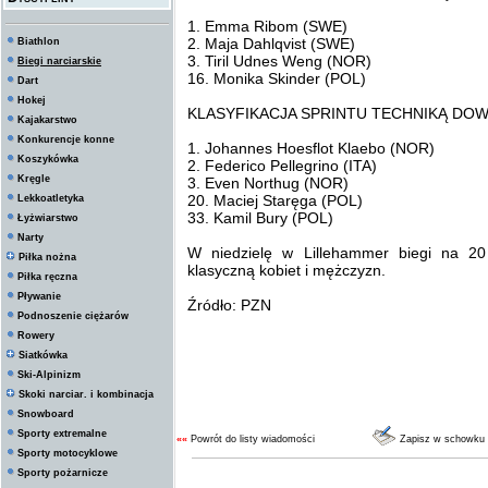
1. Emma Ribom (SWE)
2. Maja Dahlqvist (SWE)
Biathlon
3. Tiril Udnes Weng (NOR)
Biegi narciarskie
16. Monika Skinder (POL)
Dart
Hokej
KLASYFIKACJA SPRINTU TECHNIKĄ DO
Kajakarstwo
Konkurencje konne
1. Johannes Hoesflot Klaebo (NOR)
Koszykówka
2. Federico Pellegrino (ITA)
Kręgle
3. Even Northug (NOR)
20. Maciej Staręga (POL)
Lekkoatletyka
33. Kamil Bury (POL)
Łyżwiarstwo
Narty
W niedzielę w Lillehammer biegi na 20
Piłka nożna
klasyczną kobiet i mężczyzn.
Piłka ręczna
Pływanie
Źródło: PZN
Podnoszenie ciężarów
Rowery
Siatkówka
Ski-Alpinizm
Skoki narciar. i kombinacja
Snowboard
Sporty extremalne
««
Powrót do listy wiadomości
Zapisz w schowku
Sporty motocyklowe
Sporty pożarnicze