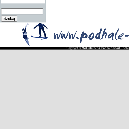
Copyright ©
MATinternet & Podhale-Sport
- ZAKO