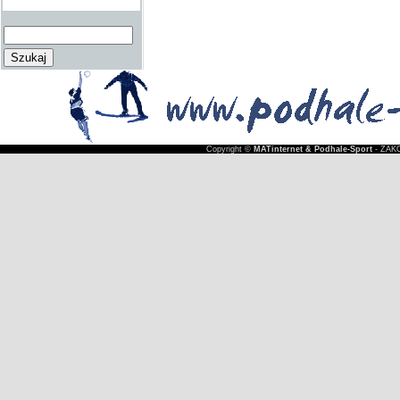
Copyright ©
MATinternet & Podhale-Sport
- ZAKO