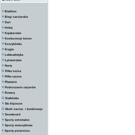
Biathlon
Biegi narciarskie
Dart
Hokej
Kajakarstwo
Konkurencje konne
Koszykówka
Kręgle
Lekkoatletyka
Łyżwiarstwo
Narty
Piłka nożna
Piłka ręczna
Pływanie
Podnoszenie ciężarów
Rowery
Siatkówka
Ski-Alpinizm
Skoki narciar. i kombinacja
Snowboard
Sporty extremalne
Sporty motocyklowe
Sporty pożarnicze