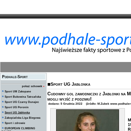
Podhale-Sport
Sport UG Jabłonka
pokaż schowek
»
Sport UM Zakopane
Cudowny gol zawodniczki z Jabłonki na M
Sport Bukowina Tatrzańska
mogli wyjść z podziwu!
Sport UG Czarny Dunajec
dodano: 5 Grudnia 2022 (źródło: M.Zubek www.podhalere
Sport UG Poronin
Sport UG Jabłonka
M
Zakopiańska Liga Biegowa
M
Sport i zdrowie
1
EUROPEAN CLIMBING
R