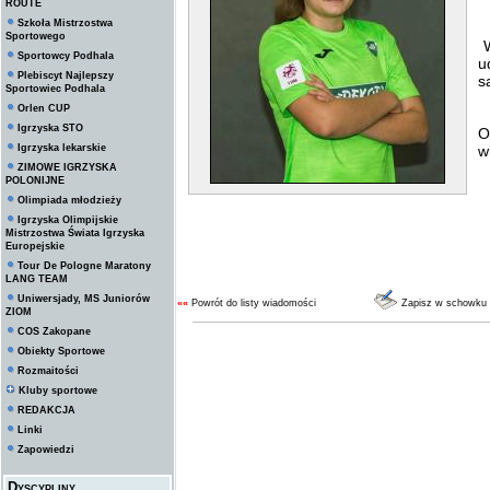
ROUTE
Szkoła Mistrzostwa
Sportowego
W
Sportowcy Podhala
u
Plebiscyt Najlepszy
s
Sportowiec Podhala
Orlen CUP
Igrzyska STO
O
Igrzyska lekarskie
w
ZIMOWE IGRZYSKA
POLONIJNE
Olimpiada młodzieży
Igrzyska Olimpijskie
Mistrzostwa Świata Igrzyska
Europejskie
Tour De Pologne Maratony
LANG TEAM
Uniwersjady, MS Juniorów
««
Powrót do listy wiadomości
Zapisz w schowku
ZIOM
COS Zakopane
Obiekty Sportowe
Rozmaitości
Kluby sportowe
REDAKCJA
Linki
Zapowiedzi
Dyscypliny