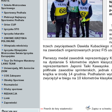
ROUTE
N
Szkoła Mistrzostwa
k
Sportowego
p
Sportowcy Podhala
m
Plebiscyt Najlepszy
Sportowiec Podhala
Orlen CUP
T
Igrzyska STO
m
w
Igrzyska lekarskie
z
ZIMOWE IGRZYSKA
POLONIJNE
n
trzech zwycięstwach Dawida Kubackiego 
Olimpiada młodzieży
na zawodach organizowanych przez FIS u
Igrzyska Olimpijskie
Mistrzostwa Świata Igrzyska
Europejskie
Pierwszy medal zawodnik reprezentujący
Tour De Pologne Maratony
na dystansie 5 kilometrów stylem klasy
LANG TEAM
reprezentantem Japonii Taiki Kawayoke. 
Uniwersjady, MS Juniorów
półfinale zawodów sprinterskich, jednak
ZIOM
krążka w środę 14 grudnia. Podhalanin wy
COS Zakopane
zwyciężył w biegu na 10 kilometrów klasyki
Obiekty Sportowe
Rozmaitości
Kluby sportowe
REDAKCJA
Linki
Zapowiedzi
««
Powrót do listy wiadomości
Zapisz w schowku
Dyscypliny