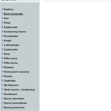
Biathlon
Biegi narciarskie
Dart
Hokej
Kajakarstwo
Konkurencje konne
Koszykówka
Kręgle
Lekkoatletyka
Łyżwiarstwo
Narty
Piłka nożna
Piłka ręczna
Pływanie
Podnoszenie ciężarów
Rowery
Siatkówka
Ski-Alpinizm
Skoki narciar. i kombinacja
Snowboard
Sporty extremalne
Sporty motocyklowe
Sporty pożarnicze