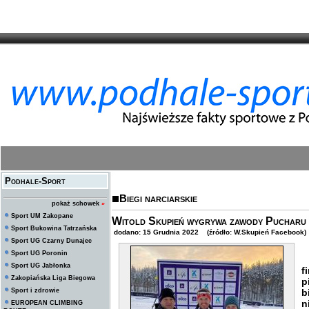
Podhale-Sport
Biegi narciarskie
pokaż schowek
»
Sport UM Zakopane
Witold Skupień wygrywa zawody Pucharu Ś
Sport Bukowina Tatrzańska
dodano: 15 Grudnia 2022 (źródło: W.Skupień Facebook)
Sport UG Czarny Dunajec
Sport UG Poronin
Ś
Sport UG Jabłonka
f
Zakopiańska Liga Biegowa
p
Sport i zdrowie
n
EUROPEAN CLIMBING