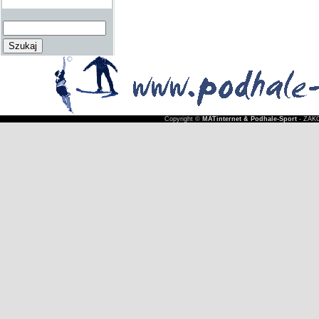
Copyright ©
MATinternet & Podhale-Sport
- ZAKO