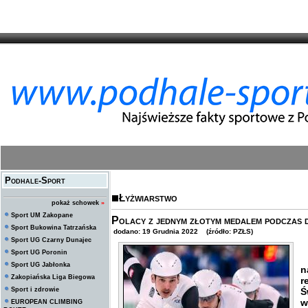
Podhale-Sport
Łyżwiarstwo
pokaż schowek
»
Sport UM Zakopane
Polacy z jednym złotym medalem podczas
Sport Bukowina Tatrzańska
dodano: 19 Grudnia 2022 (źródło: PZŁS)
Sport UG Czarny Dunajec
Sport UG Poronin
P
Sport UG Jabłonka
n
Zakopiańska Liga Biegowa
r
Sport i zdrowie
Ś
w
EUROPEAN CLIMBING