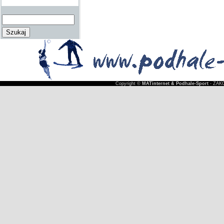
Copyright ©
MATinternet & Podhale-Sport
- ZAKO