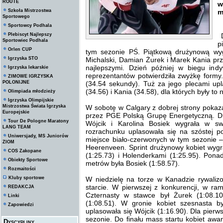
ROUTE
w
Szkoła Mistrzostwa
m
Sportowego
Sportowcy Podhala
Plebiscyt Najlepszy
D
Sportowiec Podhala
p
Orlen CUP
tym sezonie PŚ. Piątkową drużynową wy
Igrzyska STO
Michalski, Damian Żurek i Marek Kania prz
najlepszymi. Dzień później w biegu in
Igrzyska lekarskie
reprezentantów potwierdziła zwyżkę formy
ZIMOWE IGRZYSKA
POLONIJNE
(34.54 sekundy). Tuż za jego plecami upl
(34.56) i Kania (34.58), dla których były to
Olimpiada młodzieży
Igrzyska Olimpijskie
Mistrzostwa Świata Igrzyska
W sobotę w Calgary z dobrej strony pokaza
Europejskie
przez PGE Polską Grupę Energetyczną. Dr
Tour De Pologne Maratony
Wójcik i Karolina Bosiek wygrała w 
LANG TEAM
rozrachunku uplasowała się na szóstej p
Uniwersjady, MS Juniorów
miejsce biało-czerwonych w tym sezonie –
ZIOM
Heerenveen. Sprint drużynowy kobiet wygr
COS Zakopane
(1:25.73) i Holenderkami (1:25.95). Pona
Obiekty Sportowe
metrów była Bosiek (1:58.57).
Rozmaitości
Kluby sportowe
W niedzielę na torze w Kanadzie rywali
starcie. W pierwszej z konkurencji, w ra
REDAKCJA
Czternasty w stawce był Żurek (1:08.10)
Linki
(1:08.51). W gronie kobiet szesnasta by
Zapowiedzi
uplasowała się Wójcik (1:16.90). Dla pierws
sezonie. Do finału mass startu kobiet aw
Dyscypliny