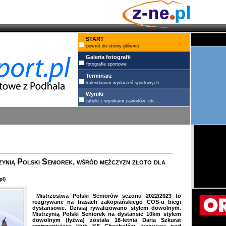
START
powrót do strony głównej
Galeria fotografii
fotografie sportowe
Terminarz
kalendarium wydarzeń sportowych
Wyniki
tabele z wynikami zawodów, etc...
zynią Polski Seniorek, wśród mężczyzn złoto dla
pl)
Mistrzostwa Polski Seniorów sezonu 2022/2023 to
rozgrywane na trasach zakopiańskiego COS-u biegi
dystansowe. Dzisiaj rywalizowano stylem dowolnym.
Mistrzynią Polski Seniorek na dystansie 10km stylem
dowolnym (łyżwa) została 18-letnia Daria Szkurat