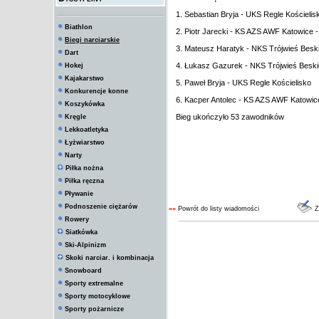
1. Sebastian Bryja - UKS Regle Kościelis
Biathlon
2. Piotr Jarecki - KS AZS AWF Katowice -
Biegi narciarskie
3. Mateusz Haratyk - NKS Trójwieś Beski
Dart
4. Łukasz Gazurek - NKS Trójwieś Besk
Hokej
Kajakarstwo
5. Paweł Bryja - UKS Regle Kościelisko
Konkurencje konne
6. Kacper Antolec - KS AZS AWF Katowic
Koszykówka
Bieg ukończyło 53 zawodników
Kręgle
Lekkoatletyka
Łyżwiarstwo
Narty
Piłka nożna
Piłka ręczna
Pływanie
Podnoszenie ciężarów
««
Powrót do listy wiadomości
Z
Rowery
Siatkówka
Ski-Alpinizm
Skoki narciar. i kombinacja
Snowboard
Sporty extremalne
Sporty motocyklowe
Sporty pożarnicze