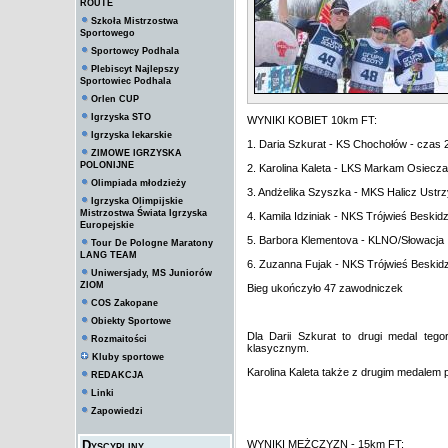
ROUTE
Szkoła Mistrzostwa
Sportowego
Sportowcy Podhala
Plebiscyt Najlepszy
Sportowiec Podhala
Orlen CUP
Igrzyska STO
WYNIKI KOBIET 10km FT:
Igrzyska lekarskie
1. Daria Szkurat - KS Chochołów - czas 
ZIMOWE IGRZYSKA
POLONIJNE
2. Karolina Kaleta - LKS Markam Osieczan
Olimpiada młodzieży
3. Andżelika Szyszka - MKS Halicz Ustrzy
Igrzyska Olimpijskie
Mistrzostwa Świata Igrzyska
4. Kamila Idziniak - NKS Trójwieś Beskid
Europejskie
5. Barbora Klementova - KLNO/Słowacja
Tour De Pologne Maratony
LANG TEAM
6. Zuzanna Fujak - NKS Trójwieś Beskid
Uniwersjady, MS Juniorów
ZIOM
Bieg ukończyło 47 zawodniczek
COS Zakopane
Obiekty Sportowe
Dla Darii Szkurat to drugi medal teg
Rozmaitości
klasycznym.
Kluby sportowe
Karolina Kaleta także z drugim medalem 
REDAKCJA
Linki
Zapowiedzi
Dyscypliny
WYNIKI MĘŻCZYZN - 15km FT: