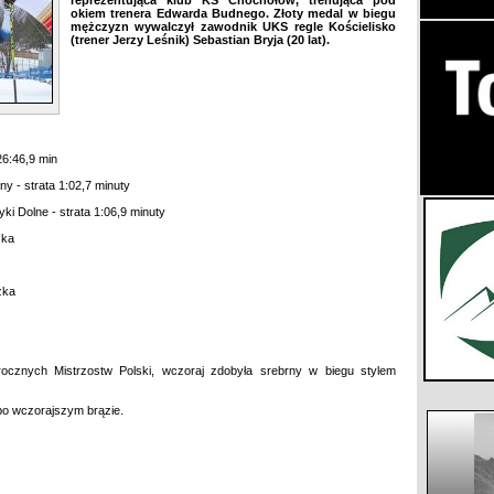
reprezentująca klub KS Chochołów, trenująca pod
okiem trenera Edwarda Budnego. Złoty medal w biegu
mężczyzn wywalczył zawodnik UKS regle Kościelisko
(trener Jerzy Leśnik) Sebastian Bryja (20 lat).
26:46,9 min
y - strata 1:02,7 minuty
ki Dolne - strata 1:06,9 minuty
zka
zka
orocznych Mistrzostw Polski, wczoraj zdobyła srebrny w biegu stylem
po wczorajszym brązie.