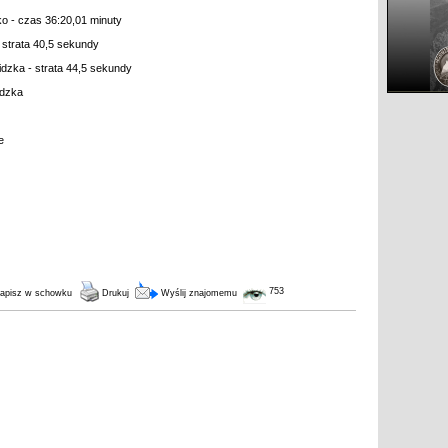
ko - czas 36:20,01 minuty
 strata 40,5 sekundy
dzka - strata 44,5 sekundy
idzka
e
753
apisz w schowku
Drukuj
Wyślij znajomemu