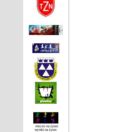
mecze na żywo
wyniki na żywo