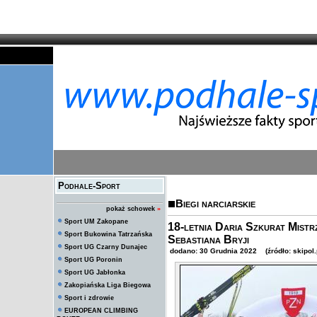
Podhale-Sport
Biegi narciarskie
pokaż schowek
»
Sport UM Zakopane
18-letnia Daria Szkurat Mistr
Sport Bukowina Tatrzańska
Sebastiana Bryji
Sport UG Czarny Dunajec
dodano: 30 Grudnia 2022 (źródło: skipol.
Sport UG Poronin
Sport UG Jabłonka
Zakopiańska Liga Biegowa
Sport i zdrowie
EUROPEAN CLIMBING