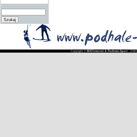
Copyright ©
MATinternet & Podhale-Sport
- ZAKO