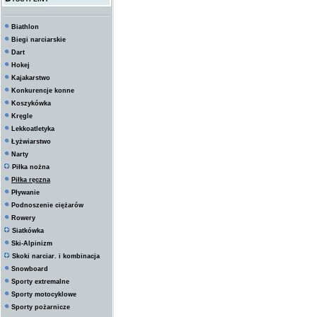
Biathlon
Biegi narciarskie
Dart
Hokej
Kajakarstwo
Konkurencje konne
Koszykówka
Kręgle
Lekkoatletyka
Łyżwiarstwo
Narty
Piłka nożna
Piłka ręczna
Pływanie
Podnoszenie ciężarów
Rowery
Siatkówka
Ski-Alpinizm
Skoki narciar. i kombinacja
Snowboard
Sporty extremalne
Sporty motocyklowe
Sporty pożarnicze