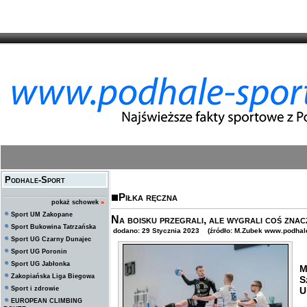
Podhale-Sport
Piłka ręczna
pokaż schowek
»
Sport UM Zakopane
Na boisku przegrali, ale wygrali coś znacz
Sport Bukowina Tatrzańska
dodano: 29 Stycznia 2023 (źródło: M.Zubek www.podhale
Sport UG Czarny Dunajec
Sport UG Poronin
W
Sport UG Jabłonka
M
Zakopiańska Liga Biegowa
S
Sport i zdrowie
U
EUROPEAN CLIMBING