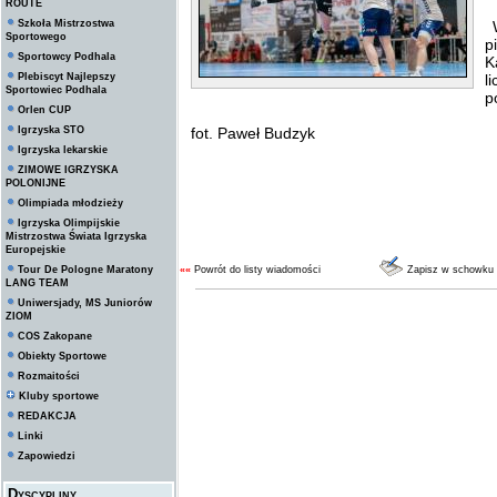
ROUTE
Szkoła Mistrzostwa
W
Sportowego
p
Sportowcy Podhala
K
Plebiscyt Najlepszy
l
Sportowiec Podhala
p
Orlen CUP
Igrzyska STO
fot. Paweł Budzyk
Igrzyska lekarskie
ZIMOWE IGRZYSKA
POLONIJNE
Olimpiada młodzieży
Igrzyska Olimpijskie
Mistrzostwa Świata Igrzyska
Europejskie
Tour De Pologne Maratony
««
Powrót do listy wiadomości
Zapisz w schowku
LANG TEAM
Uniwersjady, MS Juniorów
ZIOM
COS Zakopane
Obiekty Sportowe
Rozmaitości
Kluby sportowe
REDAKCJA
Linki
Zapowiedzi
Dyscypliny