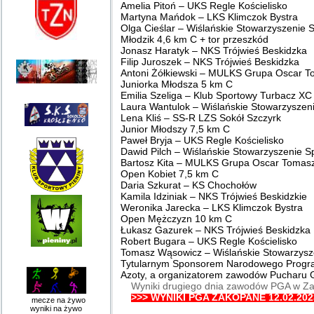
Amelia Pitoń – UKS Regle Kościelisko
Martyna Mańdok – LKS Klimczok Bystra
Olga Cieślar – Wiślańskie Stowarzyszenie 
Młodzik 4,6 km C + tor przeszkód
Jonasz Haratyk – NKS Trójwieś Beskidzka
Filip Juroszek – NKS Trójwieś Beskidzka
Antoni Żółkiewski – MULKS Grupa Oscar T
Juniorka Młodsza 5 km C
Emilia Szeliga – Klub Sportowy Turbacz XC
Laura Wantulok – Wiślańskie Stowarzyszen
Lena Kliś – SS-R LZS Sokół Szczyrk
Junior Młodszy 7,5 km C
Paweł Bryja – UKS Regle Kościelisko
Dawid Pilch – Wiślańskie Stowarzyszenie S
Bartosz Kita – MULKS Grupa Oscar Tomasz
Open Kobiet 7,5 km C
Daria Szkurat – KS Chochołów
Kamila Idziniak – NKS Trójwieś Beskidzkie
Weronika Jarecka – LKS Klimczok Bystra
Open Mężczyzn 10 km C
Łukasz Gazurek – NKS Trójwieś Beskidzka
Robert Bugara – UKS Regle Kościelisko
Tomasz Wąsowicz – Wiślańskie Stowarzysz
Tytularnym Sponsorem Narodowego Progra
Azoty, a organizatorem zawodów Pucharu Gr
Wyniki drugiego dnia zawodów PGA w Za
>>> WYNIKI PGA ZAKOPANE 12.02.202
mecze na żywo
wyniki na żywo