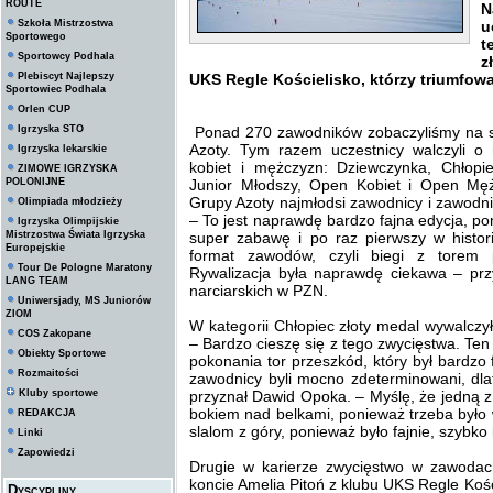
ROUTE
N
Szkoła Mistrzostwa
u
Sportowego
t
Sportowcy Podhala
z
Plebiscyt Najlepszy
UKS Regle Kościelisko, którzy triumfow
Sportowiec Podhala
Orlen CUP
Igrzyska STO
Ponad 270 zawodników zobaczyliśmy na s
Azoty. Tym razem uczestnicy walczyli o
Igrzyska lekarskie
kobiet i mężczyzn: Dziewczynka, Chłopie
ZIMOWE IGRZYSKA
POLONIJNE
Junior Młodszy, Open Kobiet i Open Męż
Grupy Azoty najmłodsi zawodnicy i zawodni
Olimpiada młodzieży
– To jest naprawdę bardzo fajna edycja, p
Igrzyska Olimpijskie
Mistrzostwa Świata Igrzyska
super zabawę i po raz pierwszy w histor
Europejskie
format zawodów, czyli biegi z torem 
Tour De Pologne Maratony
Rywalizacja była naprawdę ciekawa – prz
LANG TEAM
narciarskich w PZN.
Uniwersjady, MS Juniorów
ZIOM
W kategorii Chłopiec złoty medal wywalcz
COS Zakopane
– Bardzo cieszę się z tego zwycięstwa. Ten
Obiekty Sportowe
pokonania tor przeszkód, który był bardzo 
Rozmaitości
zawodnicy byli mocno zdeterminowani, dla
Kluby sportowe
przyznał Dawid Opoka. – Myślę, że jedną z
bokiem nad belkami, ponieważ trzeba było 
REDAKCJA
slalom z góry, ponieważ było fajnie, szybk
Linki
Zapowiedzi
Drugie w karierze zwycięstwo w zawoda
koncie Amelia Pitoń z klubu UKS Regle Kośc
Dyscypliny