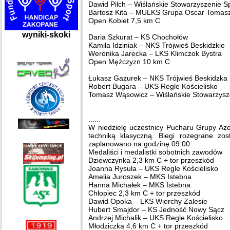
Dawid Pilch – Wiślańskie Stowarzyszenie S
Bartosz Kita – MULKS Grupa Oscar Tomasz
Open Kobiet 7,5 km C
wyniki-skoki
Daria Szkurat – KS Chochołów
Kamila Idziniak – NKS Trójwieś Beskidzkie
Weronika Jarecka – LKS Klimczok Bystra
Open Mężczyzn 10 km C
Łukasz Gazurek – NKS Trójwieś Beskidzka
Robert Bugara – UKS Regle Kościelisko
Tomasz Wąsowicz – Wiślańskie Stowarzysz
......
W niedzielę uczestnicy Pucharu Grupy Azo
techniką klasyczną. Biegi rozegrane zo
zaplanowano na godzinę 09:00.
Medaliści i medalistki sobotnich zawodów
Dziewczynka 2,3 km C + tor przeszkód
Joanna Rysula – UKS Regle Kościelisko
Amelia Juroszek – MKS Istebna
Hanna Michałek – MKS Istebna
Chłopiec 2,3 km C + tor przeszkód
Dawid Opoka – LKS Wierchy Zalesie
Hubert Smajdor – KS Jedność Nowy Sącz
Andrzej Michalik – UKS Regle Kościelisko
Młodziczka 4,6 km C + tor przeszkód