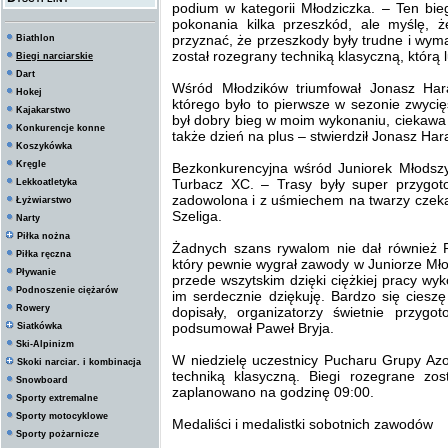
podium w kategorii Młodziczka. – Ten bie
pokonania kilka przeszkód, ale myślę, 
przyznać, że przeszkody były trudne i wyma
Biathlon
został rozegrany techniką klasyczną, którą l
Biegi narciarskie
Dart
Wśród Młodzików triumfował Jonasz Har
Hokej
którego było to pierwsze w sezonie zwycię
Kajakarstwo
był dobry bieg w moim wykonaniu, ciekawa i
Konkurencje konne
także dzień na plus – stwierdził Jonasz Har
Koszykówka
Kręgle
Bezkonkurencyjna wśród Juniorek Młodszy
Turbacz XC. – Trasy były super przygot
Lekkoatletyka
zadowolona i z uśmiechem na twarzy czeka
Łyżwiarstwo
Szeliga.
Narty
Piłka nożna
Żadnych szans rywalom nie dał również P
Piłka ręczna
który pewnie wygrał zawody w Juniorze Mło
Pływanie
przede wszytskim dzięki ciężkiej pracy wy
Podnoszenie ciężarów
im serdecznie dziękuję. Bardzo się cies
Rowery
dopisały, organizatorzy świetnie przyg
podsumował Paweł Bryja.
Siatkówka
Ski-Alpinizm
W niedzielę uczestnicy Pucharu Grupy Azo
Skoki narciar. i kombinacja
techniką klasyczną. Biegi rozegrane zo
Snowboard
zaplanowano na godzinę 09:00.
Sporty extremalne
Sporty motocyklowe
Medaliści i medalistki sobotnich zawodów
Sporty pożarnicze