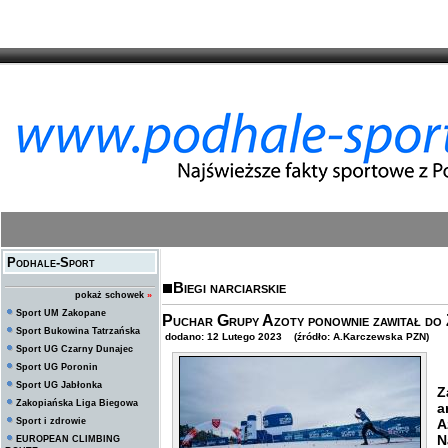
Podhale-Sport
Biegi narciarskie
pokaż schowek
»
Sport UM Zakopane
Puchar Grupy Azoty ponownie zawitał do
Sport Bukowina Tatrzańska
dodano: 12 Lutego 2023 (źródło: A.Karczewska PZN)
Sport UG Czarny Dunajec
Sport UG Poronin
T
Sport UG Jabłonka
Z
Zakopiańska Liga Biegowa
a
Sport i zdrowie
A
N
EUROPEAN CLIMBING