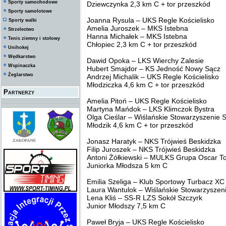
Sporty samochodowe
Dziewczynka 2,3 km C + tor przeszkód
Sporty samolotowe
Joanna Rysula – UKS Regle Kościelisko
Sporty walki
Amelia Juroszek – MKS Istebna
Strzelectwo
Hanna Michałek – MKS Istebna
Tenis ziemny i stołowy
Chłopiec 2,3 km C + tor przeszkód
Unihokej
Wędkarstwo
Dawid Opoka – LKS Wierchy Zalesie
Wspinaczka
Hubert Smajdor – KS Jedność Nowy Sącz
Żeglarstwo
Andrzej Michalik – UKS Regle Kościelisko
Młodziczka 4,6 km C + tor przeszkód
Partnerzy
Amelia Pitoń – UKS Regle Kościelisko
Martyna Mańdok – LKS Klimczok Bystra
Olga Cieślar – Wiślańskie Stowarzyszenie 
Młodzik 4,6 km C + tor przeszkód
Jonasz Haratyk – NKS Trójwieś Beskidzka
Filip Juroszek – NKS Trójwieś Beskidzka
Antoni Żółkiewski – MULKS Grupa Oscar 
Juniorka Młodsza 5 km C
Emilia Szeliga – Klub Sportowy Turbacz XC
Laura Wantulok – Wiślańskie Stowarzyszen
Lena Kliś – SS-R LZS Sokół Szczyrk
Junior Młodszy 7,5 km C
Paweł Bryja – UKS Regle Kościelisko