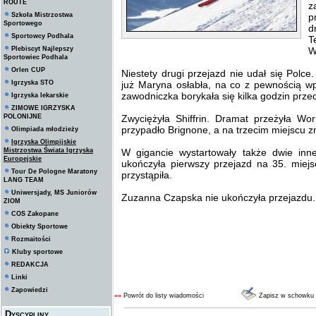
ROUTE
z
Szkoła Mistrzostwa
p
Sportowego
d
Sportowcy Podhala
T
Plebiscyt Najlepszy
W
Sportowiec Podhala
Orlen CUP
Niestety drugi przejazd nie udał się Polce
Igrzyska STO
już Maryna osłabła, na co z pewnością wp
zawodniczka borykała się kilka godzin prze
Igrzyska lekarskie
ZIMOWE IGRZYSKA
POLONIJNE
Zwyciężyła Shiffrin. Dramat przeżyła Wor
przypadło Brignone, a na trzecim miejscu 
Olimpiada młodzieży
Igrzyska Olimpijskie
Mistrzostwa Świata Igrzyska
W gigancie wystartowały także dwie inn
Europejskie
ukończyła pierwszy przejazd na 35. miej
Tour De Pologne Maratony
przystąpiła.
LANG TEAM
Uniwersjady, MS Juniorów
Zuzanna Czapska nie ukończyła przejazdu.
ZIOM
COS Zakopane
Obiekty Sportowe
Rozmaitości
Kluby sportowe
REDAKCJA
Linki
Zapowiedzi
««
Powrót do listy wiadomości
Zapisz w schowku
Dyscypliny