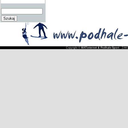
Copyright ©
MATinternet & Podhale-Sport
- ZAKO