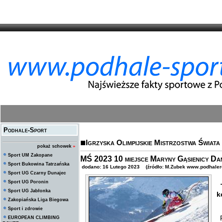
Podhale-Sport
Igrzyska Olimpijskie Mistrzostwa Świata
pokaż schowek
»
Sport UM Zakopane
MŚ 2023 10 miejsce Maryny Gąsienicy Dan
Sport Bukowina Tatrzańska
dodano: 16 Lutego 2023 (źródło: M.Zubek www.podhalere
Sport UG Czarny Dunajec
Sport UG Poronin
T
Sport UG Jabłonka
k
Zakopiańska Liga Biegowa
Sport i zdrowie
P
EUROPEAN CLIMBING