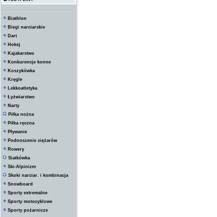
Biathlon
Biegi narciarskie
Dart
Hokej
Kajakarstwo
Konkurencje konne
Koszykówka
Kręgle
Lekkoatletyka
Łyżwiarstwo
Narty
Piłka nożna
Piłka ręczna
Pływanie
Podnoszenie ciężarów
Rowery
Siatkówka
Ski-Alpinizm
Skoki narciar. i kombinacja
Snowboard
Sporty extremalne
Sporty motocyklowe
Sporty pożarnicze