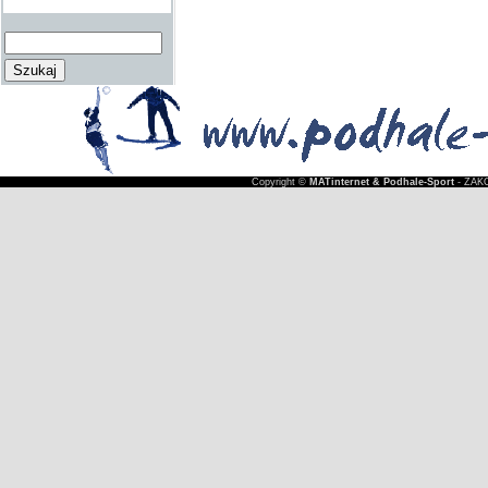
Copyright ©
MATinternet & Podhale-Sport
- ZAKO