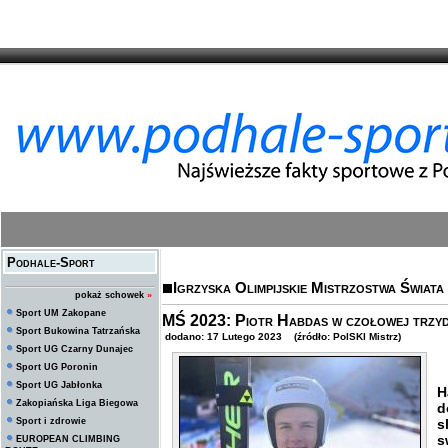
Podhale-Sport
Igrzyska Olimpijskie Mistrzostwa Świata
pokaż schowek
»
Sport UM Zakopane
MŚ 2023: Piotr Habdas w czołowej trzydz
Sport Bukowina Tatrzańska
dodano: 17 Lutego 2023 (źródło: PolSKI Mistrz)
Sport UG Czarny Dunajec
Sport UG Poronin
U
Sport UG Jabłonka
H
Zakopiańska Liga Biegowa
d
Sport i zdrowie
s
s
EUROPEAN CLIMBING