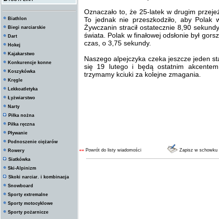
Oznaczało to, że 25-latek w drugim przeje
To jednak nie przeszkodziło, aby Polak 
Biathlon
Żywczanin stracił ostatecznie 8,90 sekund
Biegi narciarskie
świata. Polak w finałowej odsłonie był gorsz
Dart
czas, o 3,75 sekundy.
Hokej
Kajakarstwo
Naszego alpejczyka czeka jeszcze jeden st
Konkurencje konne
się 19 lutego i będą ostatnim akcentem
Koszykówka
trzymamy kciuki za kolejne zmagania.
Kręgle
Lekkoatletyka
Łyżwiarstwo
Narty
Piłka nożna
Piłka ręczna
Pływanie
Podnoszenie ciężarów
««
Powrót do listy wiadomości
Zapisz w schowku
Rowery
Siatkówka
Ski-Alpinizm
Skoki narciar. i kombinacja
Snowboard
Sporty extremalne
Sporty motocyklowe
Sporty pożarnicze