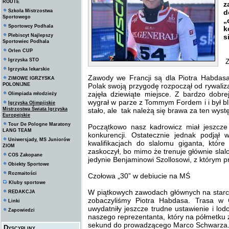
ROUTE
z
Szkoła Mistrzostwa
d
Sportowego
„
Sportowcy Podhala
k
Plebiscyt Najlepszy
s
Sportowiec Podhala
Orlen CUP
Igrzyska STO
Z
Igrzyska lekarskie
Zawody we Francji są dla Piotra Habdasa
ZIMOWE IGRZYSKA
POLONIJNE
Polak swoją przygodę rozpoczął od rywaliza
zajęła dziewiąte miejsce. Z bardzo dobrej
Olimpiada młodzieży
wygrał w parze z Tommym Fordem i i był bli
Igrzyska Olimpijskie
Mistrzostwa Świata Igrzyska
stało, ale tak należą się brawa za ten wyst
Europejskie
Tour De Pologne Maratony
Początkowo nasz kadrowicz miał jeszcze 
LANG TEAM
konkurencji. Ostatecznie jednak podjął
Uniwersjady, MS Juniorów
kwalifikacjach do slalomu giganta, któr
ZIOM
zaskoczył, bo mimo że trenuje głównie slalo
COS Zakopane
jedynie Benjaminowi Szollosowi, z którym p
Obiekty Sportowe
Rozmaitości
Czołowa „30” w debiucie na MŚ
Kluby sportowe
W piątkowych zawodach głównych na starc
REDAKCJA
zobaczyliśmy Piotra Habdasa. Trasa w 
Linki
uwydatniły jeszcze trudne ustawienie i lo
Zapowiedzi
naszego reprezentanta, który na półmetku z
sekund do prowadzącego Marco Schwarza
Dyscypliny