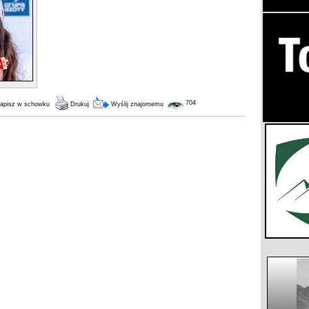
704
apisz w schowku
Drukuj
Wyślij znajomemu