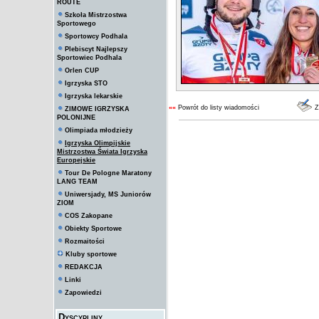
ROUTE
Szkoła Mistrzostwa
Sportowego
Sportowcy Podhala
Plebiscyt Najlepszy
Sportowiec Podhala
Orlen CUP
Igrzyska STO
Igrzyska lekarskie
««
Powrót do listy wiadomości
Z
ZIMOWE IGRZYSKA
POLONIJNE
Olimpiada młodzieży
Igrzyska Olimpijskie
Mistrzostwa Świata Igrzyska
Europejskie
Tour De Pologne Maratony
LANG TEAM
Uniwersjady, MS Juniorów
ZIOM
COS Zakopane
Obiekty Sportowe
Rozmaitości
Kluby sportowe
REDAKCJA
Linki
Zapowiedzi
Dyscypliny