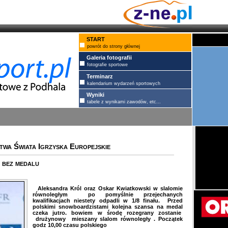
START
powrót do strony głównej
Galeria fotografii
fotografie sportowe
Terminarz
kalendarium wydarzeń sportowych
Wyniki
tabele z wynikami zawodów, etc...
stwa Świata Igrzyska Europejskie
 bez medalu
Aleksandra Król oraz Oskar Kwiatkowski w slalomie
równoległym po pomyślnie przejechanych
kwalifikacjach niestety odpadli w 1/8 finału. Przed
polskimi snowboardzistami kolejna szansa na medal
czeka jutro. bowiem w środę rozegrany zostanie
drużynowy mieszany slalom równoległy . Początek
godz 10,00 czasu polskiego