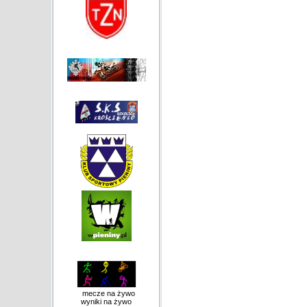
mecze na żywo
wyniki na żywo