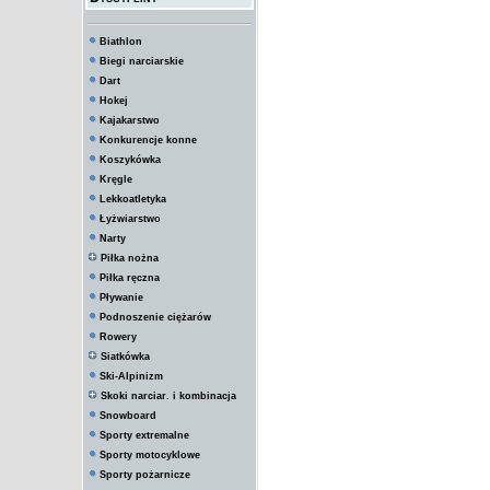
Biathlon
Biegi narciarskie
Dart
Hokej
Kajakarstwo
Konkurencje konne
Koszykówka
Kręgle
Lekkoatletyka
Łyżwiarstwo
Narty
Piłka nożna
Piłka ręczna
Pływanie
Podnoszenie ciężarów
Rowery
Siatkówka
Ski-Alpinizm
Skoki narciar. i kombinacja
Snowboard
Sporty extremalne
Sporty motocyklowe
Sporty pożarnicze