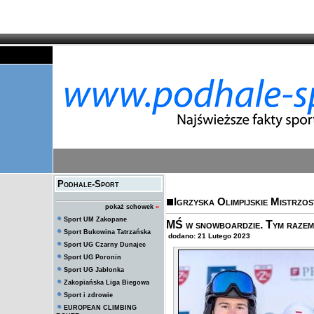
Podhale-Sport
Igrzyska Olimpijskie Mistrzo
pokaż schowek
»
Sport UM Zakopane
MŚ w snowboardzie. Tym razem
Sport Bukowina Tatrzańska
dodano: 21 Lutego 2023
Sport UG Czarny Dunajec
Sport UG Poronin
Sport UG Jabłonka
Zakopiańska Liga Biegowa
Sport i zdrowie
EUROPEAN CLIMBING