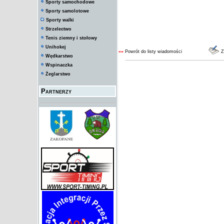
Sporty samochodowe
Sporty samolotowe
Sporty walki
Strzelectwo
Tenis ziemny i stołowy
Unihokej
««
Powrót do listy wiadomości
Z
Wędkarstwo
Wspinaczka
Żeglarstwo
Partnerzy