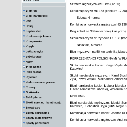
Sztafeta mężczyzn 4x10 km (12.30)
Skoki mężczyzn HS 138 (konkurs 17.30)
Biathlon
Biegi narciarskie
Sobota, 4 marca
Dart
Kombinacja norweska mężczyzn HS 138 (
Hokej
Bieg kobiet na 30 km techniką klasyczną 
Kajakarstwo
Konkurencje konne
Skoki mężczyzn drużynowo HS 138 (kon
Koszykówka
Niedziela, 5 marca
Kręgle
Bieg mężczyzn na 50 km techniką klasyc
Lekkoatletyka
Łyżwiarstwo
REPREZENTANCI POLSKI NA Mś W PL
Narty
Skoki narciarskie kobiet: Kinga Rajda,
Piłka nożna
Katowice)
Piłka ręczna
Skoki narciarskie mężczyzn: Kamil Stoc
Pływanie
Żyła, Paweł Wąsek, Aleksander Zniszczo
Podnoszenie ciężarów
Biegi narciarskie kobiet: Izabela Marc
Rowery
Oscar Tomaszów Lubelski), Weronika K
Siatkówka
REKLAMA
Ski-Alpinizm
Biegi narciarskie mężczyzn: Maciej St
Skoki narciar. i kombinacja
Katowice), Sebastian Bryja (UKS Regle K
Snowboard
Kombinacja norweska kobiet: Joanna Kil
Sporty extremalne
Sporty motocyklowe
Kombinacja norweska mężczyzn: Andrze
Sporty pożarnicze