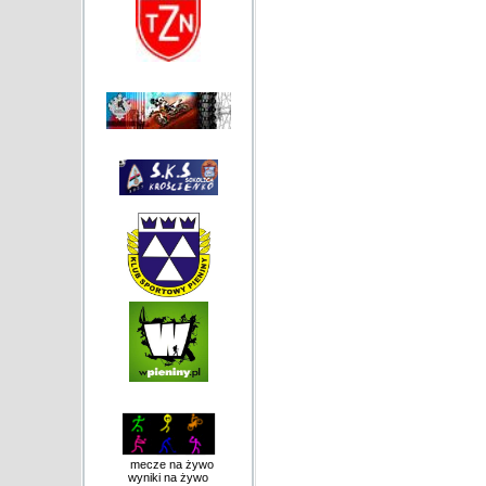
mecze na żywo
wyniki na żywo