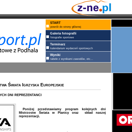
START
powrót do strony głównej
Galeria fotografii
fotografie sportowe
Terminarz
kalendarium wydarzeń sportowych
Wyniki
tabele z wynikami zawodów, etc...
stwa Świata Igrzyska Europejskie
ch dni reprezentanci
Poniżej przedstawiamy program kolejnych dni
Mistrzostw Świata w Planicy oraz skład naszej
reprezentacji.