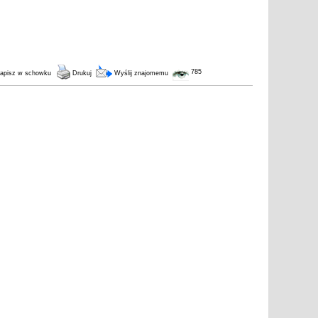
785
apisz w schowku
Drukuj
Wyślij znajomemu