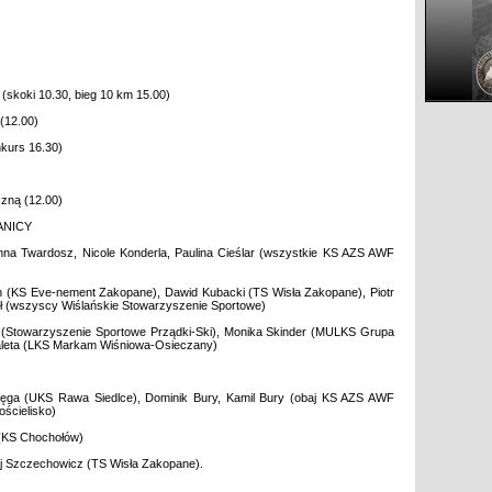
skoki 10.30, bieg 10 km 15.00)
(12.00)
kurs 16.30)
zną (12.00)
ANICY
 Anna Twardosz, Nicole Konderla, Paulina Cieślar (wszystkie KS AZS AWF
h (KS Eve-nement Zakopane), Dawid Kubacki (TS Wisła Zakopane), Piotr
ł (wszyscy Wiślańskie Stowarzyszenie Sportowe)
isz (Stowarzyszenie Sportowe Prządki-Ski), Monika Skinder (MULKS Grupa
aleta (LKS Markam Wiśniowa-Osieczany)
aręga (UKS Rawa Siedlce), Dominik Bury, Kamil Bury (obaj KS AZS AWF
ościelisko)
 (KS Chochołów)
j Szczechowicz (TS Wisła Zakopane).