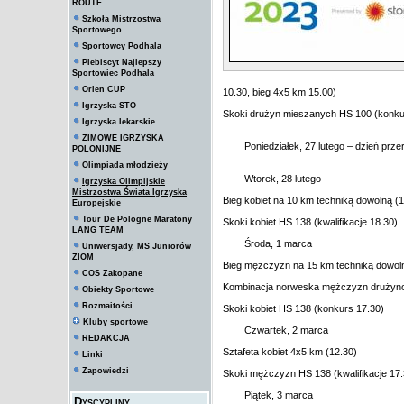
ROUTE
Szkoła Mistrzostwa
Sportowego
Sportowcy Podhala
Plebiscyt Najlepszy
Sportowiec Podhala
Orlen CUP
10.30, bieg 4x5 km 15.00)
Igrzyska STO
Skoki drużyn mieszanych HS 100 (konku
Igrzyska lekarskie
ZIMOWE IGRZYSKA
Poniedziałek, 27 lutego – dzień prz
POLONIJNE
Olimpiada młodzieży
Wtorek, 28 lutego
Igrzyska Olimpijskie
Mistrzostwa Świata Igrzyska
Bieg kobiet na 10 km techniką dowolną (1
Europejskie
Tour De Pologne Maratony
Skoki kobiet HS 138 (kwalifikacje 18.30)
LANG TEAM
Środa, 1 marca
Uniwersjady, MS Juniorów
ZIOM
Bieg mężczyzn na 15 km techniką dowoln
COS Zakopane
Kombinacja norweska mężczyzn drużynow
Obiekty Sportowe
Rozmaitości
Skoki kobiet HS 138 (konkurs 17.30)
Kluby sportowe
Czwartek, 2 marca
REDAKCJA
Sztafeta kobiet 4x5 km (12.30)
Linki
Zapowiedzi
Skoki mężczyzn HS 138 (kwalifikacje 17.
Piątek, 3 marca
Dyscypliny