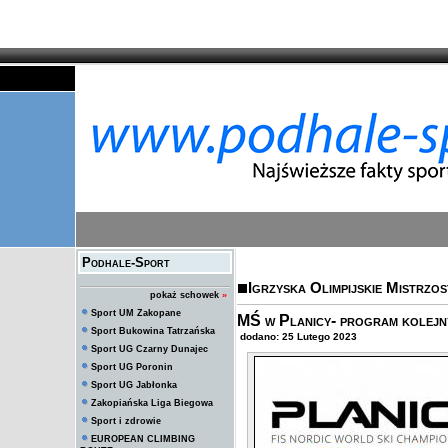
Podhale-Sport
Igrzyska Olimpijskie Mistrzo
pokaż schowek
»
Sport UM Zakopane
MŚ w Planicy- program kolejny
Sport Bukowina Tatrzańska
dodano: 25 Lutego 2023
Sport UG Czarny Dunajec
Sport UG Poronin
Sport UG Jabłonka
Zakopiańska Liga Biegowa
Sport i zdrowie
EUROPEAN CLIMBING