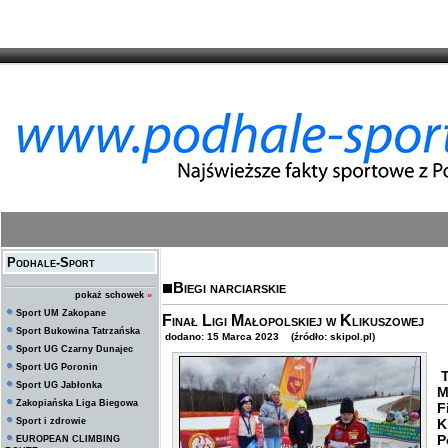
Podhale-Sport
Biegi narciarskie
pokaż schowek
»
Sport UM Zakopane
Finał Ligi Małopolskiej w Klikuszowej
Sport Bukowina Tatrzańska
dodano: 15 Marca 2023 (źródło: skipol.pl)
Sport UG Czarny Dunajec
Sport UG Poronin
T
Sport UG Jabłonka
M
Zakopiańska Liga Biegowa
F
Sport i zdrowie
K
P
EUROPEAN CLIMBING