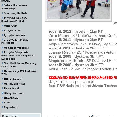
ROUTE
Szkoła Mistrzostwa
Sportowego
Sportowcy Podhala
Plebiscyt Najlepszy
Sportowiec Podhala
w
Orlen CUP
Igrzyska STO
rocznik 2012 i młodsi - 1km FT:
Zofia Mulica - SP Ratułów i Konrad Groń 
Igrzyska lekarskie
rocznik 2011 - dystans 2km FT
ZIMOWE IGRZYSKA
POLONIJNE
Maja Niemczycka - SP 18 Nowy Sącz i Ba
rocznik 2010 - dystans 2km FT:
Olimpiada młodzieży
Joanna Rysula - ZSP Kościelisko i Antoni
Igrzyska Olimpijskie
Mistrzostwa Świata Igrzyska
rocznik 2009 - dystans 3km FT:
Europejskie
Magdalena Michniak - SP Dzianisz i Hub
Tour De Pologne Maratony
rocznik 2008 - dystans 3km FT:
LANG TEAM
Maria Fatla - ZSMS Zakopane i Antoni 
Uniwersjady, MS Juniorów
ZIOM
>>> WYNIKI FINAŁ LIGI 15.03.2023 K
COS Zakopane
dzięki firmie pifsport.com.pl
Obiekty Sportowe
foto: FB/Szkoła im ks prof Józefa Tischn
Rozmaitości
Kluby sportowe
REDAKCJA
Linki
Zapowiedzi
Dyscypliny