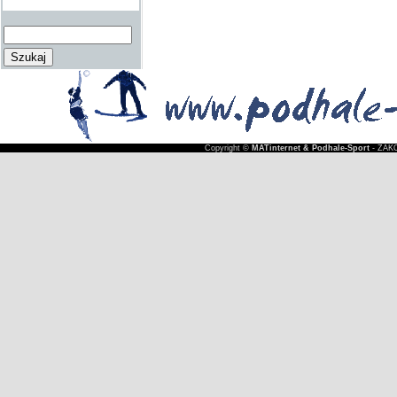
Copyright ©
MATinternet & Podhale-Sport
- ZAKO