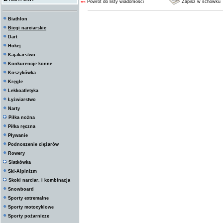
««
Powrót do listy wiadomości
Zapisz w schowku
Biathlon
Biegi narciarskie
Dart
Hokej
Kajakarstwo
Konkurencje konne
Koszykówka
Kręgle
Lekkoatletyka
Łyżwiarstwo
Narty
Piłka nożna
Piłka ręczna
Pływanie
Podnoszenie ciężarów
Rowery
Siatkówka
Ski-Alpinizm
Skoki narciar. i kombinacja
Snowboard
Sporty extremalne
Sporty motocyklowe
Sporty pożarnicze