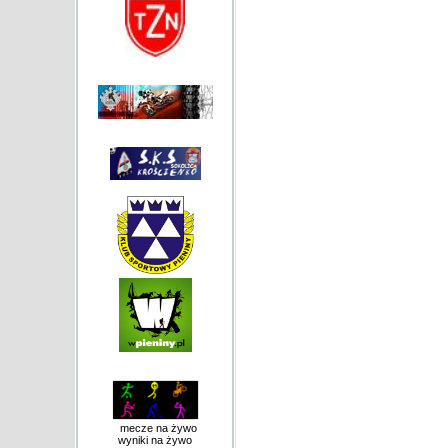
mecze na żywo
wyniki na żywo