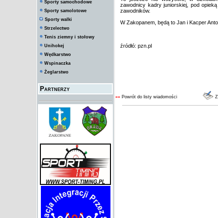
Sporty samochodowe
zawodnicy kadry juniorskiej, pod opiek
zawodników.
Sporty samolotowe
Sporty walki
W Zakopanem, będą to Jan i Kacper Antol
Strzelectwo
Tenis ziemny i stołowy
źródłó: pzn.pl
Unihokej
Wędkarstwo
Wspinaczka
Żeglarstwo
Partnerzy
««
Powrót do listy wiadomości
Z