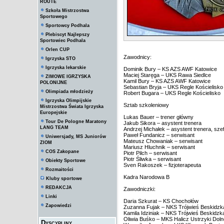
ROUTE
Szkoła Mistrzostwa
Sportowego
Sportowcy Podhala
Plebiscyt Najlepszy
Sportowiec Podhala
Orlen CUP
Zawodnicy:
Igrzyska STO
Igrzyska lekarskie
Dominik Bury – KS AZS AWF Katowice
Maciej Staręga – UKS Rawa Siedlce
ZIMOWE IGRZYSKA
Kamil Bury – KS AZS AWF Katowice
POLONIJNE
Sebastian Bryja – UKS Regle Kościelisko
Olimpiada młodzieży
Robert Bugara – UKS Regle Kościelisko
Igrzyska Olimpijskie
Sztab szkoleniowy
Mistrzostwa Świata Igrzyska
Europejskie
Lukas Bauer – trener główny
Tour De Pologne Maratony
Jakub Sikora – asystent trenera
LANG TEAM
Andrzej Michałek – asystent trenera, sze
Paweł Fundanicz – serwisant
Uniwersjady, MS Juniorów
Mateusz Chowaniak – serwisant
ZIOM
Mariusz Hluchnik – serwisant
COS Zakopane
Piotr Pilch – serwisant
Piotr Śliwka – serwisant
Obiekty Sportowe
Sven Rakoszek – fizjoterapeuta
Rozmaitości
Kadra Narodowa B
Kluby sportowe
REDAKCJA
Zawodniczki:
Linki
Daria Szkurat – KS Chochołów
Zapowiedzi
Zuzanna Fujak – NKS Trójwieś Beskidzk
Kamila Idziniak – NKS Trójwieś Beskidzk
Oliwia Buśko – MKS Halicz Ustrzyki Doln
Dyscypliny