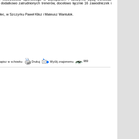
ą dodatkowo zatrudnionych trenerów, docelowo łącznie 16 zawodniczek i
ec, w Szczyrku Paweł Klisz i Mateusz Wantulok.
969
apisz w schowku
Drukuj
Wyślij znajomemu