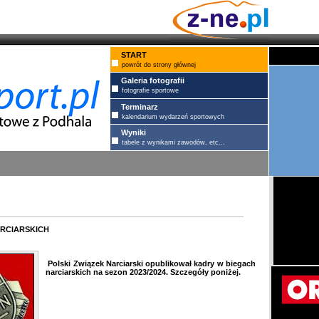
START
powrót do strony głównej
Galeria fotografii
fotografie sportowe
Terminarz
kalendarium wydarzeń sportowych
Wyniki
tabele z wynikami zawodów, etc...
rciarskich
Polski Związek Narciarski opublikował kadry w biegach
narciarskich na sezon 2023/2024. Szczegóły poniżej.