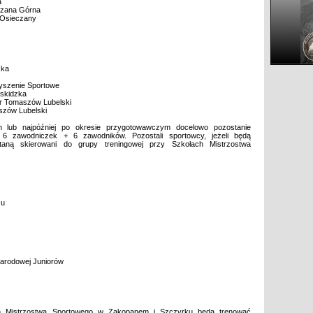
a
szana Górna
-Osieczany
zka
yszenie Sportowe
eskidzka
r Tomaszów Lubelski
zów Lubelski
lub najpóźniej po okresie przygotowawczym docelowo pozostanie
 6 zawodniczek + 6 zawodników. Pozostali sportowcy, jeżeli będą
staną skierowani do grupy treningowej przy Szkołach Mistrzostwa
su
Narodowej Juniorów
h Mistrzostwa Sportowego w Zakopanem i Szczyrku będą trenować